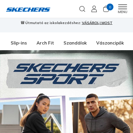
0
Men
MENU
🎒 Útmutató az iskolakezdéshez:
VÁSÁROLJ MOST
⭐
S
Slip-ins
Arch Fit
Szandálok
Vászoncipők