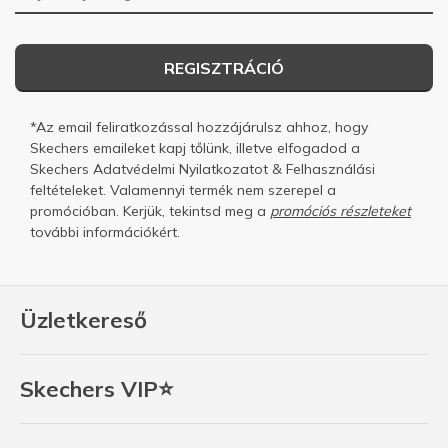
REGISZTRÁCIÓ
*Az email feliratkozással hozzájárulsz ahhoz, hogy
Skechers emaileket kapj tőlünk, illetve elfogadod a
Skechers
Adatvédelmi Nyilatkozatot
&
Felhasználási
feltételeket.
Valamennyi termék nem szerepel a
promócióban. Kerjük, tekintsd meg a
promóciós részleteket
további információkért.
Üzletkereső
Skechers VIP⭐