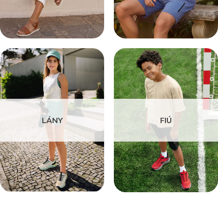
LÁNY
FIÚ