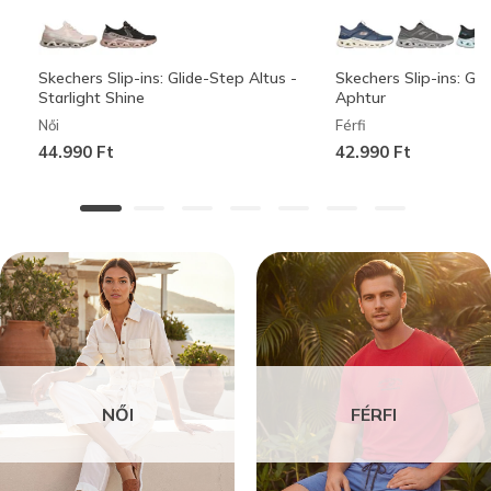
Skechers Slip-ins: Glide-Step Altus -
Skechers Slip-ins: Gli
Starlight Shine
Aphtur
Női
Férfi
44.990 Ft
42.990 Ft
NŐI
FÉRFI