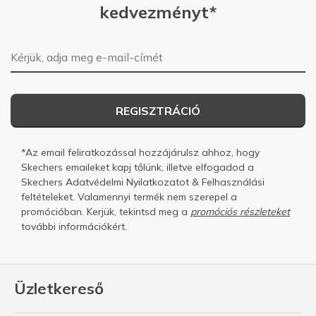
kedvezményt*
E-mail-cím
REGISZTRÁCIÓ
*Az email feliratkozással hozzájárulsz ahhoz, hogy
Skechers emaileket kapj tőlünk, illetve elfogadod a
Skechers
Adatvédelmi Nyilatkozatot
&
Felhasználási
feltételeket.
Valamennyi termék nem szerepel a
promócióban. Kerjük, tekintsd meg a
promóciós részleteket
további információkért.
Üzletkereső