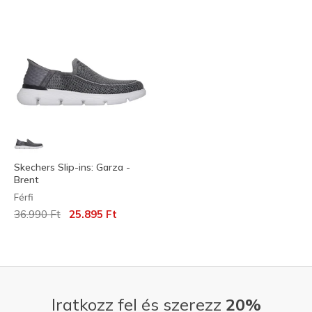
Skechers Slip-ins: Garza -
Brent
Férfi
Az ár a következőhöz képest csökkent:
címzett:
36.990 Ft
25.895 Ft
Iratkozz fel és szerezz
20%