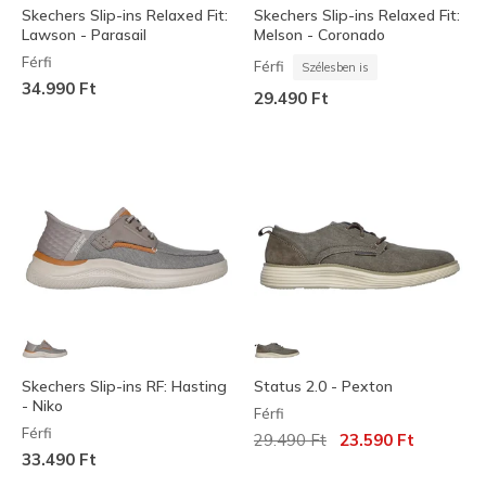
Skechers Slip-ins Relaxed Fit:
Skechers Slip-ins Relaxed Fit:
Lawson - Parasail
Melson - Coronado
Férfi
Férfi
Szélesben is
34.990 Ft
29.490 Ft
Skechers Slip-ins RF: Hasting
Status 2.0 - Pexton
- Niko
Férfi
Férfi
Az ár a következőhöz képest c
címzett:
29.490 Ft
23.590 Ft
33.490 Ft