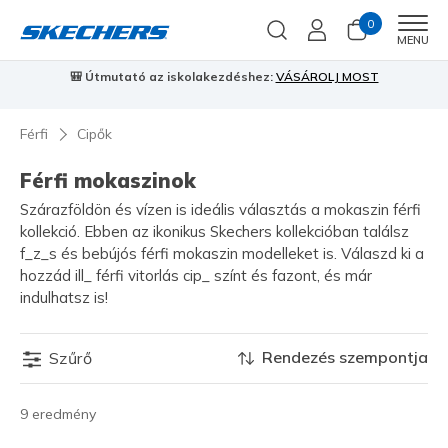
0
Men
MENU
🎒 Útmutató az iskolakezdéshez:
VÁSÁROLJ MOST
⭐
S
Férfi
Cipők
Férfi mokaszinok
Szárazföldön és vízen is ideális választás a mokaszin férfi
kollekció. Ebben az ikonikus Skechers kollekcióban találsz
f_z_s és bebújós férfi mokaszin modelleket is. Válaszd ki a
hozzád ill_ férfi vitorlás cip_ színt és fazont, és már
indulhatsz is!
Rendezés szempontja
Szűrő
9 eredmény