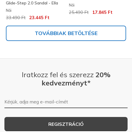
Glide-Step 2.0 Sandal - Ella
Női
Női
Az ár a következőhöz képest c
címzett:
25.490 Ft
17.845 Ft
Az ár a következőhöz képest csökkent:
címzett:
33.490 Ft
23.445 Ft
TOVÁBBIAK BETÖLTÉSE
Iratkozz fel és szerezz
20%
kedvezményt*
E-mail-cím
REGISZTRÁCIÓ