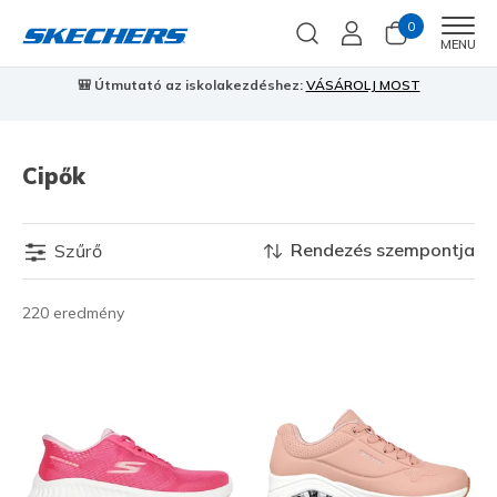
0
Men
MENU
🎒 Útmutató az iskolakezdéshez:
VÁSÁROLJ MOST
⭐
S
Cipők
Rendezés szempontja
Szűrő
220 eredmény