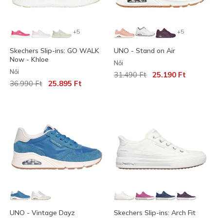
+5
+5
Skechers Slip-ins: GO WALK
UNO - Stand on Air
Now - Khloe
Női
Női
Az ár a következőhöz képest c
címzett:
31.490 Ft
25.190 Ft
Az ár a következőhöz képest csökkent:
címzett:
36.990 Ft
25.895 Ft
UNO - Vintage Dayz
Skechers Slip-ins: Arch Fit