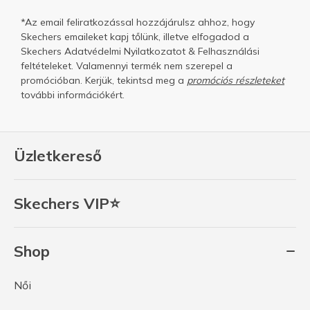
*Az email feliratkozással hozzájárulsz ahhoz, hogy
Skechers emaileket kapj tőlünk, illetve elfogadod a
Skechers
Adatvédelmi Nyilatkozatot
&
Felhasználási
feltételeket.
Valamennyi termék nem szerepel a
promócióban. Kerjük, tekintsd meg a
promóciós részleteket
további információkért.
Üzletkereső
Skechers VIP⭐
Shop
Női