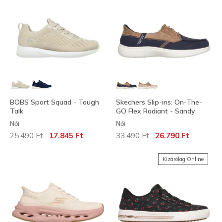
BOBS Sport Squad - Tough
Skechers Slip-ins: On-The-
Talk
GO Flex Radiant - Sandy
Női
Női
Az ár a következőhöz képest csökkent:
címzett:
Az ár a következőhöz képest c
címzett:
25.490 Ft
17.845 Ft
33.490 Ft
26.790 Ft
Kizárólag Online