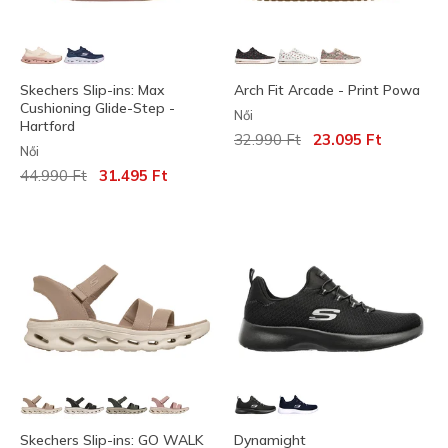
Skechers Slip-ins: Max
Arch Fit Arcade - Print Powa
Cushioning Glide-Step -
Női
Hartford
Az ár a következőhöz képest c
címzett:
32.990 Ft
23.095 Ft
Női
Az ár a következőhöz képest csökkent:
címzett:
44.990 Ft
31.495 Ft
Skechers Slip-ins: GO WALK
Dynamight