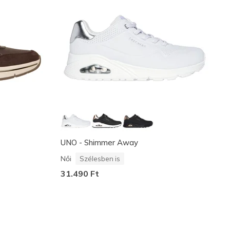
UNO - Shimmer Away
Női
Szélesben is
31.490 Ft