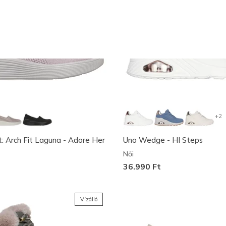
+2
t: Arch Fit Laguna - Adore Her
Uno Wedge - HI Steps
Női
36.990 Ft
Vízálló