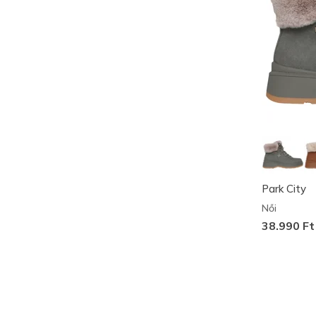
Park City
Női
38.990 Ft