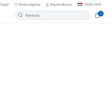
Súgó
Kívánságlista
Bejelentkezés
HUN | HUF
0
alpú cip_ modellt. Éktalpú n_i
 éktalpú szandál, éktalpú
Rendezés szempontja
Bestsellerek