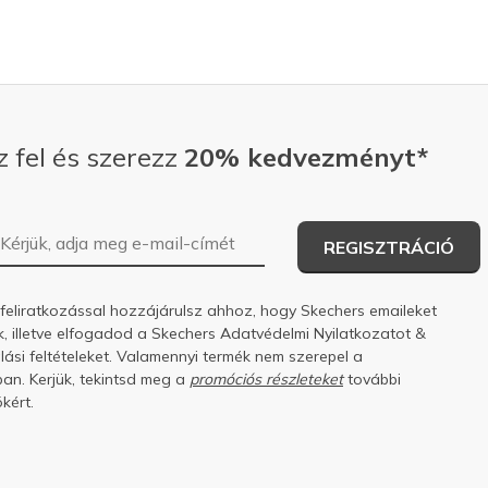
z fel és szerezz
20% kedvezményt*
E-mail-cím
REGISZTRÁCIÓ
 feliratkozással hozzájárulsz ahhoz, hogy Skechers emaileket
k, illetve elfogadod a Skechers
Adatvédelmi Nyilatkozatot
&
ási feltételeket.
Valamennyi termék nem szerepel a
an. Kerjük, tekintsd meg a
promóciós részleteket
további
kért.