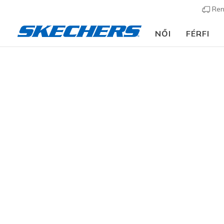
Ren
NŐI
FÉRFI
Női
Cipők
Éktal
KATEGÓRIA
Bármilyen s
cip_ink töb
papucs vag
MÉRET
38 eredm
SZÉLESSÉG
SZÍN