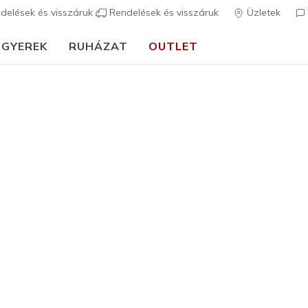
delések és visszáruk
Rendelések és visszáruk
Üzletek
GYEREK
RUHÁZAT
OUTLET
🎒 Útmutató az iskolakezdéshez:
VÁSÁROLJ MOST
pú cip_k
tílust kedvelsz, ebben a kollekcióban megtalálod a hozzád ill_ ékt
b színben, kényelmes kivitelben érhet_ek el. Nézd meg klasszikus
y éktalpú sportcip_ kínálatunkat most!
ény