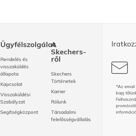
Iratkoz
Ügyfélszolgálat
A
Skechers-
ről
Rendelés és
visszaküldés
állapota
Skechers
Történetek
Kapcsolat
*Az email
Karrier
kapj tőlün
Visszaküldési
Felhasznál
Szabályzat
Rólunk
promóciób
Segítségközpont
Társadalmi
információ
felelősségvállalás