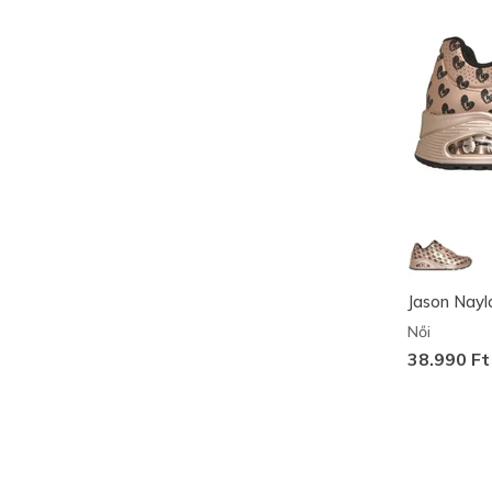
Jason Naylo
Női
38.990 Ft