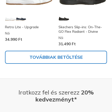
Retro Lite - Upgrade
Skechers Slip-ins: On-The-
GO Flex Radiant - Divine
Női
Női
34.990 Ft
31.490 Ft
TOVÁBBIAK BETÖLTÉSE
Iratkozz fel és szerezz
20%
kedvezményt*