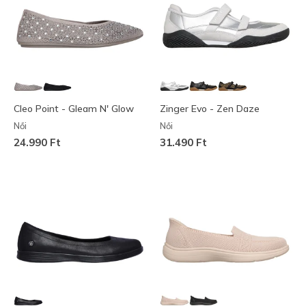
Cleo Point - Gleam N' Glow
Zinger Evo - Zen Daze
Női
Női
24.990 Ft
31.490 Ft