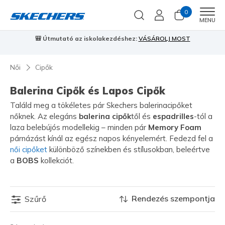
0
Men
MENU
🎒 Útmutató az iskolakezdéshez:
VÁSÁROLJ MOST
⭐
S
Női
Cipők
Balerina Cipők és Lapos Cipők
Találd meg a tökéletes pár Skechers balerinacipőket
nőknek. Az elegáns
balerina cipők
től és
espadrilles
-tól a
laza belebújós modellekig – minden pár
Memory Foam
párnázást kínál az egész napos kényelemért. Fedezd fel a
női cipőket
különböző színekben és stílusokban, beleértve
a
BOBS
kollekciót.
Rendezés szempontja
Szűrő