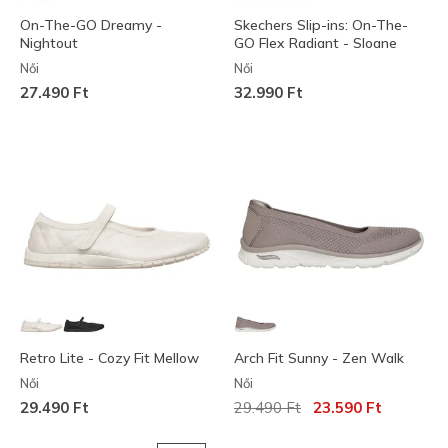
On-The-GO Dreamy -
Skechers Slip-ins: On-The-
Nightout
GO Flex Radiant - Sloane
Női
Női
27.490 Ft
32.990 Ft
Retro Lite - Cozy Fit Mellow
Arch Fit Sunny - Zen Walk
Női
Női
Az ár a következőhöz képest c
címzett:
29.490 Ft
29.490 Ft
23.590 Ft