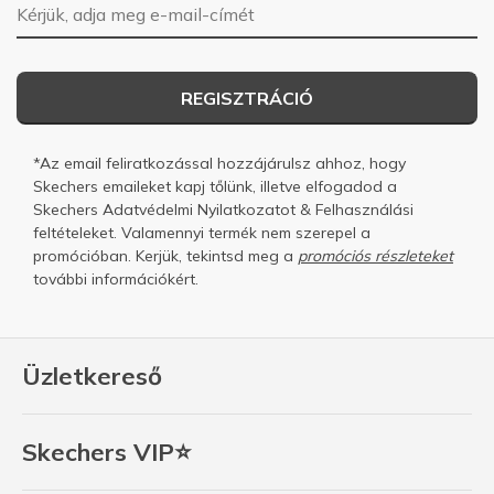
E-mail-cím
REGISZTRÁCIÓ
*Az email feliratkozással hozzájárulsz ahhoz, hogy
Skechers emaileket kapj tőlünk, illetve elfogadod a
Skechers
Adatvédelmi Nyilatkozatot
&
Felhasználási
feltételeket.
Valamennyi termék nem szerepel a
promócióban. Kerjük, tekintsd meg a
promóciós részleteket
további információkért.
Üzletkereső
Skechers VIP⭐