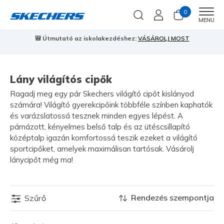
0
Men
MENU
🎒 Útmutató az iskolakezdéshez:
VÁSÁROLJ MOST
⭐
S
Lány világítós cipők
Ragadj meg egy pár Skechers világító cipőt kislányod
számára! Világító gyerekcipőink többféle színben kaphatók
és varázslatossá tesznek minden egyes lépést. A
párnázott, kényelmes belső talp és az ütéscsillapító
középtalp igazán komfortossá teszik ezeket a világító
sportcipőket, amelyek maximálisan tartósak. Vásárolj
lánycipőt még ma!
Rendezés szempontja
Szűrő