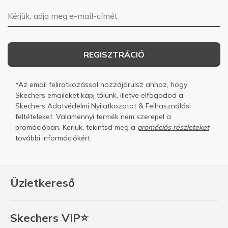
E-mail-cím
REGISZTRÁCIÓ
*Az email feliratkozással hozzájárulsz ahhoz, hogy
Skechers emaileket kapj tőlünk, illetve elfogadod a
Skechers
Adatvédelmi Nyilatkozatot
&
Felhasználási
feltételeket.
Valamennyi termék nem szerepel a
promócióban. Kerjük, tekintsd meg a
promóciós részleteket
további információkért.
Üzletkereső
Skechers VIP⭐