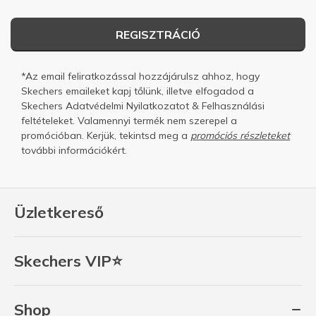
REGISZTRÁCIÓ
*Az email feliratkozással hozzájárulsz ahhoz, hogy
Skechers emaileket kapj tőlünk, illetve elfogadod a
Skechers
Adatvédelmi Nyilatkozatot
&
Felhasználási
feltételeket.
Valamennyi termék nem szerepel a
promócióban. Kerjük, tekintsd meg a
promóciós részleteket
további információkért.
Üzletkereső
Skechers VIP⭐
Shop