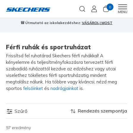
0
Men
MENU
🎒 Útmutató az iskolakezdéshez:
VÁSÁROLJ MOST
⭐
S
Férfi ruhák és sportruházat
Frissítsd fel ruhatárad Skechers férfi ruhákkal! A
kényelemre és teljesítményfokozásra tervezett férfi
szabadidő ruházattól kezdve az edzéshez vagy utcai
viselethez tökéletes férfi sportruházatig mindent
megtalálsz nálunk. Ha többre vagy kíváncsi, nézd meg
sportos
felsőinket
és
nadrágjainkat
is.
Rendezés szempontja
Szűrő
97 eredmény