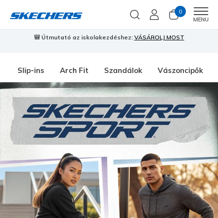
0
Men
MENU
🎒 Útmutató az iskolakezdéshez:
VÁSÁROLJ MOST
⭐
S
Slip-ins
Arch Fit
Szandálok
Vászoncipők