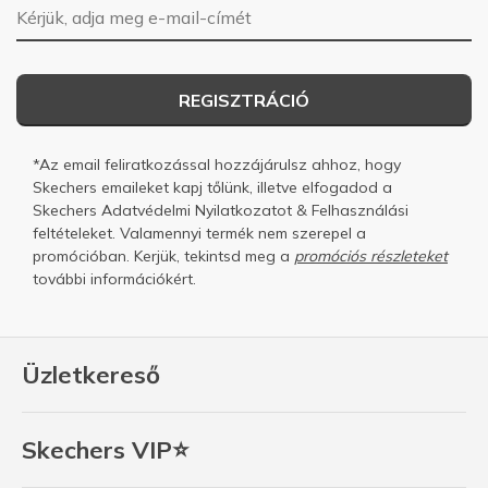
E-mail-cím
REGISZTRÁCIÓ
*Az email feliratkozással hozzájárulsz ahhoz, hogy
Skechers emaileket kapj tőlünk, illetve elfogadod a
Skechers
Adatvédelmi Nyilatkozatot
&
Felhasználási
feltételeket.
Valamennyi termék nem szerepel a
promócióban. Kerjük, tekintsd meg a
promóciós részleteket
további információkért.
Üzletkereső
Skechers VIP⭐