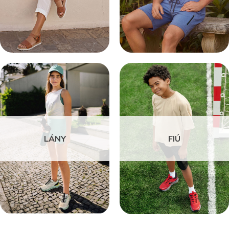
LÁNY
FIÚ