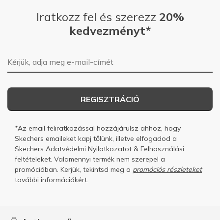
Iratkozz fel és szerezz
20%
kedvezményt*
E-mail-cím
REGISZTRÁCIÓ
*Az email feliratkozással hozzájárulsz ahhoz, hogy
Skechers emaileket kapj tőlünk, illetve elfogadod a
Skechers
Adatvédelmi Nyilatkozatot
&
Felhasználási
feltételeket.
Valamennyi termék nem szerepel a
promócióban. Kerjük, tekintsd meg a
promóciós részleteket
további információkért.