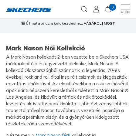
0
Men
MENU
🎒 Útmutató az iskolakezdéshez:
VÁSÁROLJ MOST
⭐
S
Mark Nason Női Kollekció
A Mark Nason kollekciót 2-ben vezette be a Skechers USA
márkaalapítója és ügyvezető alelnöke, Mark Nason. A
kollekció Olaszországból származik, a legendás, 70-es
évekbeli rock and roll által inspirált csizmák és kiegészítők
egzotikus kínálatával. Az elmúlt években a csúcsminőségű
cipők iránti népszerű keresletből született a Mark Nason®
Los Angeles, és kibővült a férfiak és nők öltözködési,
lezser és aktív stílusának kínálata. Több évtizednyi lábbeli-
tapasztalatával Nason továbbra is vezeti és inspirálja a
márkát a prémium dizájn és a gyönyörűen kidolgozott
részletek iránti szenvedélyével.
Nézze meg a
Mark Nason férfi
kollekciót is!