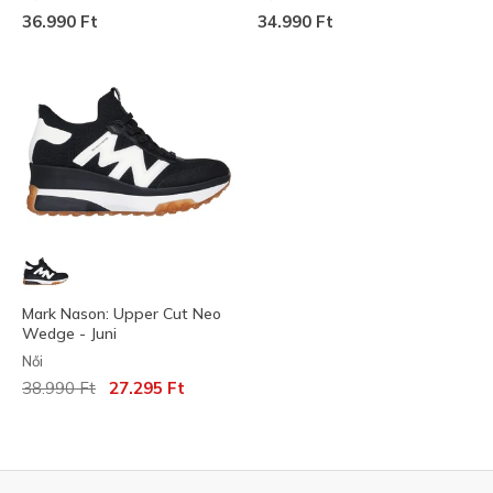
36.990 Ft
34.990 Ft
Mark Nason: Upper Cut Neo
Wedge - Juni
Női
Az ár a következőhöz képest csökkent:
címzett:
38.990 Ft
27.295 Ft