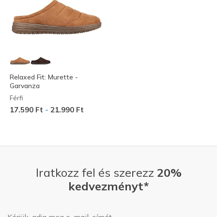
Relaxed Fit: Murette -
Garvanza
Férfi
-
17.590 Ft
21.990 Ft
Iratkozz fel és szerezz
20%
kedvezményt*
E-mail-cím