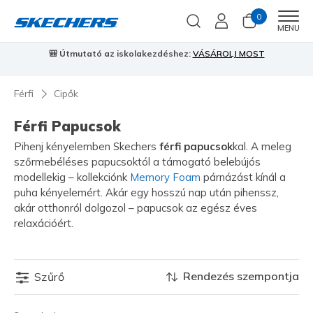
0
Men
MENU
🎒 Útmutató az iskolakezdéshez:
VÁSÁROLJ MOST
⭐
S
Férfi
Cipők
Férfi Papucsok
Pihenj kényelemben Skechers
férfi papucsok
kal. A meleg
szőrmebéléses papucsoktól a támogató belebújós
modellekig – kollekciónk
Memory Foam
párnázást kínál a
puha kényelemért. Akár egy hosszú nap után pihenssz,
akár otthonról dolgozol – papucsok az egész éves
relaxációért.
Rendezés szempontja
Szűrő