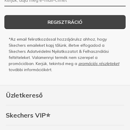
REGISZTRÁCIÓ
*Az email feliratkozással hozzájárulsz ahhoz, hogy
Skechers emaileket kapj tőlünk, illetve elfogadod a
Skechers
Adatvédelmi Nyilatkozatot
&
Felhasználási
feltételeket.
Valamennyi termék nem szerepel a
promócióban. Kerjük, tekintsd meg a
promóciós részleteket
további információkért.
Üzletkereső
Skechers VIP⭐