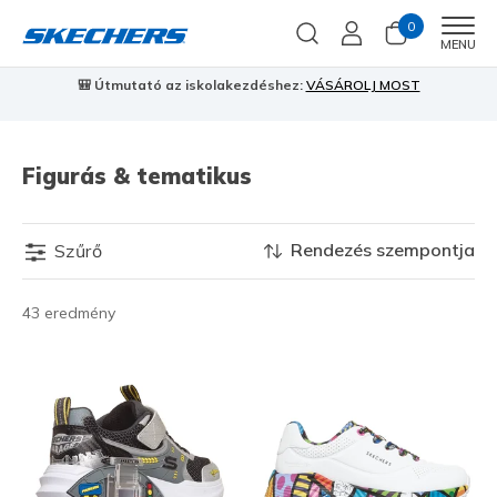
0
Men
MENU
🎒 Útmutató az iskolakezdéshez:
VÁSÁROLJ MOST
⭐
S
Figurás & tematikus
Rendezés szempontja
Szűrő
43 eredmény