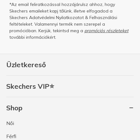
*Az email feliratkozással hozzájárulsz ahhoz, hogy
Skechers emaileket kapj tőlünk, illetve elfogadod a
Skechers
Adatvédelmi Nyilatkozatot
&
Felhasználási
feltételeket.
Valamennyi termék nem szerepel a
promócióban. Kerjük, tekintsd meg a
promóciós részleteket
további információkért.
Üzletkereső
Skechers VIP⭐
Shop
Női
Férfi