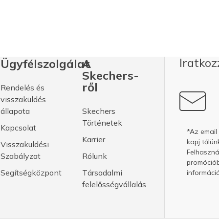
Iratkoz
Ügyfélszolgálat
A
Skechers-
ről
Rendelés és
visszaküldés
állapota
Skechers
Történetek
Kapcsolat
*Az email
Karrier
kapj tőlün
Visszaküldési
Felhasznál
Szabályzat
Rólunk
promóciób
Segítségközpont
Társadalmi
információ
felelősségvállalás