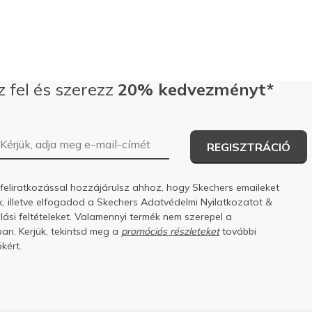
z fel és szerezz
20% kedvezményt*
E-mail-cím
REGISZTRÁCIÓ
 feliratkozással hozzájárulsz ahhoz, hogy Skechers emaileket
k, illetve elfogadod a Skechers
Adatvédelmi Nyilatkozatot
&
ási feltételeket.
Valamennyi termék nem szerepel a
an. Kerjük, tekintsd meg a
promóciós részleteket
további
kért.