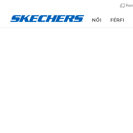
Ren
NŐI
FÉRFI
Kíván
Az e-mail-c
E-mail