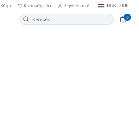
Súgó
Kívánságlista
Bejelentkezés
HUN | HUF
0