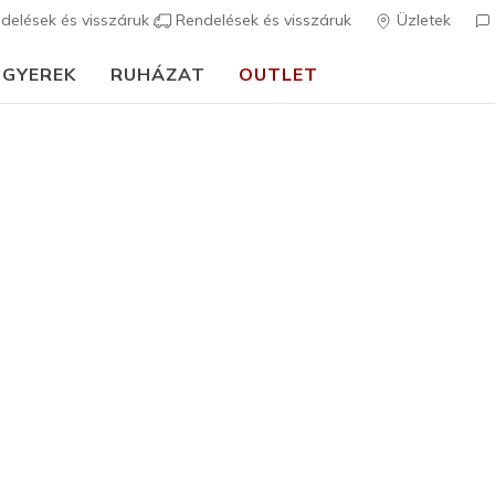
delések és visszáruk
Rendelések és visszáruk
Üzletek
GYEREK
RUHÁZAT
OUTLET
🎒 Útmutató az iskolakezdéshez:
VÁSÁROLJ MOST
ságlisták keresése
ím megadása kötelező.
KÍVÁNSÁGLISTÁK KERESÉSE