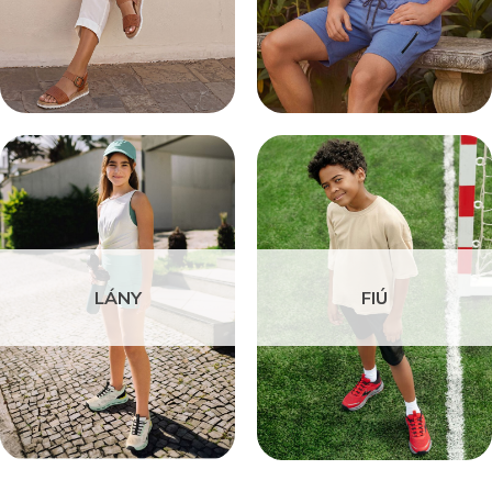
LÁNY
FIÚ