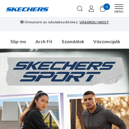
0
Men
MENU
🎒 Útmutató az iskolakezdéshez:
VÁSÁROLJ MOST
⭐
S
Slip-ins
Arch Fit
Szandálok
Vászoncipők