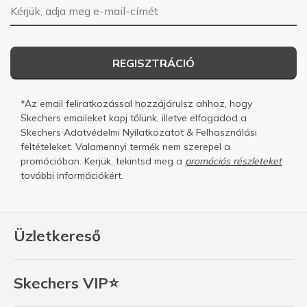
E-mail-cím
REGISZTRÁCIÓ
*Az email feliratkozással hozzájárulsz ahhoz, hogy
Skechers emaileket kapj tőlünk, illetve elfogadod a
Skechers
Adatvédelmi Nyilatkozatot
&
Felhasználási
feltételeket.
Valamennyi termék nem szerepel a
promócióban. Kerjük, tekintsd meg a
promóciós részleteket
további információkért.
Üzletkereső
Skechers VIP⭐