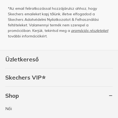
*Az email feliratkozással hozzájárulsz ahhoz, hogy
Skechers emaileket kapj tőlünk, illetve elfogadod a
Skechers
Adatvédelmi Nyilatkozatot
&
Felhasználási
feltételeket.
Valamennyi termék nem szerepel a
promócióban. Kerjük, tekintsd meg a
promóciós részleteket
további információkért.
Üzletkereső
Skechers VIP⭐
Shop
Női