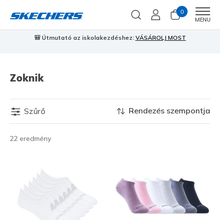
0
Men
MENU
🎒 Útmutató az iskolakezdéshez:
VÁSÁROLJ MOST
⭐
S
Zoknik
Rendezés szempontja
Szűrő
22 eredmény