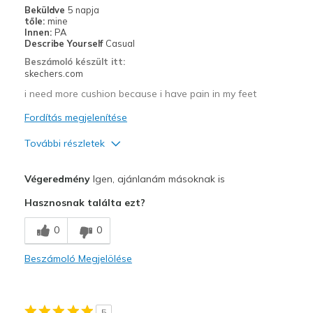
Width
Feels true to width
Beküldve
5 napja
Sizing
Feels true to size
tőle:
mine
Innen:
PA
Describe Yourself
Casual
Beszámoló készült itt:
skechers.com
i need more cushion because i have pain in my feet
Fordítás megjelenítése
További részletek
Profi
Végeredmény
Igen, ajánlanám másoknak is
Attractive Design
Hasznosnak találta ezt?
Breathe Well
0
0
Comfortable
Beszámoló Megjelölése
Legjobb használat
Casual Wear
5