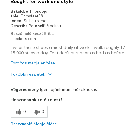
Bought for work and style
Beküldve
1 hónapja
tőle:
Onmyfeet88
Innen:
St. Louis, mo
Describe Yourself
Practical
Beszámoló készült itt:
skechers.com
I wear these shoes almost daily at work. I walk roughly 12-
15,000 steps a day. Feet don't hurt near as bad as before.
Fordítás megjelenítése
További részletek
Profi
Végeredmény
Igen, ajánlanám másoknak is
Attractive Design
Hasznosnak találta ezt?
Breathe Well
0
0
Comfortable
Beszámoló Megjelölése
Stylish