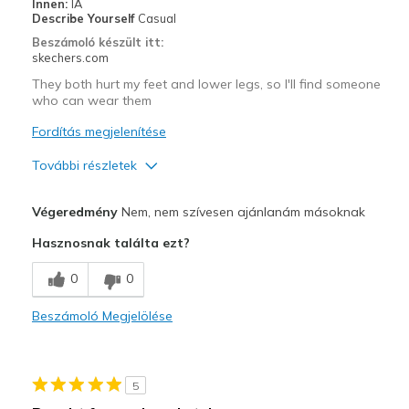
Width
Feels true to width
Innen:
IA
Describe Yourself
Casual
Sizing
Feels true to size
Beszámoló készült itt:
View On Shoes
Shoes are for Wearing
skechers.com
They both hurt my feet and lower legs, so I'll find someone
who can wear them
Fordítás megjelenítése
További részletek
Profi
Végeredmény
Nem, nem szívesen ajánlanám másoknak
Attractive Design
Hasznosnak találta ezt?
Legjobb használat
0
0
Casual Wear
Beszámoló Megjelölése
Width
Feels true to width
Sizing
Feels half size too big
View On Shoes
Shoes are for Wearing
5