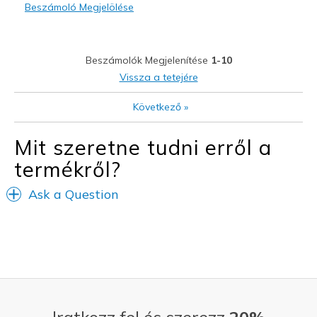
Beszámoló Megjelölése
Width
Feels true to width
Sizing
Feels true to size
View On Shoes
Shoes are for Wearing
Beszámolók Megjelenítése
1-10
Vissza a tetejére
Következő
»
Mit szeretne tudni erről a
termékről?
Ask a Question
Iratkozz fel és szerezz
20%