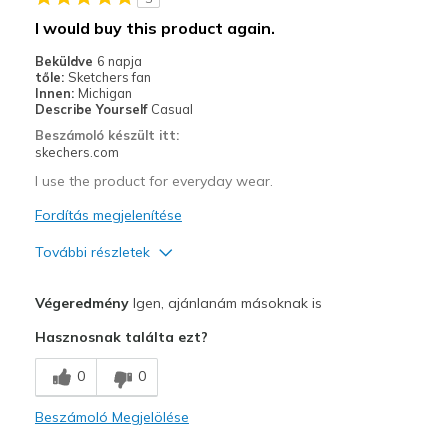
Going Out
I would buy this product again.
Width
Feels true to width
Beküldve
6 napja
tőle:
Sketchers fan
Sizing
Feels true to size
Innen:
Michigan
View On Shoes
Shoes are for Wearing
Describe Yourself
Casual
Beszámoló készült itt:
skechers.com
I use the product for everyday wear.
Fordítás megjelenítése
További részletek
Profi
Végeredmény
Igen, ajánlanám másoknak is
Comfortable
Hasznosnak találta ezt?
Kontra
0
0
The style took some getting used to because it d
Beszámoló Megjelölése
Legjobb használat