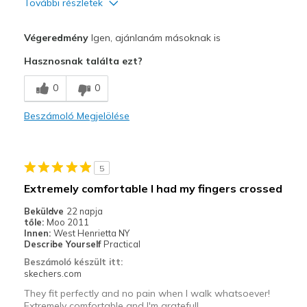
További részletek
Profi
Végeredmény
Igen, ajánlanám másoknak is
Attractive Design
Hasznosnak találta ezt?
Breathe Well
0
0
Comfortable
Beszámoló Megjelölése
Durable
Stylish
5
Legjobb használat
Extremely comfortable I had my fingers crossed
Casual Wear
Beküldve
22 napja
tőle:
Moo 2011
Travel
Innen:
West Henrietta NY
Describe Yourself
Practical
Width
Feels true to width
Beszámoló készült itt:
skechers.com
Sizing
Feels true to size
View On Shoes
I'm Into Shoes
They fit perfectly and no pain when I walk whatsoever!
Extremely comfortable and I'm grateful!