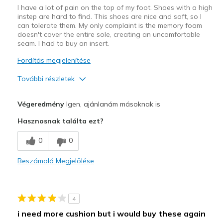
I have a lot of pain on the top of my foot. Shoes with a high
instep are hard to find. This shoes are nice and soft, so I
can tolerate them. My only complaint is the memory foam
doesn't cover the entire sole, creating an uncomfortable
seam. I had to buy an insert.
Fordítás megjelenítése
További részletek
Profi
Végeredmény
Igen, ajánlanám másoknak is
Machine washable
Hasznosnak találta ezt?
Very light
0
0
Kontra
Beszámoló Megjelölése
The memory foam has an uncomfortable seam.
Legjobb használat
4
Casual Wear
i need more cushion but i would buy these again