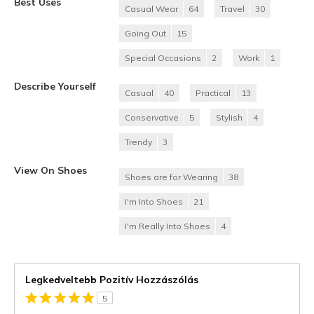
Best Uses
Casual Wear
64
Travel
30
Going Out
15
Special Occasions
2
Work
1
Describe Yourself
Casual
40
Practical
13
Conservative
5
Stylish
4
Trendy
3
View On Shoes
Shoes are for Wearing
38
I'm Into Shoes
21
I'm Really Into Shoes
4
Legkedveltebb Pozitív Hozzászólás
5