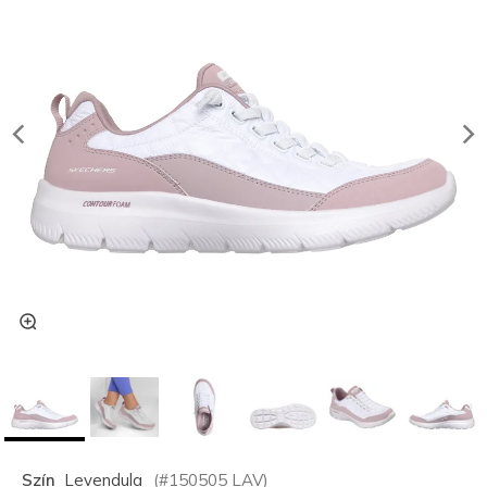
Szín
Levendula
(#
150505
LAV
)