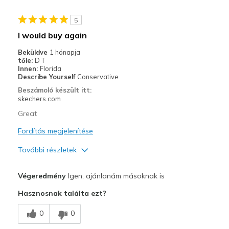
Legjobb használat
5
Casual Wear
I would buy again
Work
Beküldve
1 hónapja
tőle:
D T
Width
Feels true to width
Innen:
Florida
Describe Yourself
Conservative
Sizing
Feels true to size
Beszámoló készült itt:
View On Shoes
I'm Really Into Shoes
skechers.com
Great
Fordítás megjelenítése
További részletek
Profi
Végeredmény
Igen, ajánlanám másoknak is
Comfortable
Hasznosnak találta ezt?
Legjobb használat
0
0
Casual Wear