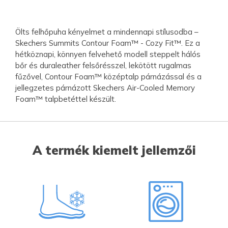
Ölts felhőpuha kényelmet a mindennapi stílusodba –
Skechers Summits Contour Foam™ - Cozy Fit™. Ez a
hétköznapi, könnyen felvehető modell steppelt hálós
bőr és duraleather felsőrésszel, lekötött rugalmas
fűzővel, Contour Foam™ középtalp párnázással és a
jellegzetes párnázott Skechers Air-Cooled Memory
Foam™ talpbetéttel készült.
A termék kiemelt jellemzői