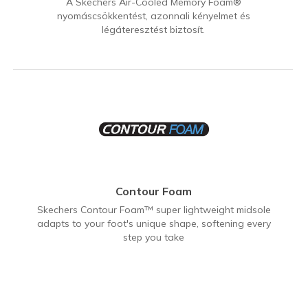
A Skechers Air-Cooled Memory Foam®
nyomáscsökkentést, azonnali kényelmet és
légáteresztést biztosít.
Contour Foam
Skechers Contour Foam™ super lightweight midsole
adapts to your foot's unique shape, softening every
step you take