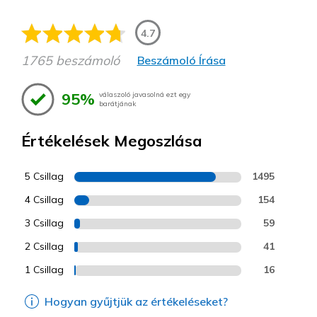
4.7
1765 beszámoló
Beszámoló Írása
95%
válaszoló javasolná ezt egy
barátjának
Értékelések Megoszlása
5 Csillag
1495
4 Csillag
154
3 Csillag
59
2 Csillag
41
1 Csillag
16
Hogyan gyűjtjük az értékeléseket?