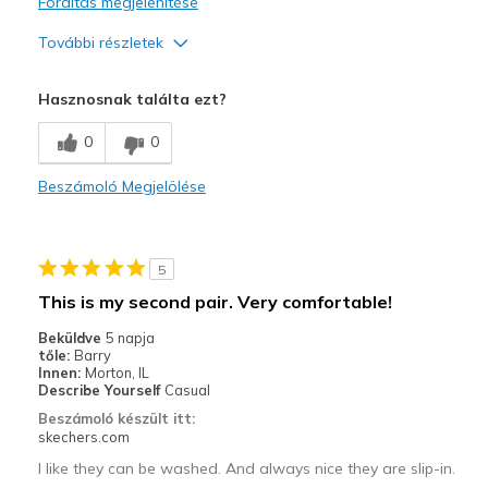
Fordítás megjelenítése
További részletek
Profi
Hasznosnak találta ezt?
Attractive Design
0
0
Breathe Well
Beszámoló Megjelölése
Comfortable
Durable
5
Stylish
This is my second pair. Very comfortable!
Legjobb használat
Beküldve
5 napja
tőle:
Barry
Casual Wear
Innen:
Morton, IL
Describe Yourself
Casual
Going Out
Beszámoló készült itt:
skechers.com
Travel
I like they can be washed. And always nice they are slip-in.