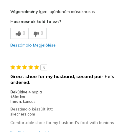
Profi
Végeredmény
Igen, ajánlanám másoknak is
Attractive Design
Hasznosnak találta ezt?
Comfortable
0
0
Stylish
Beszámoló Megjelölése
Legjobb használat
Casual Wear
5
Width
Feels true to width
Great shoe for my husband, second pair he's
Sizing
Feels true to size
ordered.
Beküldve
4 napja
tőle:
kar
Innen:
kansas
Beszámoló készült itt:
skechers.com
Comfortable shoe for my husband's foot with bunions.