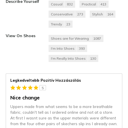
Describe Yourself
Casual
832
Practical
413
Conservative
273
Stylish
164
Trendy
23
View On Shoes
Shoes are for Wearing
1087
I'm Into Shoes
393
I'm Really Into Shoes
130
Legkedveltebb Pozitív Hozzászólás
5
Nice change
Uppers made from what seems to be a more breathable
fabric, couldn't tell as I ordered online and not at a store.
At first I wasnt sure as the upper materials were different
from the four other pairs of skechers slip ins I already own.