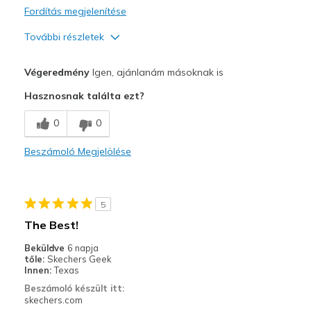
Width
Feels true to width
Fordítás megjelenítése
Sizing
Feels true to size
További részletek
Profi
Végeredmény
Igen, ajánlanám másoknak is
Attractive Design
Hasznosnak találta ezt?
Comfortable
0
0
Legjobb használat
Beszámoló Megjelölése
Casual Wear
Travel
5
Width
Feels true to width
The Best!
Sizing
Feels true to size
Beküldve
6 napja
View On Shoes
Shoes are for Wearing
tőle:
Skechers Geek
Innen:
Texas
Beszámoló készült itt:
skechers.com