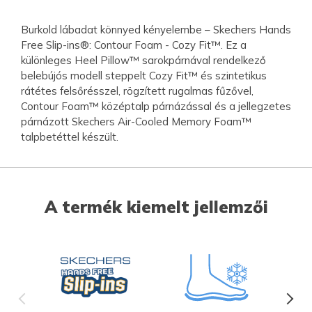
Burkold lábadat könnyed kényelembe – Skechers Hands
Free Slip-ins®: Contour Foam - Cozy Fit™. Ez a
különleges Heel Pillow™ sarokpárnával rendelkező
belebújós modell steppelt Cozy Fit™ és szintetikus
rátétes felsőrésszel, rögzített rugalmas fűzővel,
Contour Foam™ középtalp párnázással és a jellegzetes
párnázott Skechers Air-Cooled Memory Foam™
talpbetéttel készült.
A termék kiemelt jellemzői