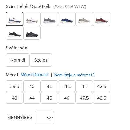
Szín
Fehér / Sötétkék
(#
232619
WNV
)
kiválasztva
Szélesség
Normál
Széles
Méret
Mérettáblázat
Nem látja a méretet?
39.5
40
41
41.5
42
42.5
43
44
45
46
47.5
48.5
MENNYISÉG