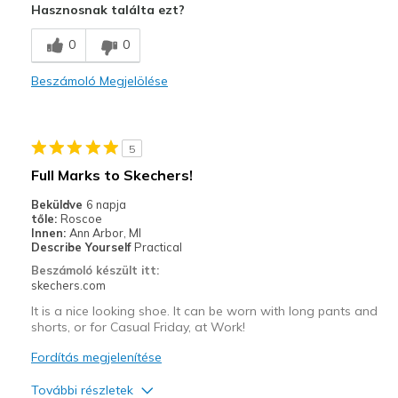
Hasznosnak találta ezt?
Stylish
0
0
Legjobb használat
Beszámoló Megjelölése
Casual Wear
Going Out
5
Travel
Full Marks to Skechers!
Width
Feels true to width
Beküldve
6 napja
tőle:
Roscoe
Sizing
Feels true to size
Innen:
Ann Arbor, MI
View On Shoes
Shoes are for Wearing
Describe Yourself
Practical
Beszámoló készült itt:
skechers.com
It is a nice looking shoe. It can be worn with long pants and
shorts, or for Casual Friday, at Work!
Fordítás megjelenítése
További részletek