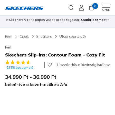
0
Men
MENU
⭐
Skechers VIP:
45 napos visszaküldés tagoknak
Csatlakozz most
⭐
Férfi
Cipők
Sneakers
Utcai sportcipők
Férfi
Skechers Slip-ins: Contour Foam - Cozy Fit
5 az 5-ből ügyfélértékelés
Hozzáadás a kívánságlistához
1765 beszámoló
34.990 Ft
-
36.990 Ft
beleértve a következőket: Áfa