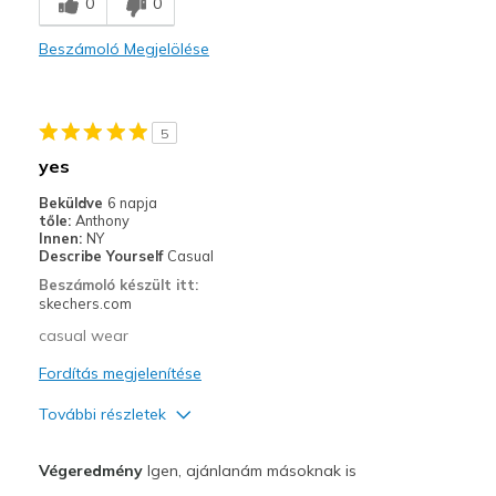
0
0
Casual Wear
Going Out
Beszámoló Megjelölése
Travel
5
Width
Feels true to width
Sizing
yes
Feels true to size
View On Shoes
Shoes are for Wearing
Beküldve
6 napja
tőle:
Anthony
Innen:
NY
Describe Yourself
Casual
Beszámoló készült itt:
skechers.com
casual wear
Fordítás megjelenítése
További részletek
Profi
Végeredmény
Igen, ajánlanám másoknak is
Comfortable