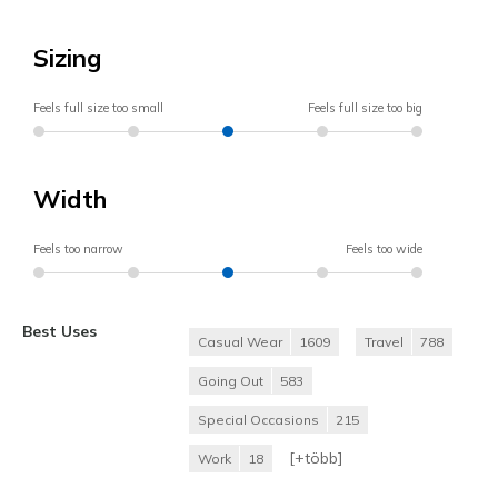
Sizing
Feels full size too small
Feels full size too big
Width
Feels too narrow
Feels too wide
Best Uses
Casual Wear
1609
Travel
788
Going Out
583
Special Occasions
215
[+
több
]
Work
18