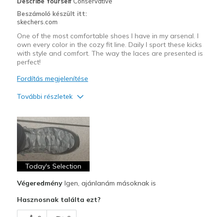
Describe Yourself
Conservative
Beszámoló készült itt:
skechers.com
One of the most comfortable shoes I have in my arsenal. I
own every color in the cozy fit line. Daily I sport these kicks
with style and comfort. The way the laces are presented is
perfect!
Fordítás megjelenítése
További részletek
Profi
Attractive Design
Breathe Well
Comfortable
Today's Selection
Végeredmény
Igen, ajánlanám másoknak is
Stylish
Hasznosnak találta ezt?
Legjobb használat