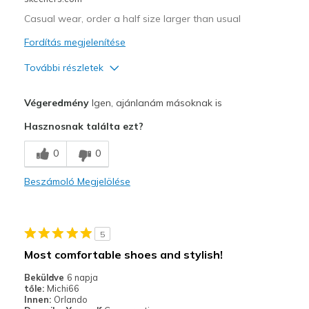
Width
Feels true to width
Casual wear, order a half size larger than usual
Sizing
Feels true to size
Fordítás megjelenítése
További részletek
Profi
Végeredmény
Igen, ajánlanám másoknak is
Attractive Design
Hasznosnak találta ezt?
Comfortable
0
0
Stylish
Beszámoló Megjelölése
Legjobb használat
Casual Wear
5
Travel
Most comfortable shoes and stylish!
Width
Feels true to width
Beküldve
6 napja
tőle:
Michi66
Sizing
Feels true to size
Innen:
Orlando
View On Shoes
Shoes are for Wearing