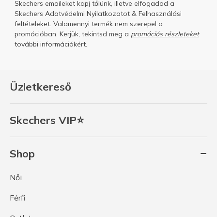
Skechers emaileket kapj tőlünk, illetve elfogadod a
Skechers
Adatvédelmi Nyilatkozatot
&
Felhasználási
feltételeket.
Valamennyi termék nem szerepel a
promócióban. Kerjük, tekintsd meg a
promóciós részleteket
további információkért.
Üzletkereső
Skechers VIP⭐
Shop
Női
Férfi