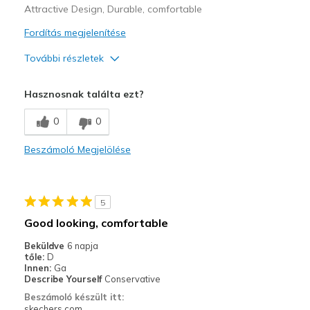
Attractive Design, Durable, comfortable
Fordítás megjelenítése
További részletek
Profi
Hasznosnak találta ezt?
Attractive Design
0
0
Breathe Well
Beszámoló Megjelölése
Comfortable
Durable
5
Stylish
Good looking, comfortable
Legjobb használat
Beküldve
6 napja
tőle:
D
Casual Wear
Innen:
Ga
Describe Yourself
Conservative
Travel
Beszámoló készült itt:
skechers.com