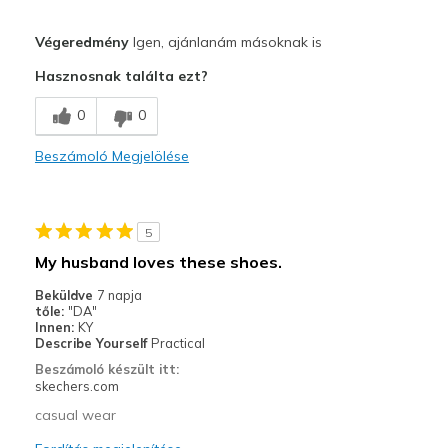
Profi
Végeredmény
Igen, ajánlanám másoknak is
Attractive Design
Hasznosnak találta ezt?
Breathe Well
0
0
Comfortable
Beszámoló Megjelölése
Stylish
Legjobb használat
5
Casual Wear
My husband loves these shoes.
Travel
Beküldve
7 napja
tőle:
"DA"
Width
Feels true to width
Innen:
KY
Describe Yourself
Practical
Sizing
Feels true to size
Beszámoló készült itt:
View On Shoes
Shoes are for Wearing
skechers.com
casual wear