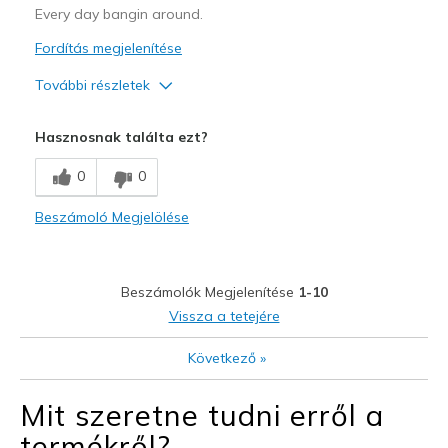
Every day bangin around.
Fordítás megjelenítése
További részletek
Profi
Hasznosnak találta ezt?
Comfortable
0
0
Kontra
Beszámoló Megjelölése
Wear Out Quickly
Legjobb használat
Beszámolók Megjelenítése
1-10
Casual Wear
Vissza a tetejére
Width
Feels true to width
Következő
»
Sizing
Feels true to size
Mit szeretne tudni erről a
termékről?