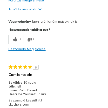
Fordítás megjelenítése
További részletek
Profi
Végeredmény
Igen, ajánlanám másoknak is
Attractive Design
Hasznosnak találta ezt?
Breathe Well
0
0
Comfortable
Beszámoló Megjelölése
Durable
Stylish
5
Legjobb használat
Comfortable
Casual Wear
Beküldve
10 napja
tőle:
Jeff
Width
Feels true to width
Innen:
Palm Desert
Describe Yourself
Casual
Sizing
Feels true to size
Beszámoló készült itt:
View On Shoes
Shoes are for Wearing
skechers.com