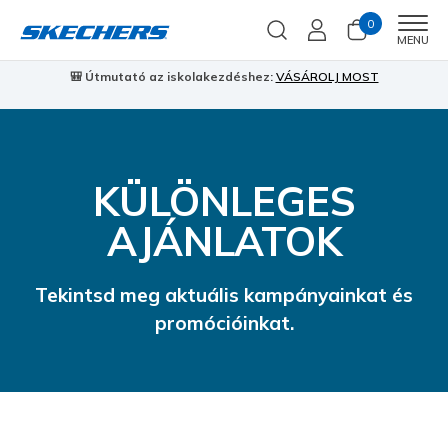
0
Men
MENU
🎒 Útmutató az iskolakezdéshez:
VÁSÁROLJ MOST
⭐
S
KÜLÖNLEGES
AJÁNLATOK
Tekintsd meg aktuális kampányainkat és
promócióinkat.