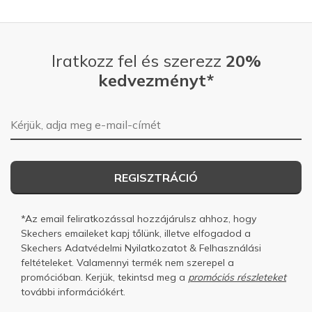
Iratkozz fel és szerezz
20%
kedvezményt*
E-mail-cím
REGISZTRÁCIÓ
*Az email feliratkozással hozzájárulsz ahhoz, hogy
Skechers emaileket kapj tőlünk, illetve elfogadod a
Skechers
Adatvédelmi Nyilatkozatot
&
Felhasználási
feltételeket.
Valamennyi termék nem szerepel a
promócióban. Kerjük, tekintsd meg a
promóciós részleteket
további információkért.