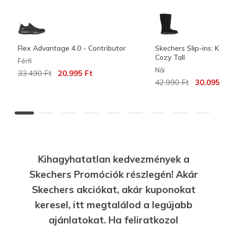
Flex Advantage 4.0 - Contributor
Skechers Slip-ins: Ke
Cozy Tall
Férfi
Női
Az ár a következőhöz képest csökkent:
címzett:
33.490 Ft
20.995 Ft
Az ár a következőhö
címzett:
42.990 Ft
30.095 F
Kihagyhatatlan kedvezmények a
Skechers Promóciók részlegén! Akár
Skechers akciókat, akár kuponokat
keresel, itt megtalálod a legújabb
ajánlatokat. Ha feliratkozol