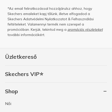
*Az email feliratkozással hozzájárulsz ahhoz, hogy
Skechers emaileket kapj tőlünk, illetve elfogadod a
Skechers
Adatvédelmi Nyilatkozatot
&
Felhasználási
feltételeket.
Valamennyi termék nem szerepel a
promócióban. Kerjük, tekintsd meg a
promóciós részleteket
további információkért.
Üzletkereső
Skechers VIP⭐
Shop
Női