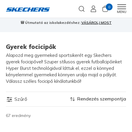
0
Men
MENU
🎒 Útmutató az iskolakezdéshez:
VÁSÁROLJ MOST
⭐
S
Gyerek focicipők
Alapozd meg gyermeked sportsikerét egy Skechers
gyerek focicipővel! Szuper stílusos gyerek futballcipőinket
Hyper Burst technológiával láttuk el, ezzel a könnyed
kényelemmel gyermeked könnyen uralja majd a pályát.
Válassz széles focicipő kínálatunkból!
Rendezés szempontja
Szűrő
67 eredmény