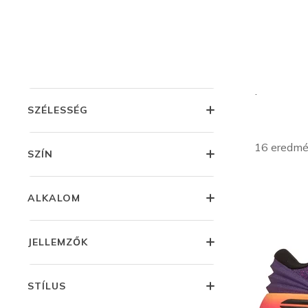
Kosá
KATEGÓRIA
Emeld maga
mint a kivá
köztük az 
MÉRET
.
SZÉLESSÉG
16 eredm
SZÍN
ALKALOM
JELLEMZŐK
STÍLUS