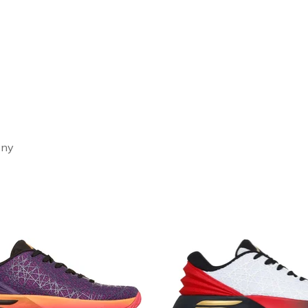
rlabda
sabb szintre a játékod Skechers kosaras cipőkkel: olyan fejlett 
ló párnázás, a
légáteresztő
háló és a tartós anyagok. Válogass a 
exkluzív
Snoop Dogg
SKX Resagrip modellek közül.
ény