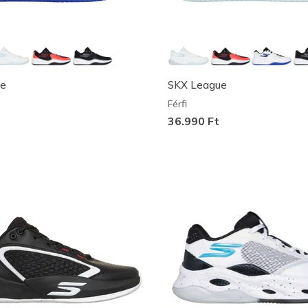
ue
SKX League
Férfi
36.990 Ft