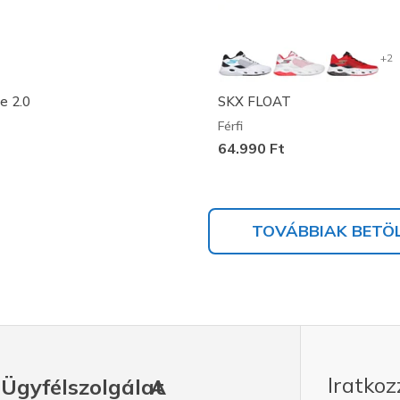
+2
e 2.0
SKX FLOAT
Férfi
64.990 Ft
TOVÁBBIAK BETÖ
Iratkoz
Ügyfélszolgálat
A