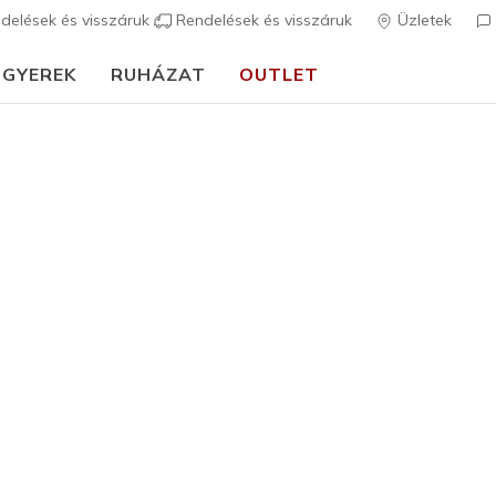
delések és visszáruk
Rendelések és visszáruk
Üzletek
GYEREK
RUHÁZAT
OUTLET
🎒 Útmutató az iskolakezdéshez:
VÁSÁROLJ MOST