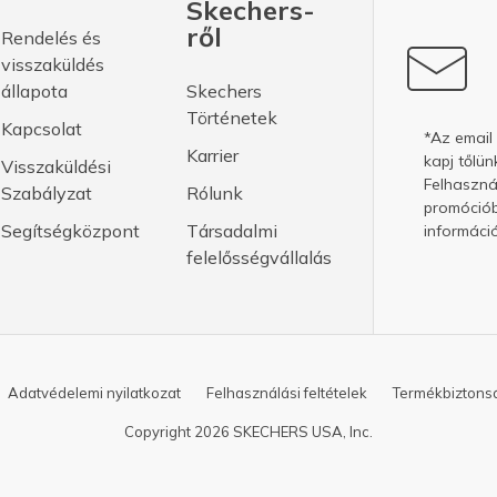
Skechers-
ről
Rendelés és
visszaküldés
állapota
Skechers
Történetek
Kapcsolat
*Az email
Karrier
kapj tőlün
Visszaküldési
Felhasznál
Szabályzat
Rólunk
promóciób
Segítségközpont
Társadalmi
információ
felelősségvállalás
Adatvédelemi nyilatkozat
Felhasználási feltételek
Termékbiztonsá
Copyright 2026 SKECHERS USA, Inc.