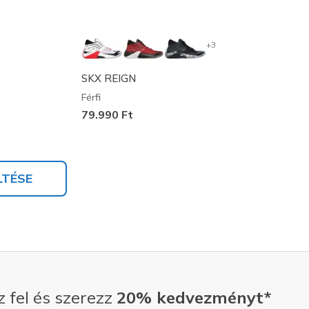
+3
SKX REIGN
Férfi
79.990 Ft
LTÉSE
z fel és szerezz
20% kedvezményt*