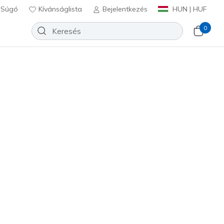
Súgó
Kívánságlista
Bejelentkezés
HUN | HUF
0