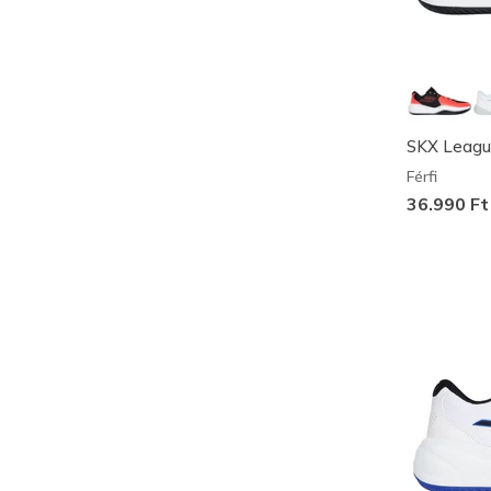
SKX Leag
Férfi
36.990 Ft