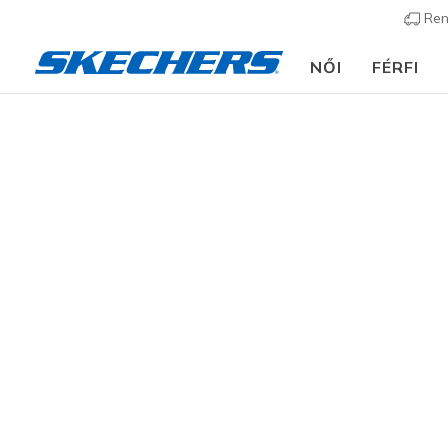
Ren
NŐI
FÉRFI