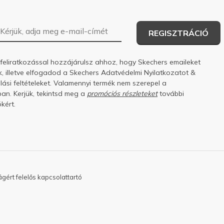
E-mail-cím
REGISZTRÁCIÓ
 feliratkozással hozzájárulsz ahhoz, hogy Skechers emaileket
k, illetve elfogadod a Skechers
Adatvédelmi Nyilatkozatot
&
ási feltételeket.
Valamennyi termék nem szerepel a
an. Kerjük, tekintsd meg a
promóciós részleteket
további
kért.
gért felelős kapcsolattartó