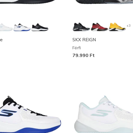
+3
ue
SKX REIGN
Férfi
79.990 Ft