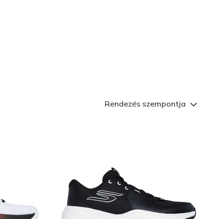
technológiákat alkalmazunk,
férfi kosaras cipők kínatában,
Rendezés szempontja