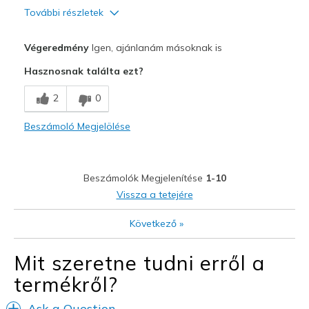
További részletek
Profi
Végeredmény
Igen, ajánlanám másoknak is
Attractive Design
Hasznosnak találta ezt?
Comfortable
2
0
Durable
Beszámoló Megjelölése
Stylish
The ONLY shoe I wish to play pickleball in!
Beszámolók Megjelenítése
1-10
Legjobb használat
Vissza a tetejére
Casual Wear
Következő
»
Pickleball
Mit szeretne tudni erről a
Travel
termékről?
Width
Feels true to width
Ask a Question