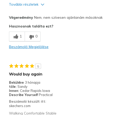
További részletek
Profi
Végeredmény
Nem, nem szívesen ajánlanám másoknak
Attractive Design
Hasznosnak találta ezt?
Breathe Well
1
0
Comfortable
Beszámoló Megjelölése
Durable
Stylish
5
Legjobb használat
Would buy again
Casual Wear
Beküldve
3 hónapja
tőle:
Sandy
Width
Feels true to width
Innen:
Cedar Rapids Iowa
Describe Yourself
Practical
Sizing
Feels true to size
Beszámoló készült itt:
View On Shoes
Shoes are for Wearing
skechers.com
Walking Comfortable Stable