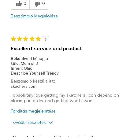
0
0
Comfortable
Beszámoló Megjelölése
Stylish
Legjobb használat
5
Casual Wear
Excellent service and product
Going Out
Beküldve
3 hónapja
tőle:
Mom of 8
Width
Feels true to width
Innen:
Ohio
Describe Yourself
Trendy
Sizing
Feels true to size
Beszámoló készült itt:
View On Shoes
I'm Really Into Shoes
skechers.com
I absolutely love getting my sketchers i can depend on
placing an order and getting what I want
Fordítás megjelenítése
További részletek
Profi