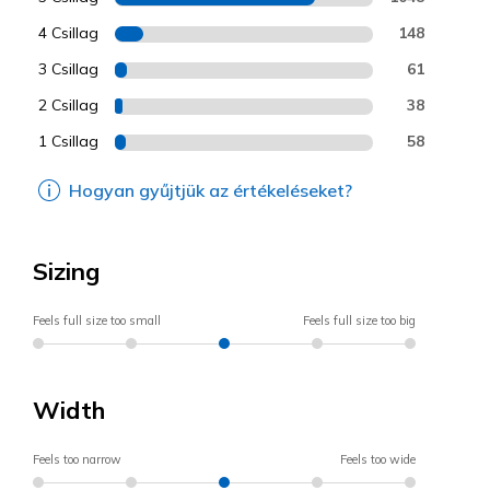
4 Csillag
148
3 Csillag
61
2 Csillag
38
1 Csillag
58
Hogyan gyűjtjük az értékeléseket?
Sizing
Feels full size too small
Feels full size too big
Width
Feels too narrow
Feels too wide