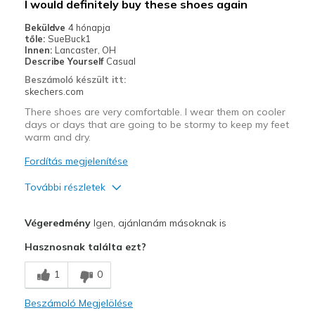
I would definitely buy these shoes again
Casual Wear
Beküldve
4 hónapja
tőle:
SueBuck1
Going Out
Innen:
Lancaster, OH
Describe Yourself
Casual
Travel
Beszámoló készült itt:
skechers.com
Working on hard cement floors
There shoes are very comfortable. I wear them on cooler
days or days that are going to be stormy to keep my feet
Width
Feels true to width
warm and dry.
Sizing
Feels true to size
Fordítás megjelenítése
View On Shoes
Shoes are for Wearing
További részletek
Profi
Végeredmény
Igen, ajánlanám másoknak is
Attractive Design
Hasznosnak találta ezt?
Comfortable
1
0
Durable
Beszámoló Megjelölése
Stylish