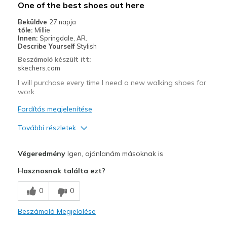
One of the best shoes out here
Beküldve
27 napja
tőle:
Millie
Innen:
Springdale, AR.
Describe Yourself
Stylish
Beszámoló készült itt:
skechers.com
I will purchase every time I need a new walking shoes for
work.
Fordítás megjelenítése
További részletek
Profi
Végeredmény
Igen, ajánlanám másoknak is
Attractive Design
Hasznosnak találta ezt?
Breathe Well
0
0
Comfortable
Beszámoló Megjelölése
Durable