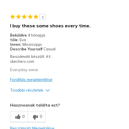
Legjobb használat
5
Casual Wear
I buy these same shoes every time.
Going Out
Beküldve
4 hónapja
tőle:
Eva
Special Occasions
Innen:
Mississippi
Describe Yourself
Casual
Travel
Beszámoló készült itt:
skechers.com
Width
Feels true to width
Everyday wear.
Sizing
Feels true to size
Fordítás megjelenítése
View On Shoes
Shoes are for Wearing
További részletek
Profi
Hasznosnak találta ezt?
Attractive Design
0
0
Comfortable
Beszámoló Megjelölése