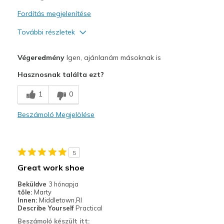
Fordítás megjelenítése
További részletek
Profi
Végeredmény
Igen, ajánlanám másoknak is
Attractive Design
Hasznosnak találta ezt?
Breathe Well
1
0
Durable
Beszámoló Megjelölése
Stylish
Legjobb használat
5
Casual Wear
Great work shoe
Going Out
Beküldve
3 hónapja
tőle:
Marty
Special Occasions
Innen:
Middletown,RI
Describe Yourself
Practical
Travel
Beszámoló készült itt: