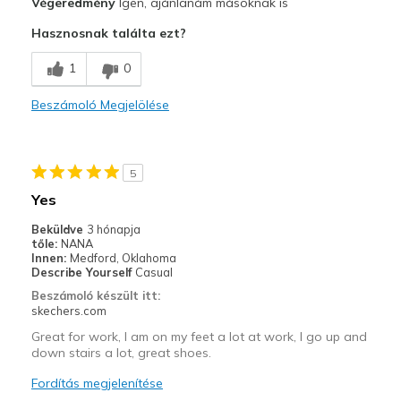
Végeredmény
Igen, ajánlanám másoknak is
Comfortable
Hasznosnak találta ezt?
Legjobb használat
1
0
Casual Wear
Beszámoló Megjelölése
Going Out
Special Occasions
5
Travel
Yes
Width
Feels true to width
Beküldve
3 hónapja
tőle:
NANA
Sizing
Feels true to size
Innen:
Medford, Oklahoma
View On Shoes
Shoes are for Wearing
Describe Yourself
Casual
Beszámoló készült itt:
skechers.com
Great for work, I am on my feet a lot at work, I go up and
down stairs a lot, great shoes.
Fordítás megjelenítése