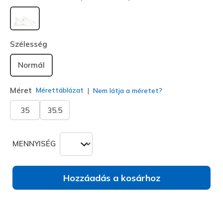
kiválasztva
Szélesség
Normál
Méret
Mérettáblázat
Nem látja a méretet?
35
35.5
MENNYISÉG
Hozzáadás a kosárhoz