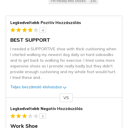
I'm Really Into Shoes
135
Legkedveltebb Pozitív Hozzászólás
4
BEST SUPPORT
I needed a SUPPORTIVE shoe with thick cushioning when
I started walking my newest dog daily on hard sidewalks
and to get back to walking for exercise. I tried some more
expensive shoes as I pronate really badly but they didn't
provide enough cushioning and my whole foot would hurt.
I tried these and
...
Teljes beszámoló elolvasása
VS
Kontra
Legkedveltebb Negatív Hozzászólás
3
Work Shoe