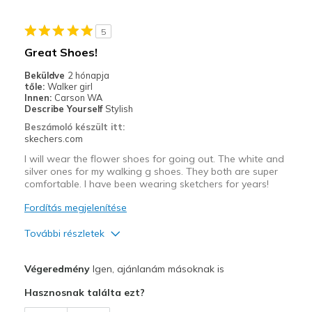
Stylish
5
Kontra
Great Shoes!
Wear Out Quickly
Beküldve
2 hónapja
tőle:
Walker girl
Legjobb használat
Innen:
Carson WA
Describe Yourself
Stylish
Casual Wear
Beszámoló készült itt:
skechers.com
Going Out
I will wear the flower shoes for going out. The white and
Walking
silver ones for my walking g shoes. They both are super
comfortable. I have been wearing sketchers for years!
Width
Feels true to width
Fordítás megjelenítése
Sizing
Feels true to size
További részletek
View On Shoes
I'm Really Into Shoes
Profi
Végeredmény
Igen, ajánlanám másoknak is
Attractive Design
Hasznosnak találta ezt?
Breathe Well