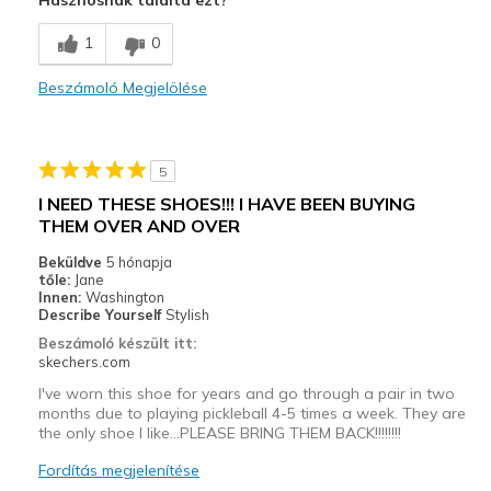
Comfortable
1
0
Durable
Beszámoló Megjelölése
Stylish
Legjobb használat
5
Casual Wear
I NEED THESE SHOES!!! I HAVE BEEN BUYING
THEM OVER AND OVER
Travel
Beküldve
5 hónapja
Walking
tőle:
Jane
Innen:
Washington
Width
Describe Yourself
Stylish
Feels true to width
Sizing
Feels true to size
Beszámoló készült itt:
skechers.com
View On Shoes
I'm Into Shoes
I've worn this shoe for years and go through a pair in two
months due to playing pickleball 4-5 times a week. They are
the only shoe I like...PLEASE BRING THEM BACK!!!!!!!!
Fordítás megjelenítése