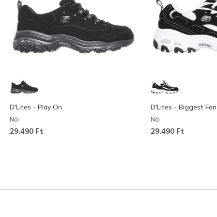
D'Lites - Play On
D'Lites - Biggest Fan
Női
Női
29.490 Ft
29.490 Ft