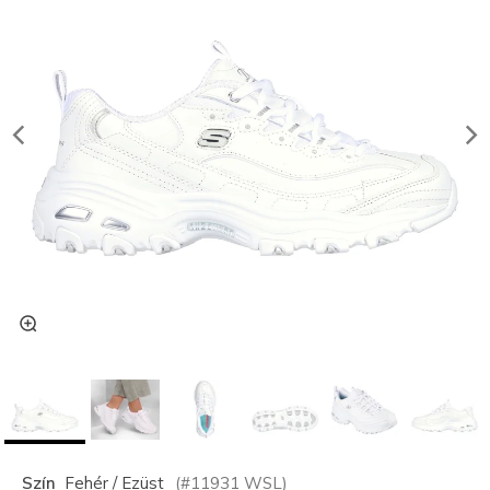
Szín
Fehér / Ezüst
(#
11931
WSL
)