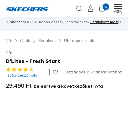
0
Men
MENU
⭐
Skechers VIP:
45 napos visszaküldés tagoknak
Csatlakozz most
⭐
Női
Cipők
Sneakers
Utcai sportcipők
Női
D'Lites - Fresh Start
5 az 5-ből ügyfélértékelés
Hozzáadás a kívánságlistához
1353 beszámoló
29.490 Ft
beleértve a következőket: Áfa