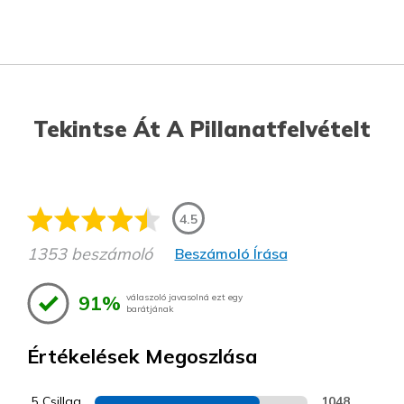
Tekintse Át A Pillanatfelvételt
4.5
1353 beszámoló
Beszámoló Írása
91%
válaszoló javasolná ezt egy
barátjának
Értékelések Megoszlása
5 Csillag
1048