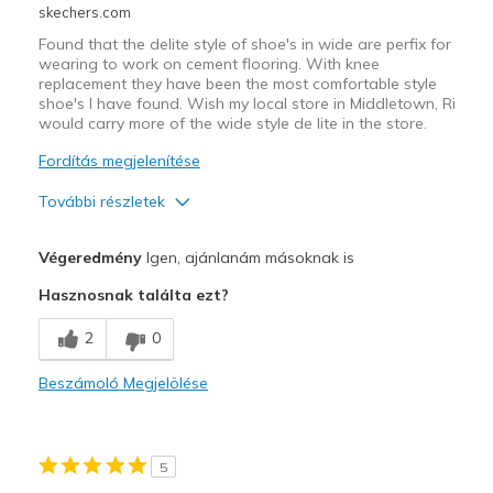
skechers.com
Width
Feels too narrow
Found that the delite style of shoe's in wide are perfix for
Sizing
Feels half size too small
wearing to work on cement flooring. With knee
replacement they have been the most comfortable style
View On Shoes
Shoes are for Wearing
shoe's I have found. Wish my local store in Middletown, Ri
would carry more of the wide style de lite in the store.
Fordítás megjelenítése
További részletek
Profi
Végeredmény
Igen, ajánlanám másoknak is
Attractive Design
Hasznosnak találta ezt?
Breathe Well
2
0
Comfortable
Beszámoló Megjelölése
Durable
Stylish
5
Legjobb használat