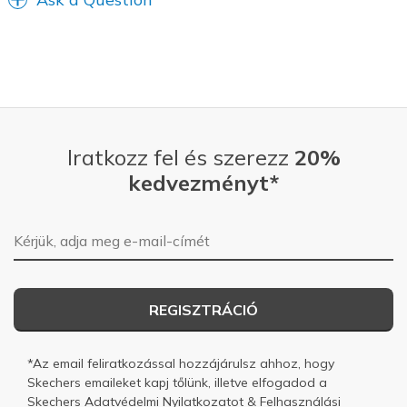
Sizing
Feels true to size
View On Shoes
I'm Really Into Shoes
Iratkozz fel és szerezz
20%
kedvezményt*
E-mail-cím
REGISZTRÁCIÓ
*Az email feliratkozással hozzájárulsz ahhoz, hogy
Skechers emaileket kapj tőlünk, illetve elfogadod a
Skechers
Adatvédelmi Nyilatkozatot
&
Felhasználási