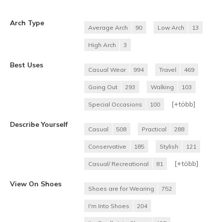
Arch Type
Average Arch
90
Low Arch
13
High Arch
3
Best Uses
Casual Wear
994
Travel
469
Going Out
293
Walking
103
[+
több
]
Special Occasions
100
Describe Yourself
Casual
508
Practical
288
Conservative
185
Stylish
121
[+
több
]
Casual/ Recreational
81
View On Shoes
Shoes are for Wearing
752
I'm Into Shoes
204