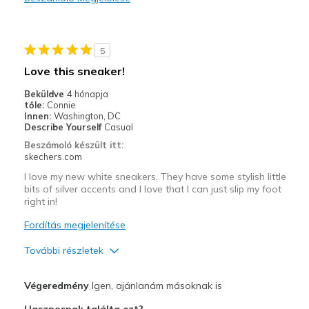
Stylish
Legjobb használat
5
Casual Wear
Love this sneaker!
Going Out
Beküldve
4 hónapja
tőle:
Connie
Special Occasions
Innen:
Washington, DC
Describe Yourself
Casual
Travel
Beszámoló készült itt:
skechers.com
Width
Feels true to width
I love my new white sneakers. They have some stylish little
Sizing
Feels true to size
bits of silver accents and I love that I can just slip my foot
View On Shoes
Shoes are for Wearing
right in!
Fordítás megjelenítése
További részletek
Profi
Végeredmény
Igen, ajánlanám másoknak is
Attractive Design
Hasznosnak találta ezt?