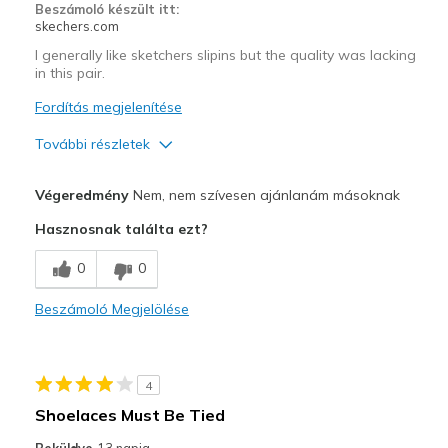
Beszámoló készült itt:
skechers.com
I generally like sketchers slipins but the quality was lacking
in this pair.
Fordítás megjelenítése
További részletek
Profi
Végeredmény
Nem, nem szívesen ajánlanám másoknak
Attractive Design
Hasznosnak találta ezt?
Comfortable
0
0
Kontra
Beszámoló Megjelölése
Poor Quality
Legjobb használat
4
Casual Wear
Shoelaces Must Be Tied
Width
Feels true to width
Beküldve
13 napja