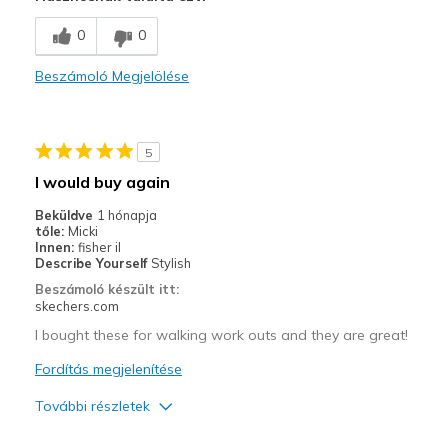
Stylish
0
0
Kontra
Beszámoló Megjelölése
Need Break In
Width
Feels too narrow
5
Sizing
Feels true to size
I would buy again
View On Shoes
I'm Into Shoes
Beküldve
1 hónapja
tőle:
Micki
Innen:
fisher il
Describe Yourself
Stylish
Beszámoló készült itt:
skechers.com
I bought these for walking work outs and they are great!
Fordítás megjelenítése
További részletek
Profi