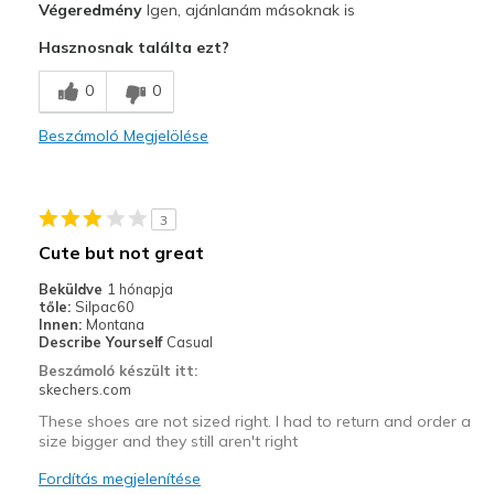
Végeredmény
Igen, ajánlanám másoknak is
Attractive Design
Hasznosnak találta ezt?
Kontra
0
0
I have no cons
Beszámoló Megjelölése
Legjobb használat
Casual Wear
3
walking
Cute but not great
Width
Feels true to width
Beküldve
1 hónapja
Sizing
Feels true to size
tőle:
Silpac60
Innen:
Montana
View On Shoes
I'm Into Shoes
Describe Yourself
Casual
Beszámoló készült itt:
skechers.com
These shoes are not sized right. I had to return and order a
size bigger and they still aren't right
Fordítás megjelenítése