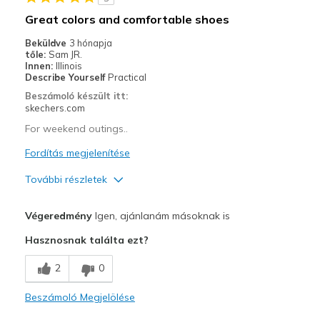
Sizing
Feels true to size
Great colors and comfortable shoes
View On Shoes
Shoes are for Wearing
Beküldve
3 hónapja
tőle:
Sam JR.
Innen:
Illinois
Describe Yourself
Practical
Beszámoló készült itt:
skechers.com
For weekend outings..
Fordítás megjelenítése
További részletek
Profi
Végeredmény
Igen, ajánlanám másoknak is
Attractive Design
Hasznosnak találta ezt?
Comfortable
2
0
Durable
Beszámoló Megjelölése
Stylish