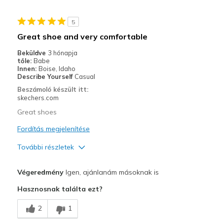
Legjobb használat
5
Casual Wear
Great shoe and very comfortable
Going Out
Beküldve
3 hónapja
tőle:
Babe
Width
Feels true to width
Innen:
Boise, Idaho
Describe Yourself
Casual
Sizing
Feels true to size
Beszámoló készült itt:
View On Shoes
Shoes are for Wearing
skechers.com
Great shoes
Fordítás megjelenítése
További részletek
Profi
Végeredmény
Igen, ajánlanám másoknak is
Attractive Design
Hasznosnak találta ezt?
Breathe Well
2
1
Comfortable