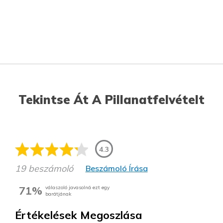
Tekintse Át A Pillanatfelvételt
4.3
19 beszámoló
Beszámoló Írása
71%
válaszoló javasolná ezt egy
barátjának
Értékelések Megoszlása