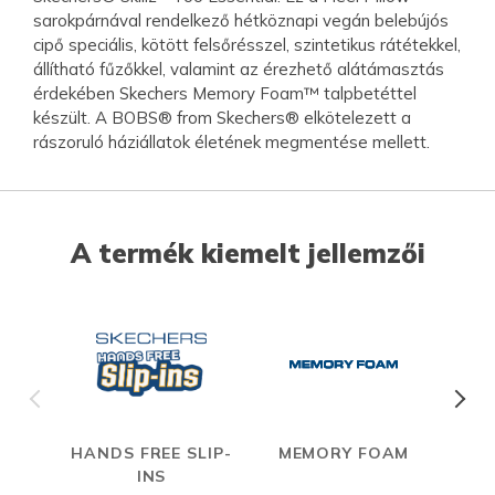
sarokpárnával rendelkező hétköznapi vegán belebújós
cipő speciális, kötött felsőrésszel, szintetikus rátétekkel,
állítható fűzőkkel, valamint az érezhető alátámasztás
érdekében Skechers Memory Foam™ talpbetéttel
készült. A BOBS® from Skechers® elkötelezett a
rászoruló háziállatok életének megmentése mellett.
A termék kiemelt jellemzői
HANDS FREE SLIP-
MEMORY FOAM
INS