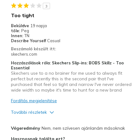
Sizing
Feels true to size
3
View On Shoes
Shoes are for Wearing
Too tight
Beküldve
19 napja
tőle:
Peg
Innen:
TN
Describe Yourself
Casual
Beszámoló készült itt:
skechers.com
Hozzászólások róla: Skechers Slip-ins: BOBS Skillz - Too
Essential
Skechers use to a no brainer for me used to always fit
perfect but recently this is the second pair that I've
purchased that feel so tight and narrow I've never ordered
wide width so maybe it's time to hunt for a new brand
Fordítás megjelenítése
További részletek
Profi
Végeredmény
Nem, nem szívesen ajánlanám másoknak
Attractive Design
Hasznosnak találta ezt?