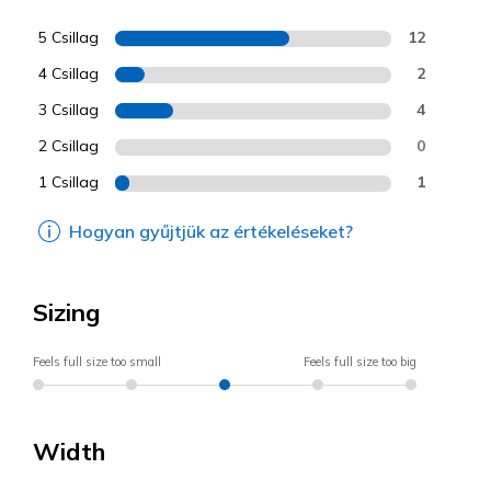
5 Csillag
12
4 Csillag
2
3 Csillag
4
2 Csillag
0
1 Csillag
1
Hogyan gyűjtjük az értékeléseket?
Sizing
Feels full size too small
Feels full size too big
Width