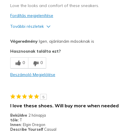
Love the looks and comfort of these sneakers.
Fordítás megjelenítése
További részletek
Profi
Végeredmény
Igen, ajánlanám másoknak is
Attractive Design
Hasznosnak találta ezt?
Breathe Well
0
0
Comfortable
Beszámoló Megjelölése
Durable
Stylish
5
Kontra
I love these shoes. Will buy more when needed
Can't think of any cons.
Beküldve
2 hónapja
tőle:
T
Legjobb használat
Innen:
Elgin Oregon
Describe Yourself
Casual