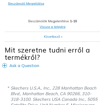
Beszámoló Megjelölése
Durable
Stylish
Beszámolók Megjelenítése
1-10
Width
Feels true to width
Vissza a tetejére
Sizing
Feels true to size
Következő
»
View On Shoes
I'm Into Shoes
Mit szeretne tudni erről a
termékről?
Ask a Question
Skechers U.S.A., Inc., 228 Manhattan Beach
Blvd., Manhattan Beach, CA 90266, 310-
318-3100. Skechers USA Canada Inc., 5055
Satellite Drive, Unit Number 6, Mississauga,