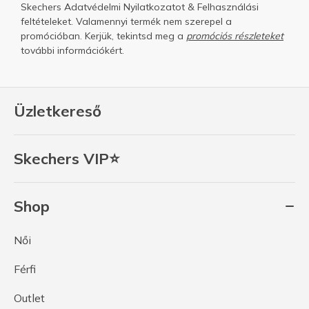
Skechers
Adatvédelmi Nyilatkozatot
&
Felhasználási
feltételeket.
Valamennyi termék nem szerepel a
promócióban. Kerjük, tekintsd meg a
promóciós részleteket
további információkért.
Üzletkereső
Skechers VIP⭐
Shop
Női
Férfi
Outlet