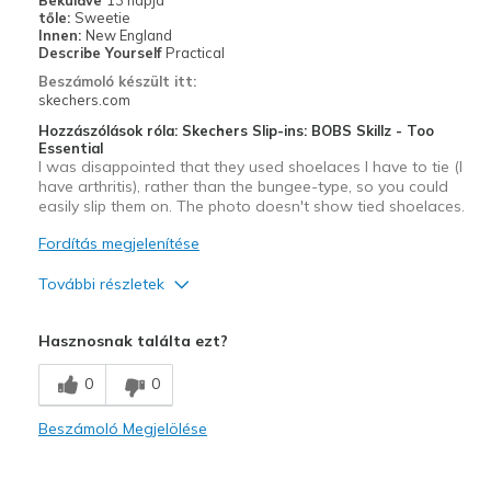
Sizing
Feels half size too small
tőle:
Sweetie
Innen:
New England
View On Shoes
Shoes are for Wearing
Describe Yourself
Practical
Beszámoló készült itt:
skechers.com
Hozzászólások róla: Skechers Slip-ins: BOBS Skillz - Too
Essential
I was disappointed that they used shoelaces I have to tie (I
have arthritis), rather than the bungee-type, so you could
easily slip them on. The photo doesn't show tied shoelaces.
Fordítás megjelenítése
További részletek
Profi
Hasznosnak találta ezt?
Attractive Design
0
0
Legjobb használat
Beszámoló Megjelölése
Casual Wear
Width
Feels true to width