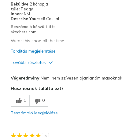
Beküldve
2 hónapja
Casual Wear
tőle:
Peggy
Innen:
NM
Going Out
Describe Yourself
Casual
Beszámoló készült itt:
Special Occasions
skechers.com
Wear this shoe all the time.
Travel
Fordítás megjelenítése
Width
Feels true to width
Sizing
Feels true to size
További részletek
View On Shoes
I'm Really Into Shoes
Profi
Végeredmény
Nem, nem szívesen ajánlanám másoknak
Attractive Design
Hasznosnak találta ezt?
Breathe Well
1
0
Comfortable
Beszámoló Megjelölése
Legjobb használat
Casual Wear
5