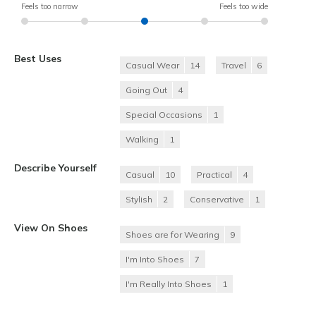
Feels too narrow
Feels too wide
Best Uses
Casual Wear
14
Travel
6
Going Out
4
Special Occasions
1
Walking
1
Describe Yourself
Casual
10
Practical
4
Stylish
2
Conservative
1
View On Shoes
Shoes are for Wearing
9
I'm Into Shoes
7
I'm Really Into Shoes
1