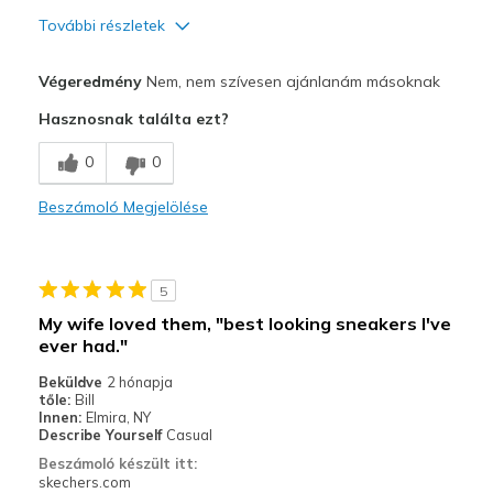
További részletek
Profi
Végeredmény
Nem, nem szívesen ajánlanám másoknak
Attractive Design
Hasznosnak találta ezt?
Kontra
0
0
Poor Cushioning
Beszámoló Megjelölése
Legjobb használat
Casual Wear
5
Width
Feels too narrow
My wife loved them, "best looking sneakers I've
Sizing
Feels full size too small
ever had."
View On Shoes
I'm Into Shoes
Beküldve
2 hónapja
tőle:
Bill
Innen:
Elmira, NY
Describe Yourself
Casual
Beszámoló készült itt:
skechers.com