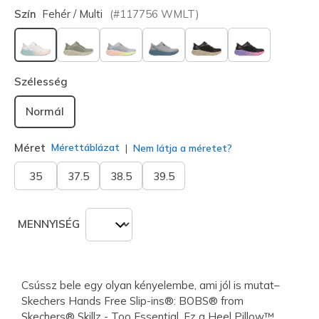
Szín
Fehér / Multi
(#
117756
WMLT
)
kiválasztva
Szélesség
Normál
Méret
Mérettáblázat
Nem látja a méretet?
35
37.5
38.5
39.5
MENNYISÉG
Csússz bele egy olyan kényelembe, ami jól is mutat–
Skechers Hands Free Slip-ins®: BOBS® from
Skechers® Skillz - Too Essential. Ez a Heel Pillow™