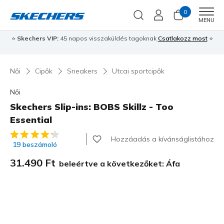
0
Men
MENU
⭐
Skechers VIP:
45 napos visszaküldés tagoknak
Csatlakozz most
⭐
Női
Cipők
Sneakers
Utcai sportcipők
Női
Skechers Slip-ins: BOBS Skillz - Too
Essential
3,6 az 5-ből ügyfélértékelés
Hozzáadás a kívánságlistához
19 beszámoló
31.490 Ft
beleértve a következőket: Áfa