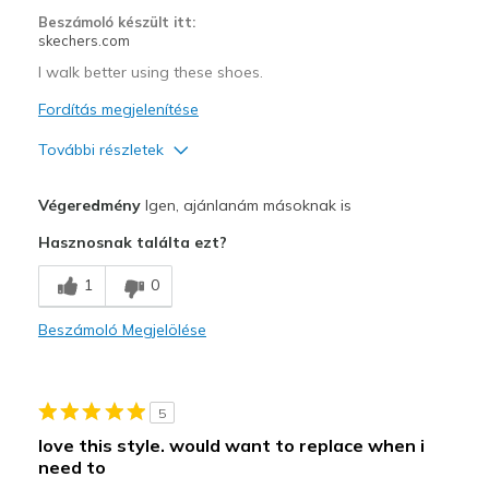
Casual Wear
Beszámoló készült itt:
skechers.com
Going Out
I walk better using these shoes.
Travel
Fordítás megjelenítése
Width
Feels true to width
További részletek
Sizing
Feels true to size
Profi
View On Shoes
I'm Into Shoes
Végeredmény
Igen, ajánlanám másoknak is
Attractive Design
Hasznosnak találta ezt?
Breathe Well
1
0
Comfortable
Beszámoló Megjelölése
Durable
Sturdy
5
Stylish
love this style. would want to replace when i
need to
Legjobb használat