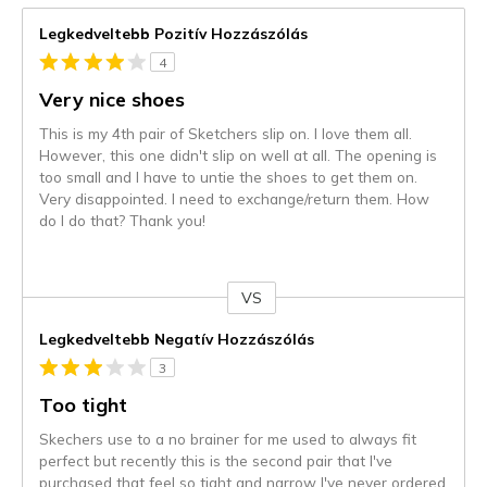
Legkedveltebb Pozitív Hozzászólás
4
Very nice shoes
This is my 4th pair of Sketchers slip on. I love them all.
However, this one didn't slip on well at all. The opening is
too small and I have to untie the shoes to get them on.
Very disappointed. I need to exchange/return them. How
do I do that? Thank you!
VS
Kontra
Legkedveltebb Negatív Hozzászólás
3
Too tight
Skechers use to a no brainer for me used to always fit
perfect but recently this is the second pair that I've
purchased that feel so tight and narrow I've never ordered