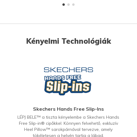
Kényelmi Technológiák
Skechers Hands Free Slip-Ins
LÉPJ BELE™ a tiszta kényelembe a Skechers Hands
Free Slip-in® cipőkkel. Könnyen felvehető, exkluzív
Heel Pillow™ sarokpárnával tervezve, amely
tökéletesen a helyén tartja a lábad.