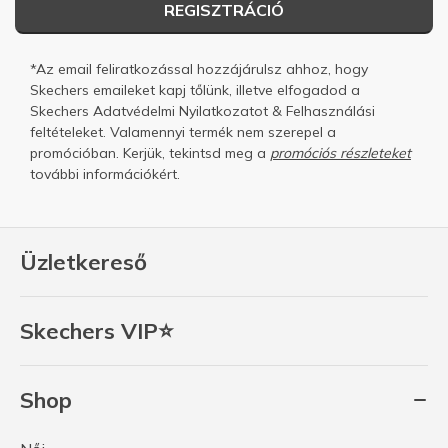
REGISZTRÁCIÓ
*Az email feliratkozással hozzájárulsz ahhoz, hogy
Skechers emaileket kapj tőlünk, illetve elfogadod a
Skechers
Adatvédelmi Nyilatkozatot
&
Felhasználási
feltételeket.
Valamennyi termék nem szerepel a
promócióban. Kerjük, tekintsd meg a
promóciós részleteket
további információkért.
Üzletkereső
Skechers VIP⭐
Shop