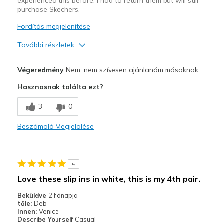
experienced this before. I had to return them but will still
purchase Skechers.
Fordítás megjelenítése
További részletek
View On Shoes
Shoes are for Wearing
Végeredmény
Nem, nem szívesen ajánlanám másoknak
Hasznosnak találta ezt?
3
0
Beszámoló Megjelölése
5
Love these slip ins in white, this is my 4th pair.
Beküldve
2 hónapja
tőle:
Deb
Innen:
Venice
Describe Yourself
Casual