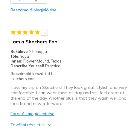
Comfortable
Beszámoló Megjelölése
Durable
Stylish
5
Legjobb használat
I am a Skechers Fan!
Casual Wear
Beküldve
2 hónapja
tőle:
Yaya
Width
Feels true to width
Innen:
Flower Mound, Texas
Describe Yourself
Practical
Sizing
Feels true to size
Beszámoló készült itt:
View On Shoes
I'm Really Into Shoes
skechers.com
I love my slip on Sketchers! They look great, stylish and very
comfortable. I can wear them all day and still feel great at
the end of the day. Another plus is that they wash well and
look brand new afterwards.
Fordítás megjelenítése
További részletek