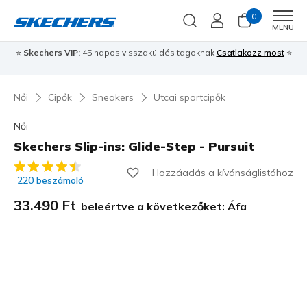
0
Men
MENU
⭐
Skechers VIP:
45 napos visszaküldés tagoknak
Csatlakozz most
⭐
Női
Cipők
Sneakers
Utcai sportcipők
Női
Skechers Slip-ins: Glide-Step - Pursuit
4 az 5-ből ügyfélértékelés
Hozzáadás a kívánságlistához
220 beszámoló
33.490 Ft
beleértve a következőket: Áfa