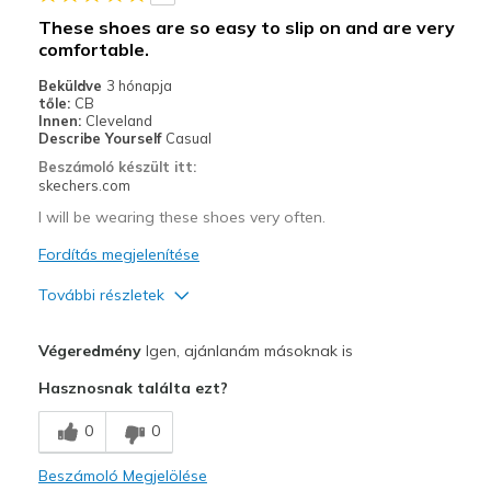
Legjobb használat
These shoes are so easy to slip on and are very
Casual Wear
comfortable.
Beküldve
3 hónapja
Width
Feels true to width
tőle:
CB
Sizing
Innen:
Cleveland
Feels true to size
Describe Yourself
Casual
View On Shoes
I'm Into Shoes
Beszámoló készült itt:
skechers.com
I will be wearing these shoes very often.
Fordítás megjelenítése
További részletek
Profi
Végeredmény
Igen, ajánlanám másoknak is
Comfortable
Hasznosnak találta ezt?
Stylish
0
0
Legjobb használat
Beszámoló Megjelölése
Casual Wear