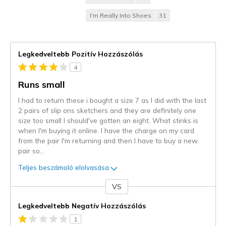
I'm Really Into Shoes
31
Legkedveltebb Pozitív Hozzászólás
4
Runs small
I had to return these i bought a size 7 as I did with the last
2 pairs of slip ons sketchers and they are definitely one
size too small I should've gotten an eight. What stinks is
when I'm buying it online. I have the charge on my card
from the pair I'm returning and then I have to buy a new
pair so
...
Teljes beszámoló elolvasása
VS
Kontra
Legkedveltebb Negatív Hozzászólás
1