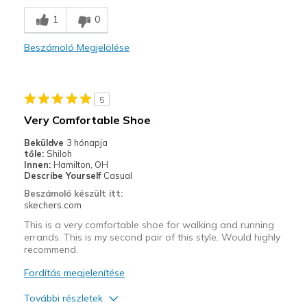
Comfortable
1
0
Stylish
Beszámoló Megjelölése
Legjobb használat
Casual Wear
5
Going Out
Very Comfortable Shoe
Travel
Beküldve
3 hónapja
tőle:
Shiloh
Width
Feels true to width
Innen:
Hamilton, OH
Describe Yourself
Casual
Sizing
Feels true to size
Beszámoló készült itt:
View On Shoes
Shoes are for Wearing
skechers.com
This is a very comfortable shoe for walking and running
errands. This is my second pair of this style. Would highly
recommend.
Fordítás megjelenítése
További részletek