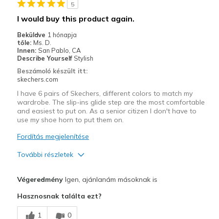
5
I would buy this product again.
Beküldve
1 hónapja
tőle:
Ms. D.
Innen:
San Pablo, CA
Describe Yourself
Stylish
Beszámoló készült itt:
skechers.com
I have 6 pairs of Skechers, different colors to match my
wardrobe. The slip-ins glide step are the most comfortable
and easiest to put on. As a senior citizen I don't have to
use my shoe horn to put them on.
Fordítás megjelenítése
További részletek
Profi
Végeredmény
Igen, ajánlanám másoknak is
Attractive Design
Hasznosnak találta ezt?
Breathe Well
1
0