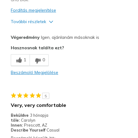
Fordítás megjelenítése
További részletek
Profi
Végeredmény
Igen, ajánlanám másoknak is
Attractive Design
Hasznosnak találta ezt?
Breathe Well
1
0
Comfortable
Beszámoló Megjelölése
Durable
Stylish
5
Legjobb használat
Very, very comfortable
Casual Wear
Beküldve
3 hónapja
tőle:
Carolyn
Going Out
Innen:
Prescott, AZ
Describe Yourself
Casual
Travel
Beszámoló készült itt: