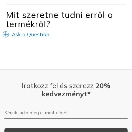
Travel
Mit szeretne tudni erről a
Width
Feels true to width
termékről?
Sizing
Feels true to size
View On Shoes
I'm Really Into Shoes
Ask a Question
Iratkozz fel és szerezz
20%
kedvezményt*
E-mail-cím