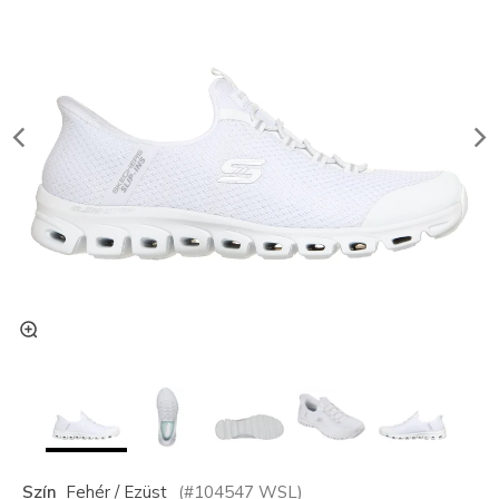
Szín
Fehér / Ezüst
(#
104547
WSL
)