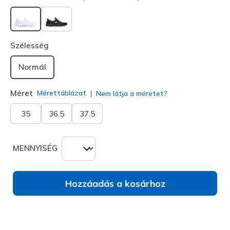
kiválasztva
Szélesség
Normál
Méret
Mérettáblázat
Nem látja a méretet?
35
36.5
37.5
MENNYISÉG
Hozzáadás a kosárhoz