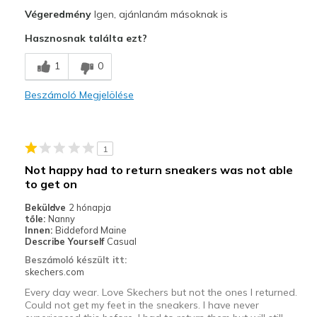
Profi
Végeredmény
Igen, ajánlanám másoknak is
Attractive Design
Hasznosnak találta ezt?
Breathe Well
1
0
Comfortable
Beszámoló Megjelölése
Durable
Stylish
1
Legjobb használat
Not happy had to return sneakers was not able
to get on
Casual Wear
Beküldve
2 hónapja
Going Out
tőle:
Nanny
Innen:
Biddeford Maine
Travel
Describe Yourself
Casual
Beszámoló készült itt:
Width
Feels true to width
skechers.com
Sizing
Feels true to size
Every day wear. Love Skechers but not the ones I returned.
Could not get my feet in the sneakers. I have never