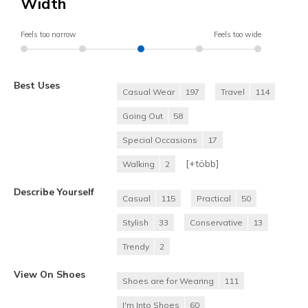
Width
Feels too narrow
Feels too wide
Best Uses
Casual Wear
197
Travel
114
Going Out
58
Special Occasions
17
[+
több
]
Walking
2
Describe Yourself
Casual
115
Practical
50
Stylish
33
Conservative
13
Trendy
2
View On Shoes
Shoes are for Wearing
111
I'm Into Shoes
60