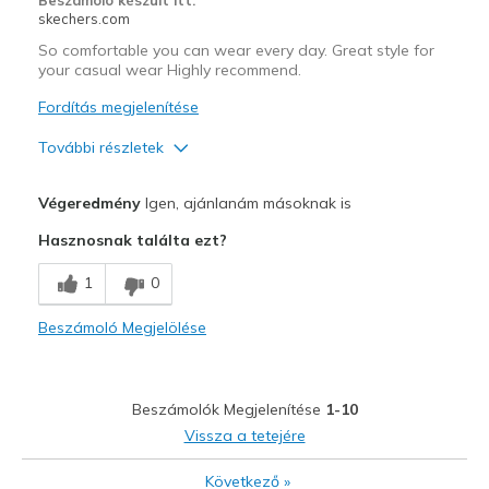
skechers.com
Width
Feels true to width
So comfortable you can wear every day. Great style for
Sizing
Feels true to size
your casual wear Highly recommend.
View On Shoes
I'm Into Shoes
Fordítás megjelenítése
További részletek
Profi
Végeredmény
Igen, ajánlanám másoknak is
Attractive Design
Hasznosnak találta ezt?
Breathe Well
1
0
Comfortable
Beszámoló Megjelölése
Durable
Stylish
Beszámolók Megjelenítése
1-10
Legjobb használat
Vissza a tetejére
Casual Wear
Következő
»