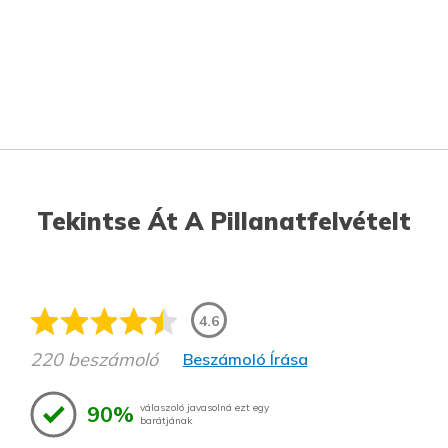
Tekintse Át A Pillanatfelvételt
4.6
220 beszámoló
Beszámoló Írása
90%
válaszoló javasolná ezt egy
barátjának