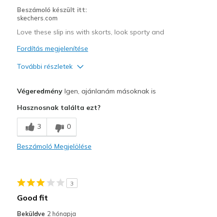
Beszámoló készült itt:
skechers.com
Love these slip ins with skorts, look sporty and
Fordítás megjelenítése
További részletek
Profi
Végeredmény
Igen, ajánlanám másoknak is
Comfortable
Hasznosnak találta ezt?
Stylish
3
0
Kontra
Beszámoló Megjelölése
Keeping them white
Legjobb használat
3
Casual Wear
Good fit
Travel
Beküldve
2 hónapja