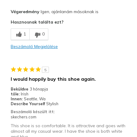
Profi
Végeredmény
Igen, ajánlanám másoknak is
Attractive Design
Hasznosnak találta ezt?
Comfortable
1
0
Stylish
Beszámoló Megjelölése
Legjobb használat
Casual Wear
5
Travel
I would happily buy this shoe again.
Width
Feels true to width
Beküldve
3 hónapja
tőle:
Irish
Sizing
Feels true to size
Innen:
Seattle, Wa
View On Shoes
Shoes are for Wearing
Describe Yourself
Stylish
Beszámoló készült itt:
skechers.com
This shoe is so comfortable. It is attractive and goes with
almost all my casual wear. I have the shoe is both white
and blue.