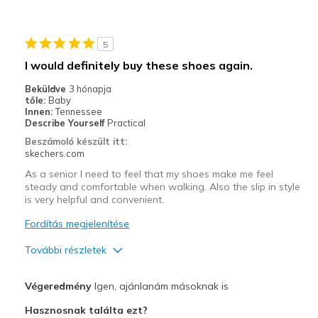
Travel
5
Width
Feels true to width
I would definitely buy these shoes again.
Sizing
Feels true to size
Beküldve
3 hónapja
View On Shoes
I'm Into Shoes
tőle:
Baby
Innen:
Tennessee
Describe Yourself
Practical
Beszámoló készült itt:
skechers.com
As a senior I need to feel that my shoes make me feel
steady and comfortable when walking. Also the slip in style
is very helpful and convenient.
Fordítás megjelenítése
További részletek
Profi
Végeredmény
Igen, ajánlanám másoknak is
Attractive Design
Hasznosnak találta ezt?