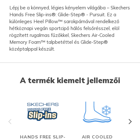
Lépj be a könnyed, légies kényelem világába – Skechers
Hands Free Slip-ins®: Glide-Step® - Pursuit. Ez a
különleges Heel Pillow™ sarokpárnával rendelkező
hétköznapi vegán sportcipő hálós felsőrésszel, elöl
rögzített rugalmas fűzőkkel, Skechers Air-Cooled
Memory Foam™ talpbetéttel és Glide-Step®
középtalppal készült.
A termék kiemelt jellemzői
HANDS FREE SLIP-
AIR COOLED