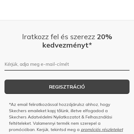
Iratkozz fel és szerezz
20%
kedvezményt*
E-mail-cím
REGISZTRÁCIÓ
*Az email feliratkozással hozzájárulsz ahhoz, hogy
Skechers emaileket kapj tőlünk, illetve elfogadod a
Skechers
Adatvédelmi Nyilatkozatot
&
Felhasználási
feltételeket.
Valamennyi termék nem szerepel a
promócióban. Kerjük, tekintsd meg a
promóciós részleteket