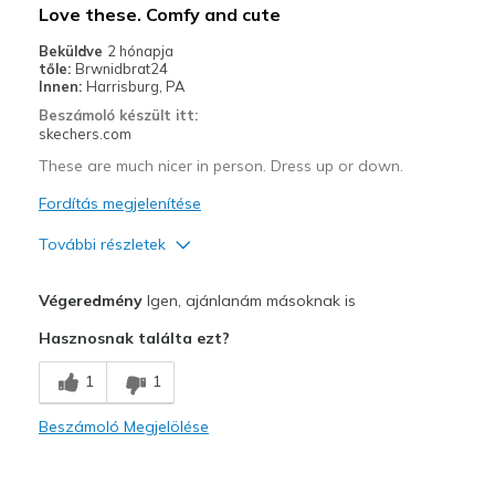
Love these. Comfy and cute
Beküldve
2 hónapja
tőle:
Brwnidbrat24
Innen:
Harrisburg, PA
Beszámoló készült itt:
skechers.com
These are much nicer in person. Dress up or down.
Fordítás megjelenítése
További részletek
Profi
Végeredmény
Igen, ajánlanám másoknak is
Attractive Design
Hasznosnak találta ezt?
Comfortable
1
1
Stylish
Beszámoló Megjelölése
Width
Feels true to width
Sizing
Feels true to size