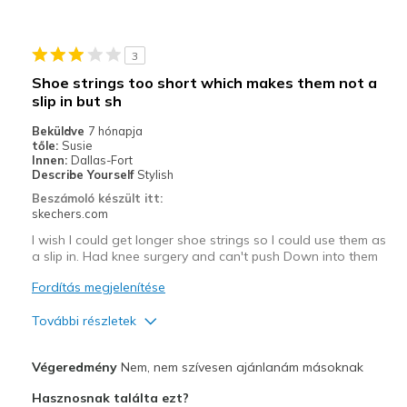
Legjobb használat
Casual Wear
3
Travel
Shoe strings too short which makes them not a
slip in but sh
Sizing
Feels half size too big
View On Shoes
I'm Really Into Shoes
Beküldve
7 hónapja
tőle:
Susie
Innen:
Dallas-Fort
Describe Yourself
Stylish
Beszámoló készült itt:
skechers.com
I wish I could get longer shoe strings so I could use them as
a slip in. Had knee surgery and can't push Down into them
Fordítás megjelenítése
További részletek
Profi
Végeredmény
Nem, nem szívesen ajánlanám másoknak
Attractive Design
Hasznosnak találta ezt?