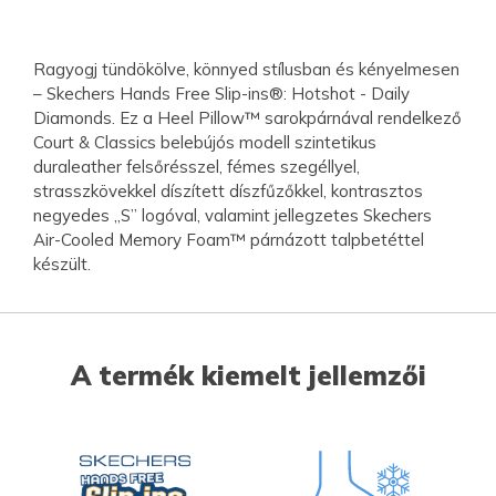
Ragyogj tündökölve, könnyed stílusban és kényelmesen
– Skechers Hands Free Slip-ins®: Hotshot - Daily
Diamonds. Ez a Heel Pillow™ sarokpárnával rendelkező
Court & Classics belebújós modell szintetikus
duraleather felsőrésszel, fémes szegéllyel,
strasszkövekkel díszített díszfűzőkkel, kontrasztos
negyedes „S” logóval, valamint jellegzetes Skechers
Air-Cooled Memory Foam™ párnázott talpbetéttel
készült.
A termék kiemelt jellemzői