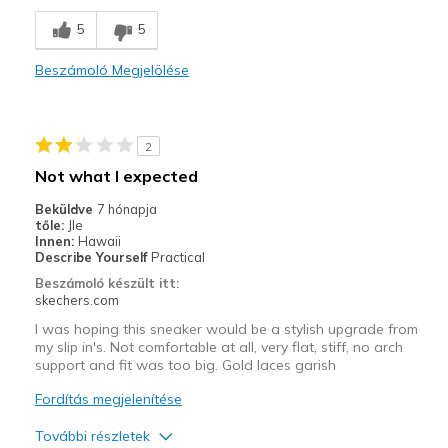
Comfortable
5
5
Kontra
Beszámoló Megjelölése
Need longer shoe strings
Legjobb használat
2
Casual Wear
Not what I expected
Going Out
Beküldve
7 hónapja
tőle:
Jle
Width
Feels too narrow
Innen:
Hawaii
Describe Yourself
Practical
Sizing
Feels true to size
Beszámoló készült itt:
View On Shoes
I'm Into Shoes
skechers.com
I was hoping this sneaker would be a stylish upgrade from
my slip in's. Not comfortable at all, very flat, stiff, no arch
support and fit was too big. Gold laces garish
Fordítás megjelenítése
További részletek