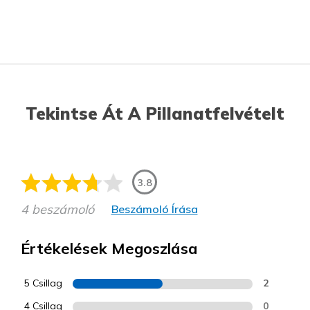
Tekintse Át A Pillanatfelvételt
3.8
4 beszámoló
Beszámoló Írása
Értékelések Megoszlása
5 Csillag
2
4 Csillag
0