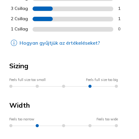
3 Csillag
1
2 Csillag
1
1 Csillag
0
Hogyan gyűjtjük az értékeléseket?
Sizing
Feels full size too small
Feels full size too big
Width
Feels too narrow
Feels too wide