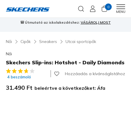
0
Men
MENU
⭐
Skechers VIP:
45 napos visszaküldés tagoknak
Csatlakozz most
⭐
…
Női
Cipők
Sneakers
Utcai sportcipők
Női
Skechers Slip-ins: Hotshot - Daily Diamonds
5 az 5-ből ügyfélértékelés
Hozzáadás a kívánságlistához
4 beszámoló
31.490 Ft
beleértve a következőket: Áfa