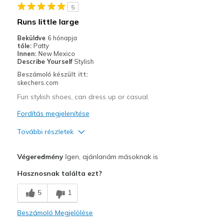
5
Runs little large
Beküldve
6 hónapja
tőle:
Patty
Innen:
New Mexico
Describe Yourself
Stylish
Beszámoló készült itt:
skechers.com
Fun stylish shoes, can dress up or casual.
Fordítás megjelenítése
További részletek
Profi
Végeredmény
Igen, ajánlanám másoknak is
Attractive Design
Hasznosnak találta ezt?
Comfortable
5
1
Stylish
Beszámoló Megjelölése