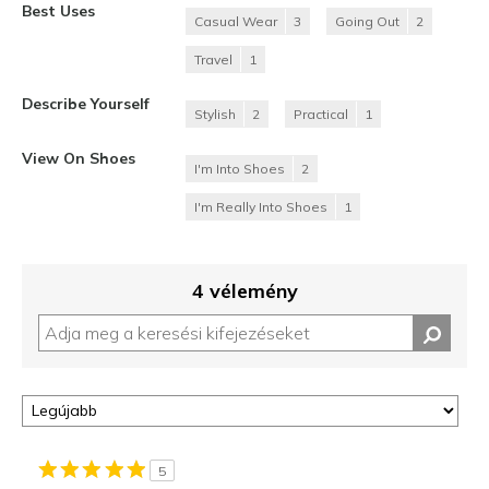
Best Uses
Casual Wear
3
Going Out
2
Travel
1
Describe Yourself
Stylish
2
Practical
1
View On Shoes
I'm Into Shoes
2
I'm Really Into Shoes
1
4 vélemény
5