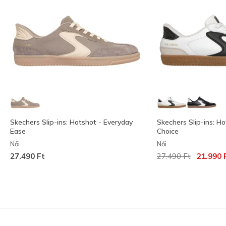
Skechers Slip-ins: Hotshot - Everyday
Skechers Slip-ins: Ho
Ease
Choice
Női
Női
Az ár a következőh
címzett:
27.490 Ft
27.490 Ft
21.990 