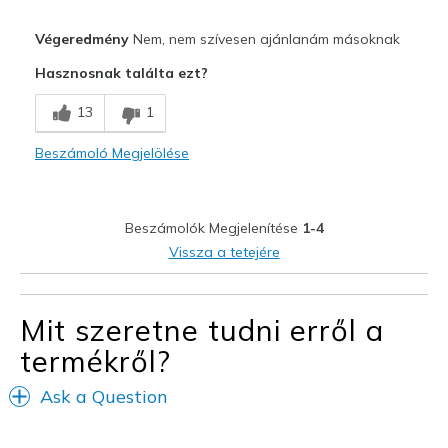
Profi
Végeredmény
Nem, nem szívesen ajánlanám másoknak
Stylish
Hasznosnak találta ezt?
Kontra
13
1
Need Break In
Beszámoló Megjelölése
No support
Poor Cushioning
Beszámolók Megjelenítése
1-4
Stiff
Vissza a tetejére
Legjobb használat
Casual Wear
Mit szeretne tudni erről a
termékről?
Going Out
Ask a Question
Width
Feels true to width
Sizing
Feels full size too big
View On Shoes
I'm Into Shoes