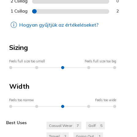
2 Csillag
0
1 Csillag
2
Hogyan gyűjtjük az értékeléseket?
Sizing
Feels full size too small
Feels full size too big
Width
Feels too narrow
Feels too wide
Best Uses
Casual Wear
7
Golf
5
Travel
2
Going Out
1