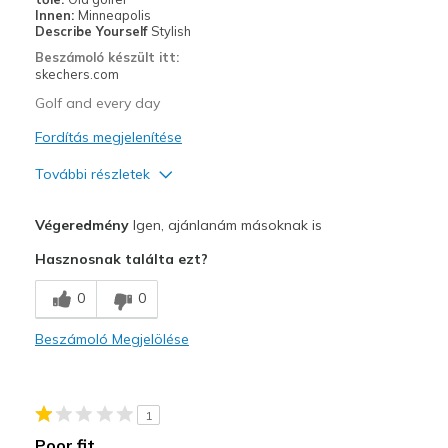
Legjobb használat
Innen:
Minneapolis
Describe Yourself
Stylish
Casual Wear
Beszámoló készült itt:
skechers.com
Every day wear
Golf and every day
Travel
Fordítás megjelenítése
Width
Feels true to width
További részletek
Sizing
Feels half size too small
Profi
Végeredmény
Igen, ajánlanám másoknak is
Attractive Design
Hasznosnak találta ezt?
Comfortable
0
0
Stylish
Beszámoló Megjelölése
Legjobb használat
Casual Wear
1
Going Out
Poor fit