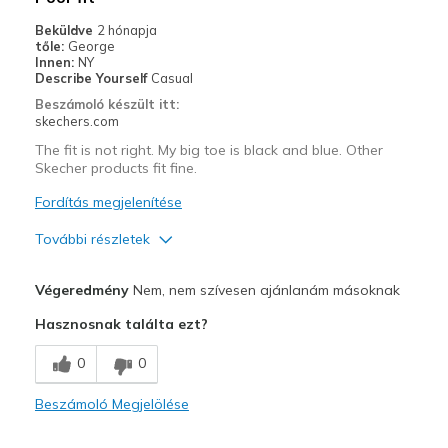
Travel
Beküldve
2 hónapja
tőle:
George
Width
Feels true to width
Innen:
NY
Describe Yourself
Casual
Sizing
Feels half size too small
Beszámoló készült itt:
skechers.com
The fit is not right. My big toe is black and blue. Other
Skecher products fit fine.
Fordítás megjelenítése
További részletek
Sizing
Feels half size too small
Végeredmény
Nem, nem szívesen ajánlanám másoknak
Hasznosnak találta ezt?
0
0
Beszámoló Megjelölése