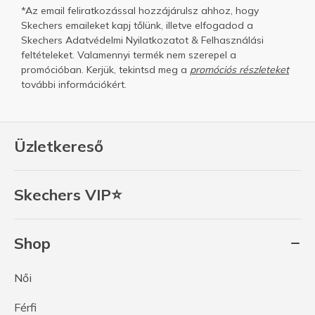
*Az email feliratkozással hozzájárulsz ahhoz, hogy
Skechers emaileket kapj tőlünk, illetve elfogadod a
Skechers
Adatvédelmi Nyilatkozatot
&
Felhasználási
feltételeket.
Valamennyi termék nem szerepel a
promócióban. Kerjük, tekintsd meg a
promóciós részleteket
további információkért.
Üzletkereső
Skechers VIP⭐
Shop
Női
Férfi