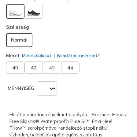
kiválasztva
Szélesség
Normál
Méret
Mérettáblázat
Nem látja a méretet?
40
42
43
44
MENNYISÉG
Éld át a páratlan kényelmet a pályán – Skechers Hands
Free Slip-ins® Waterproof:h Pure SI™. Ez a Heel
Pillow™ sarokpárnával rendelkező stopli nélküli,
vízhatlan, belebújós cipő elegáns szintetikus