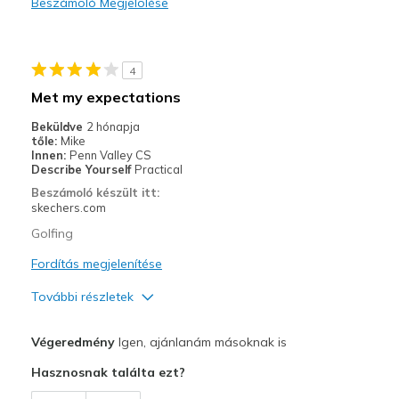
Beszámoló Megjelölése
Sizing
Feels true to size
View On Shoes
Shoes are for Wearing
4
Met my expectations
Beküldve
2 hónapja
tőle:
Mike
Innen:
Penn Valley CS
Describe Yourself
Practical
Beszámoló készült itt:
skechers.com
Golfing
Fordítás megjelenítése
További részletek
Profi
Végeredmény
Igen, ajánlanám másoknak is
Comfortable
Hasznosnak találta ezt?
Width
Feels true to width