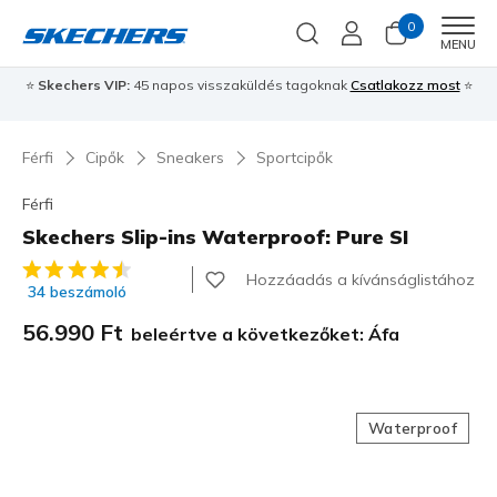
0
Men
MENU
⭐
Skechers VIP:
45 napos visszaküldés tagoknak
Csatlakozz most
⭐
Férfi
Cipők
Sneakers
Sportcipők
Férfi
Skechers Slip-ins Waterproof: Pure SI
4,8 az 5-ből ügyfélértékelés
Hozzáadás a kívánságlistához
34 beszámoló
56.990 Ft
beleértve a következőket: Áfa
Waterproof