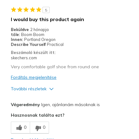
5
I would buy this product again
Beküldve
2 hónapja
tőle:
Boom Boom
Innen:
Portland Oregon
Describe Yourself
Practical
Beszámoló készült itt:
skechers.com
Very comfortable golf shoe from round one
Fordítás megjelenítése
További részletek
Profi
Végeredmény
Igen, ajánlanám másoknak is
Comfortable
Hasznosnak találta ezt?
Stylish
0
0
Width
Feels true to width