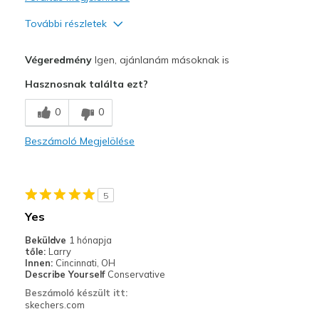
További részletek
Profi
Végeredmény
Igen, ajánlanám másoknak is
Attractive Design
Hasznosnak találta ezt?
Comfortable
0
0
Stylish
Beszámoló Megjelölése
Width
Feels true to width
Sizing
Feels true to size
View On Shoes
Shoes are for Wearing
5
Yes
Beküldve
1 hónapja
tőle:
Larry
Innen:
Cincinnati, OH
Describe Yourself
Conservative
Beszámoló készült itt:
skechers.com