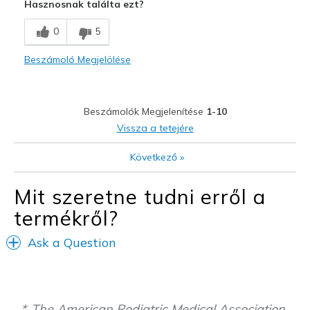
Hasznosnak találta ezt?
Didn't want Golf shoes
0
5
Legjobb használat
Beszámoló Megjelölése
Casual Wear
Not casual wear they were golf shoes
Beszámolók Megjelenítése
1-10
Vissza a tetejére
Következő
»
Mit szeretne tudni erről a
termékről?
Ask a Question
The American Podiatric Medical Association