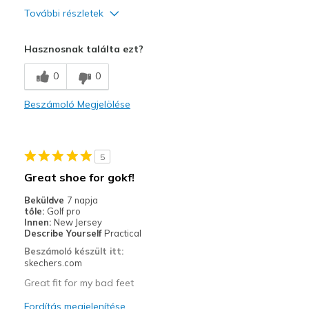
További részletek
Profi
Hasznosnak találta ezt?
Comfortable
0
0
Durable
Beszámoló Megjelölése
Legjobb használat
Playing golf
5
Width
Feels true to width
Great shoe for gokf!
Sizing
Feels true to size
Beküldve
7 napja
tőle:
Golf pro
Innen:
New Jersey
Describe Yourself
Practical
Beszámoló készült itt:
skechers.com
Great fit for my bad feet
Fordítás megjelenítése