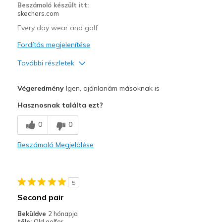
Beszámoló készült itt:
View On Shoes
Shoes are for Wearing
skechers.com
Every day wear and golf
Fordítás megjelenítése
További részletek
Profi
Végeredmény
Igen, ajánlanám másoknak is
Attractive Design
Hasznosnak találta ezt?
Comfortable
0
0
Durable
Beszámoló Megjelölése
Stylish
Kontra
5
Cushing is less than a lot of slipinʼs, but that
Second pair
Why I love it
Beküldve
2 hónapja
tőle:
Old golfer