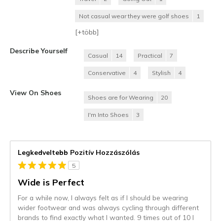
Not casual wear they were golf shoes
1
[+
több
]
Describe Yourself
Casual
14
Practical
7
Conservative
4
Stylish
4
View On Shoes
Shoes are for Wearing
20
I'm Into Shoes
3
Legkedveltebb Pozitív Hozzászólás
5
Wide is Perfect
For a while now, I always felt as if I should be wearing
wider footwear and was always cycling through different
brands to find exactly what I wanted. 9 times out of 10 I