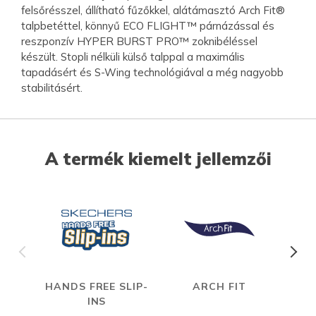
felsőrésszel, állítható fűzőkkel, alátámasztó Arch Fit®
talpbetéttel, könnyű ECO FLIGHT™ párnázással és
reszponzív HYPER BURST PRO™ zoknibéléssel
készült. Stopli nélküli külső talppal a maximális
tapadásért és S-Wing technológiával a még nagyobb
stabilitásért.
A termék kiemelt jellemzői
HANDS FREE SLIP-
ARCH FIT
HYP
INS