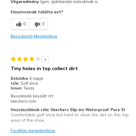
Végeredmény
Igen, ajánlanám másoknak is
Attractive Design
Hasznosnak találta ezt?
Comfortable
0
0
Stylish
Beszámoló Megjelölése
Width
Feels true to width
Sizing
Feels true to size
View On Shoes
Shoes are for Wearing
4
Tiny holes in top collect dirt
Beküldve
6 napja
tőle:
Golf shoe
Innen:
Texas
Beszámoló készült itt:
skechers.com
Hozzászólások róla: Skechers Slip-ins Waterproof: Pure SI
Comfortable golf shoe but hard to clean the dirt on this top
area of the shoe.
Fordítás megjelenítése