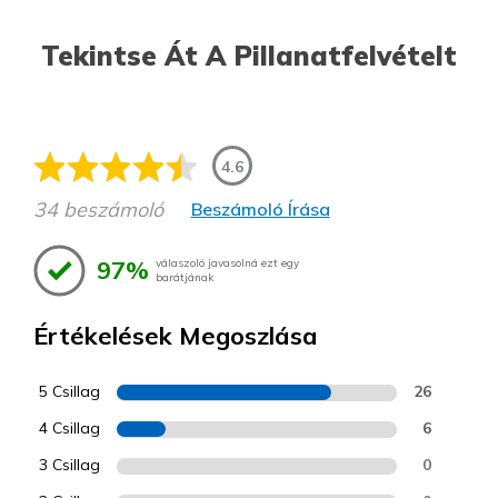
Tekintse Át A Pillanatfelvételt
4.6
34 beszámoló
Beszámoló Írása
97%
válaszoló javasolná ezt egy
barátjának
Értékelések Megoszlása
5 Csillag
26
4 Csillag
6
3 Csillag
0