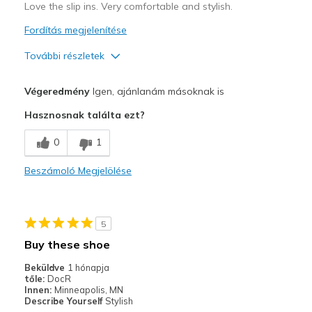
Love the slip ins. Very comfortable and stylish.
Fordítás megjelenítése
További részletek
Profi
Végeredmény
Igen, ajánlanám másoknak is
Attractive Design
Hasznosnak találta ezt?
Breathe Well
0
1
Comfortable
Beszámoló Megjelölése
Durable
Stylish
5
Legjobb használat
Buy these shoe
Golfing
Beküldve
1 hónapja
tőle:
DocR
Width
Feels true to width
Innen:
Minneapolis, MN
Describe Yourself
Stylish
Sizing
Feels true to size