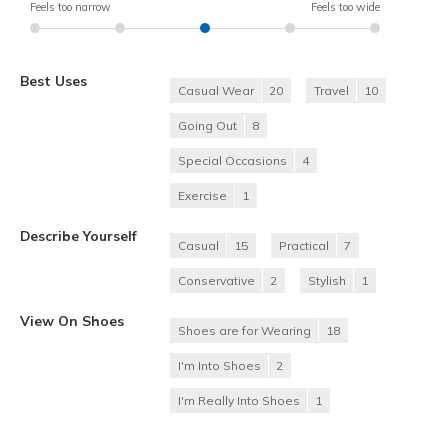
Feels too narrow
Feels too wide
Best Uses
Casual Wear
20
Travel
10
Going Out
8
Special Occasions
4
Exercise
1
Describe Yourself
Casual
15
Practical
7
Conservative
2
Stylish
1
View On Shoes
Shoes are for Wearing
18
I'm Into Shoes
2
I'm Really Into Shoes
1