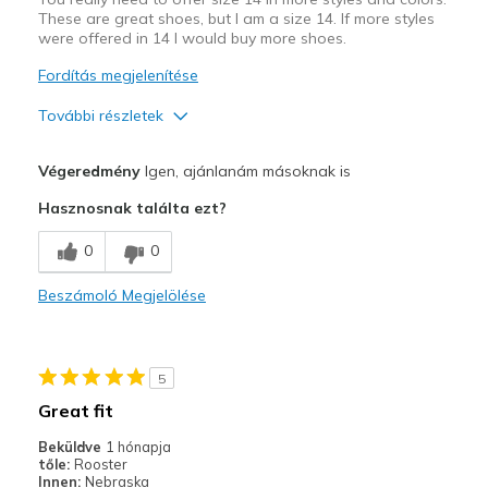
These are great shoes, but I am a size 14. If more styles
were offered in 14 I would buy more shoes.
Fordítás megjelenítése
További részletek
Profi
Végeredmény
Igen, ajánlanám másoknak is
Comfortable
Hasznosnak találta ezt?
Super comfortable to walk in.
0
0
Kontra
Beszámoló Megjelölése
You need to offer it in more colors for size 14.
Legjobb használat
5
Casual Wear
Great fit
Travel
Beküldve
1 hónapja
tőle:
Rooster
Width
Feels true to width
Innen:
Nebraska