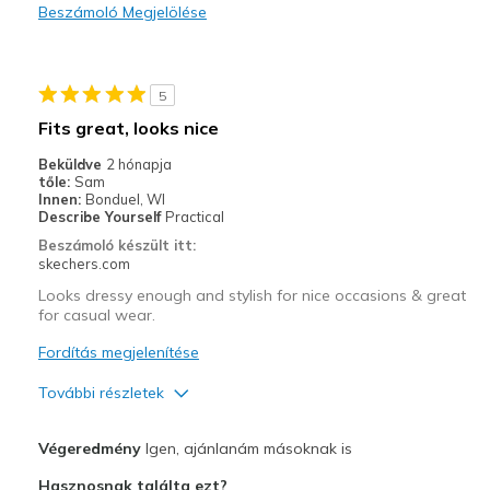
Beszámoló Megjelölése
Width
Feels true to width
Sizing
Feels true to size
View On Shoes
Shoes are for Wearing
5
Fits great, looks nice
Beküldve
2 hónapja
tőle:
Sam
Innen:
Bonduel, WI
Describe Yourself
Practical
Beszámoló készült itt:
skechers.com
Looks dressy enough and stylish for nice occasions & great
for casual wear.
Fordítás megjelenítése
További részletek
Profi
Végeredmény
Igen, ajánlanám másoknak is
Comfortable
Hasznosnak találta ezt?