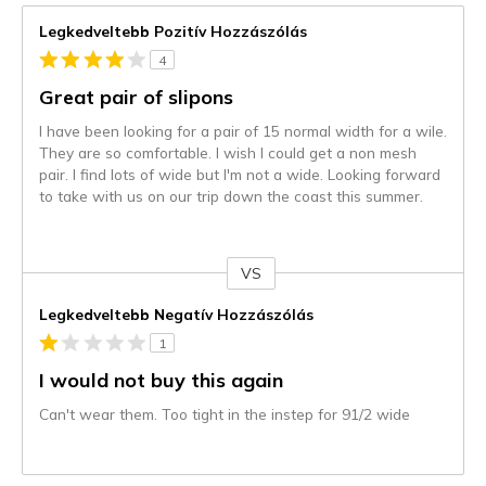
Legkedveltebb Pozitív Hozzászólás
4
Great pair of slipons
I have been looking for a pair of 15 normal width for a wile.
They are so comfortable. I wish I could get a non mesh
pair. I find lots of wide but I'm not a wide. Looking forward
to take with us on our trip down the coast this summer.
VS
Kontra
Legkedveltebb Negatív Hozzászólás
1
I would not buy this again
Can't wear them. Too tight in the instep for 91/2 wide