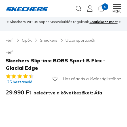
0
Men
MENU
⭐
Skechers VIP:
45 napos visszaküldés tagoknak
Csatlakozz most
⭐
Férfi
Cipők
Sneakers
Utcai sportcipők
Férfi
Skechers Slip-ins: BOBS Sport B Flex -
Glacial Edge
3,4 az 5-ből ügyfélértékelés
Hozzáadás a kívánságlistához
25 beszámoló
29.990 Ft
beleértve a következőket: Áfa