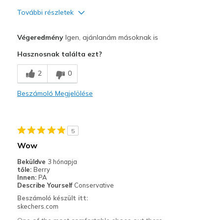
View On Shoes
Shoes are for Wearing
További részletek
Profi
Végeredmény
Igen, ajánlanám másoknak is
Breathe Well
Hasznosnak találta ezt?
Comfortable
2
0
Legjobb használat
Beszámoló Megjelölése
Casual Wear
Travel
5
Width
Feels true to width
Wow
Sizing
Feels true to size
Beküldve
3 hónapja
View On Shoes
Shoes are for Wearing
tőle:
Berry
Innen:
PA
Describe Yourself
Conservative
Beszámoló készült itt:
skechers.com