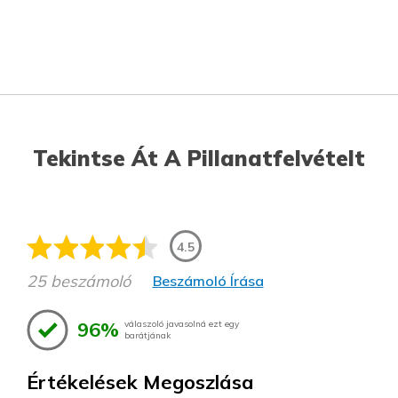
Tekintse Át A Pillanatfelvételt
4.5
25 beszámoló
Beszámoló Írása
96%
válaszoló javasolná ezt egy
barátjának
Értékelések Megoszlása