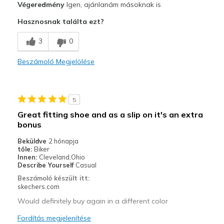
Végeredmény
Igen, ajánlanám másoknak is
Attractive Design
Hasznosnak találta ezt?
Breathe Well
3
0
Comfortable
Beszámoló Megjelölése
Durable
Stylish
5
Legjobb használat
Great fitting shoe and as a slip on it's an extra
bonus
Casual Wear
Beküldve
2 hónapja
Going Out
tőle:
Biker
Innen:
Cleveland,Ohio
Special Occasions
Describe Yourself
Casual
Beszámoló készült itt:
Travel
skechers.com
Would definitely buy again in a different color
Width
Feels true to width
Sizing
Feels true to size
Fordítás megjelenítése