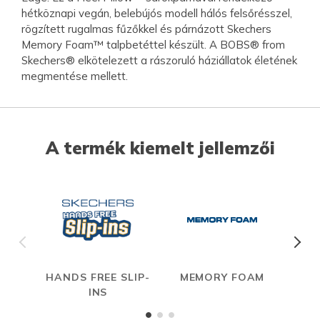
hétköznapi vegán, belebújós modell hálós felsőrésszel,
rögzített rugalmas fűzőkkel és párnázott Skechers
Memory Foam™ talpbetéttel készült. A BOBS® from
Skechers® elkötelezett a rászoruló háziállatok életének
megmentése mellett.
A termék kiemelt jellemzői
HANDS FREE SLIP-
MEMORY FOAM
INS