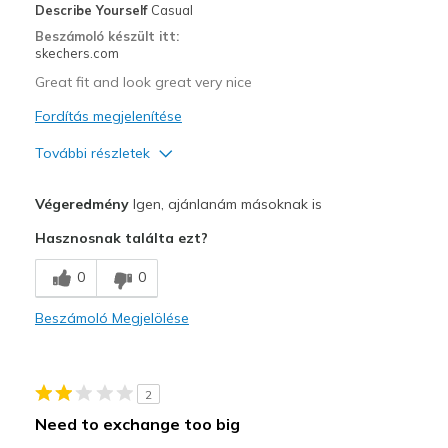
Describe Yourself
Casual
Sizing
Feels true to size
Beszámoló készült itt:
View On Shoes
Shoes are for Wearing
skechers.com
Great fit and look great very nice
Fordítás megjelenítése
További részletek
Profi
Végeredmény
Igen, ajánlanám másoknak is
Breathe Well
Hasznosnak találta ezt?
Comfortable
0
0
Durable
Beszámoló Megjelölése
Legjobb használat
Casual Wear
2
Going Out
Need to exchange too big