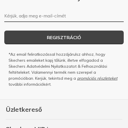
E-mail-cím
REGISZTRÁCIÓ
*Az email feliratkozással hozzájárulsz ahhoz, hogy
Skechers emaileket kapj tőlünk, illetve elfogadod a
Skechers
Adatvédelmi Nyilatkozatot
&
Felhasználási
feltételeket.
Valamennyi termék nem szerepel a
promócióban. Kerjük, tekintsd meg a
promóciós részleteket
további információkért.
Üzletkereső