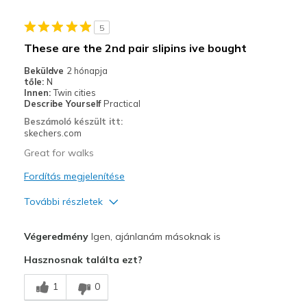
Sizing
Feels true to size
View On Shoes
Shoes are for Wearing
5
These are the 2nd pair slipins ive bought
Beküldve
2 hónapja
tőle:
N
Innen:
Twin cities
Describe Yourself
Practical
Beszámoló készült itt:
skechers.com
Great for walks
Fordítás megjelenítése
További részletek
Profi
Végeredmény
Igen, ajánlanám másoknak is
Comfortable
Hasznosnak találta ezt?
Legjobb használat
1
0
Exercise