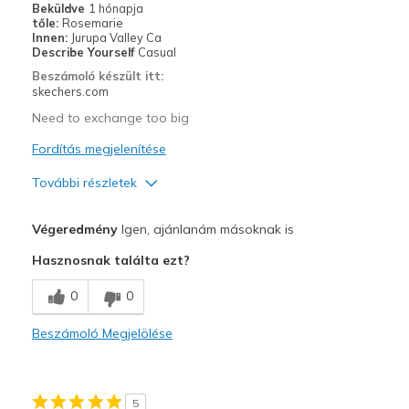
Width
Feels true to width
Beküldve
1 hónapja
tőle:
Rosemarie
Sizing
Feels true to size
Innen:
Jurupa Valley Ca
Describe Yourself
Casual
Beszámoló készült itt:
skechers.com
Need to exchange too big
Fordítás megjelenítése
További részletek
Profi
Végeredmény
Igen, ajánlanám másoknak is
Attractive Design
Hasznosnak találta ezt?
Legjobb használat
0
0
Casual Wear
Beszámoló Megjelölése
Width
Feels true to width
Sizing
Feels full size too big
View On Shoes
I'm Into Shoes
5