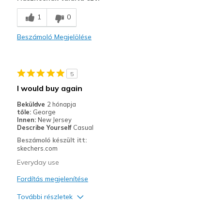
Stylish
1
0
Legjobb használat
Beszámoló Megjelölése
Casual Wear
Width
Feels true to width
5
Sizing
Feels true to size
I would buy again
View On Shoes
Shoes are for Wearing
Beküldve
2 hónapja
tőle:
George
Innen:
New Jersey
Describe Yourself
Casual
Beszámoló készült itt:
skechers.com
Everyday use
Fordítás megjelenítése
További részletek
Profi