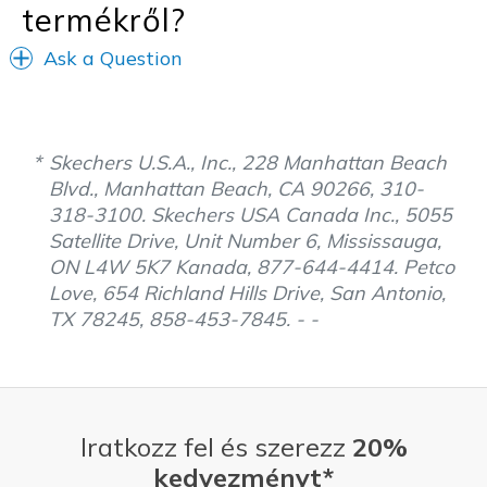
termékről?
View On Shoes
Shoes are for Wearing
Ask a Question
Skechers U.S.A., Inc., 228 Manhattan Beach
Blvd., Manhattan Beach, CA 90266, 310-
318-3100. Skechers USA Canada Inc., 5055
Satellite Drive, Unit Number 6, Mississauga,
ON L4W 5K7 Kanada, 877-644-4414. Petco
Love, 654 Richland Hills Drive, San Antonio,
TX 78245, 858-453-7845. - -
Iratkozz fel és szerezz
20%
kedvezményt*