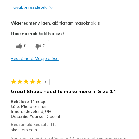
További részletek
Profi
Végeredmény
Igen, ajánlanám másoknak is
Attractive Design
Hasznosnak találta ezt?
Breathe Well
0
0
Comfortable
Beszámoló Megjelölése
Durable
Stylish
5
Legjobb használat
Great Shoes need to make more in Size 14
Going Out
Beküldve
11 napja
tőle:
Photo Gunner
Width
Feels true to width
Innen:
Cleveland, OH
Describe Yourself
Casual
Sizing
Feels true to size
Beszámoló készült itt:
View On Shoes
I'm Really Into Shoes
skechers.com
You really need to offer size 14 in more styles and colors.