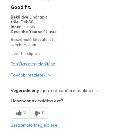
Good fit.
Beküldve
1 hónapja
tőle:
Deb56
Innen:
Illinois
Describe Yourself
Casual
Beszámoló készült itt:
skechers.com
Live the slip on...
Fordítás megjelenítése
További részletek
Profi
Végeredmény
Igen, ajánlanám másoknak is
Comfortable
Hasznosnak találta ezt?
Legjobb használat
2
0
Casual Wear
Beszámoló Megjelölése
Width
Feels true to width