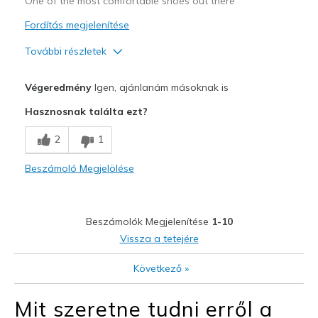
One of the most comfortable shoes out there
Fordítás megjelenítése
További részletek
Profi
Végeredmény
Igen, ajánlanám másoknak is
Attractive Design
Hasznosnak találta ezt?
Comfortable
2
1
Stylish
Beszámoló Megjelölése
Legjobb használat
Casual Wear
Beszámolók Megjelenítése
1-10
Going Out
Vissza a tetejére
Travel
Következő
»
Width
Feels true to width
Mit szeretne tudni erről a
Sizing
Feels true to size