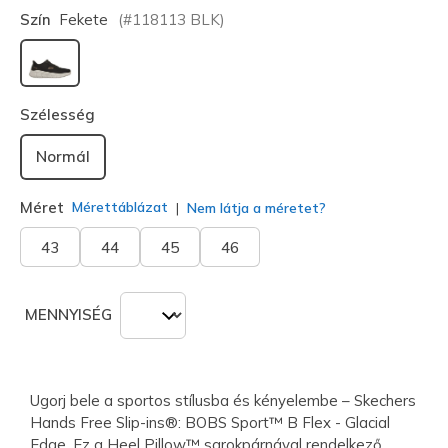
Szín
Fekete
(#
118113
BLK
)
kiválasztva
Szélesség
Normál
Méret
Mérettáblázat
Nem látja a méretet?
43
44
45
46
MENNYISÉG
Ugorj bele a sportos stílusba és kényelembe – Skechers
Hands Free Slip-ins®: BOBS Sport™ B Flex - Glacial
Edge. Ez a Heel Pillow™ sarokpárnával rendelkező