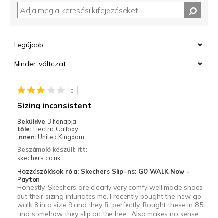
3
Sizing inconsistent
Beküldve
3 hónapja
tőle:
Electric Callboy
Innen:
United Kingdom
Beszámoló készült itt:
skechers.co.uk
Hozzászólások róla: Skechers Slip-ins: GO WALK Now -
Payton
Honestly, Skechers are clearly very comfy well made shoes
but their sizing infuriates me. I recently bought the new go
walk 8 in a size 9 and they fit perfectly. Bought these in 8.5
and somehow they slip on the heel. Also makes no sense