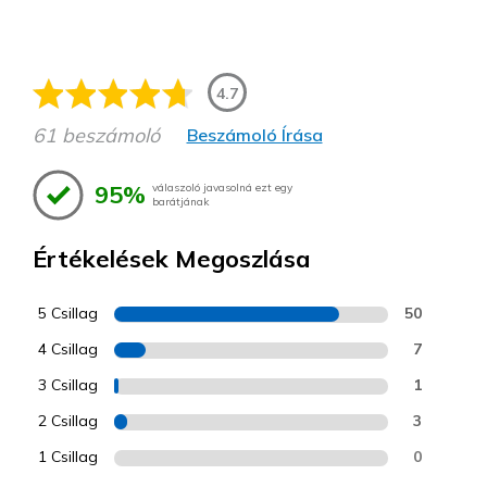
4.7
61 beszámoló
Beszámoló Írása
95%
válaszoló javasolná ezt egy
barátjának
Értékelések Megoszlása
5 Csillag
50
4 Csillag
7
3 Csillag
1
2 Csillag
3
1 Csillag
0