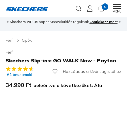
0
Men
MENU
⭐
Skechers VIP:
45 napos visszaküldés tagoknak
Csatlakozz most
⭐
Férfi
Cipők
Férfi
Skechers Slip-ins: GO WALK Now - Payton
4,9 az 5-ből ügyfélértékelés
Hozzáadás a kívánságlistához
61 beszámoló
34.990 Ft
beleértve a következőket: Áfa