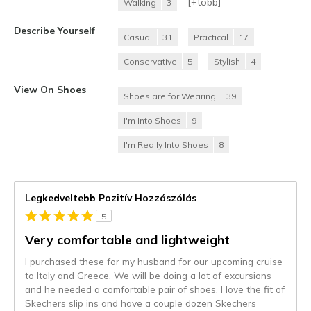
[+
több
]
Walking
3
Describe Yourself
Casual
31
Practical
17
Conservative
5
Stylish
4
View On Shoes
Shoes are for Wearing
39
I'm Into Shoes
9
I'm Really Into Shoes
8
Legkedveltebb Pozitív Hozzászólás
5
Very comfortable and lightweight
I purchased these for my husband for our upcoming cruise
to Italy and Greece. We will be doing a lot of excursions
and he needed a comfortable pair of shoes. I love the fit of
Skechers slip ins and have a couple dozen Skechers