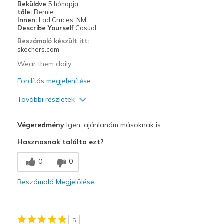
Beküldve
5 hónapja
tőle:
Bernie
Innen:
Lad Cruces, NM
Describe Yourself
Casual
Beszámoló készült itt:
skechers.com
Wear them daily.
Fordítás megjelenítése
További részletek
Profi
Végeredmény
Igen, ajánlanám másoknak is
Comfortable
Hasznosnak találta ezt?
Legjobb használat
0
0
Casual Wear
Beszámoló Megjelölése
Width
Feels true to width
Sizing
Feels true to size
View On Shoes
Shoes are for Wearing
5