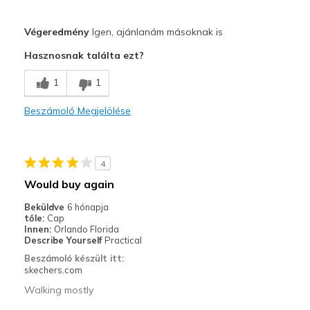
Profi
Végeredmény
Igen, ajánlanám másoknak is
Attractive Design
Hasznosnak találta ezt?
Breathe Well
1
1
Comfortable
Beszámoló Megjelölése
Durable
Stylish
4
Legjobb használat
Would buy again
Casual Wear
Beküldve
6 hónapja
tőle:
Cap
Travel
Innen:
Orlando Florida
Describe Yourself
Practical
Width
Feels true to width
Beszámoló készült itt:
skechers.com
Sizing
Feels true to size
View On Shoes
Shoes are for Wearing
Walking mostly