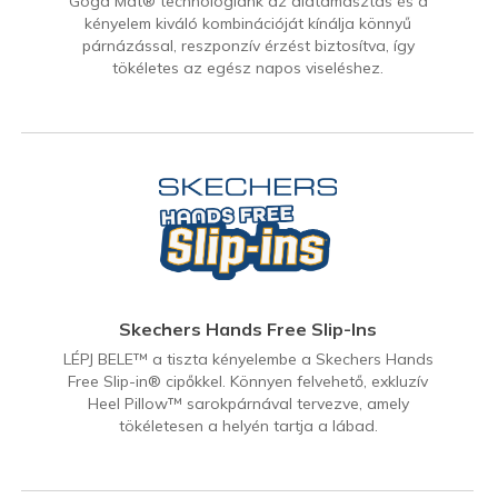
Goga Mat® technológiánk az alátámasztás és a
kényelem kiváló kombinációját kínálja könnyű
párnázással, reszponzív érzést biztosítva, így
tökéletes az egész napos viseléshez.
Skechers Hands Free Slip-Ins
LÉPJ BELE™ a tiszta kényelembe a Skechers Hands
Free Slip-in® cipőkkel. Könnyen felvehető, exkluzív
Heel Pillow™ sarokpárnával tervezve, amely
tökéletesen a helyén tartja a lábad.