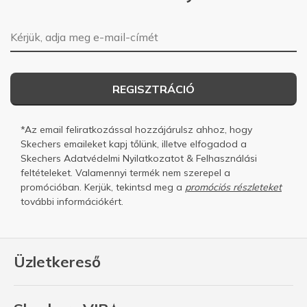
E-mail-cím
REGISZTRÁCIÓ
*Az email feliratkozással hozzájárulsz ahhoz, hogy
Skechers emaileket kapj tőlünk, illetve elfogadod a
Skechers
Adatvédelmi Nyilatkozatot
&
Felhasználási
feltételeket.
Valamennyi termék nem szerepel a
promócióban. Kerjük, tekintsd meg a
promóciós részleteket
további információkért.
Üzletkereső