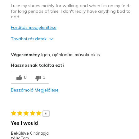
I use my shoes mainly for walking and when I'm on my feet
for long periods of time. I don't really have anything bad to
add.
Fordítás megjelenítése
További részletek
Profi
Végeredmény
Igen, ajánlanám másoknak is
Breathe Well
Hasznosnak találta ezt?
Comfortable
0
1
Stylish
Beszámoló Megjelölése
Kontra
Wear Out Quickly
5
Sizing
Feels true to size
Yes I would
View On Shoes
Shoes are for Wearing
Beküldve
6 hónapja
tőle:
Tom