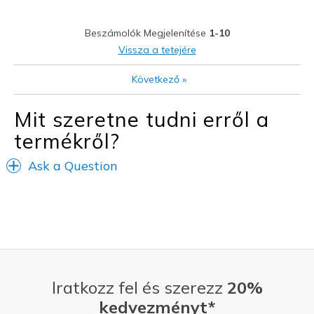
Sizing
Feels true to size
View On Shoes
Shoes are for Wearing
Beszámolók Megjelenítése
1-10
Vissza a tetejére
Következő
»
Mit szeretne tudni erről a
termékről?
Ask a Question
Iratkozz fel és szerezz
20%
kedvezményt*