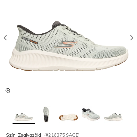
Szín
Zsályazöld
(#
216375
SAGE
)