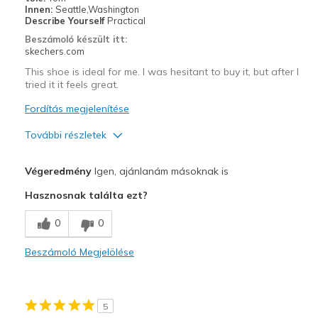
Innen:
Seattle,Washington
Describe Yourself
Practical
Beszámoló készült itt:
skechers.com
This shoe is ideal for me. I was hesitant to buy it, but after I
tried it it feels great.
Fordítás megjelenítése
További részletek
Profi
Végeredmény
Igen, ajánlanám másoknak is
Comfortable
Hasznosnak találta ezt?
Legjobb használat
0
0
Casual Wear
Beszámoló Megjelölése
Width
Feels true to width
Sizing
Feels true to size
View On Shoes
Shoes are for Wearing
5