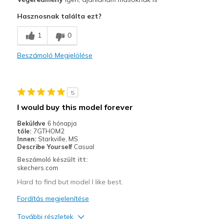
Attractive Design
Hasznosnak találta ezt?
Comfortable
1
0
Legjobb használat
Beszámoló Megjelölése
Going Out
Width
Feels true to width
5
Sizing
Feels true to size
I would buy this model forever
View On Shoes
I'm Really Into Shoes
Beküldve
6 hónapja
tőle:
7GTHOM2
Innen:
Starkville, MS
Describe Yourself
Casual
Beszámoló készült itt:
skechers.com
Hard to find but model I like best.
Fordítás megjelenítése
További részletek