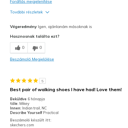
Fordítás megjelenítése
További részletek
Profi
Végeredmény
Igen, ajánlanám másoknak is
Breathe Well
Hasznosnak találta ezt?
Comfortable
0
0
Stylish
Beszámoló Megjelölése
Legjobb használat
Going Out
5
Travel
Best pair of walking shoes I have had! Love them!
Width
Feels true to width
Beküldve
6 hónapja
tőle:
Mikey
Sizing
Feels true to size
Innen:
Indian trail, NC
View On Shoes
Shoes are for Wearing
Describe Yourself
Practical
Beszámoló készült itt:
skechers.com