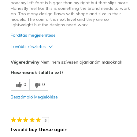
how my left foot is bigger than my right but that slips more.
Honestly feel like this is something the brand needs to work
on. Too many design flaws with shape and size in their
models. The comfort is next level and they are so
lightweight but the designs need work.
Fordítás megjelenítése
További részletek
Profi
Végeredmény
Nem, nem szívesen ajánlanám másoknak
Attractive Design
Hasznosnak találta ezt?
Breathe Well
0
0
Comfortable
Beszámoló Megjelölése
Width
Feels true to width
Sizing
Feels half size too big
View On Shoes
Shoes are for Wearing
5
I would buy these again