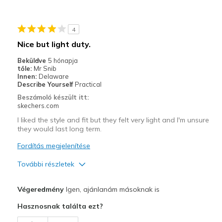
Width
Feels true to width
Sizing
Feels true to size
View On Shoes
Shoes are for Wearing
4
Nice but light duty.
Beküldve
5 hónapja
tőle:
Mr Snib
Innen:
Delaware
Describe Yourself
Practical
Beszámoló készült itt:
skechers.com
I liked the style and fit but they felt very light and I'm unsure
they would last long term.
Fordítás megjelenítése
További részletek
Profi
Végeredmény
Igen, ajánlanám másoknak is
Attractive Design
Hasznosnak találta ezt?
Breathe Well