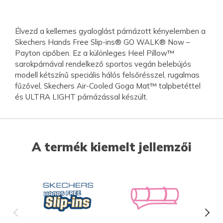
Élvezd a kellemes gyaloglást párnázott kényelemben a
Skechers Hands Free Slip-ins® GO WALK® Now –
Payton cipőben. Ez a különleges Heel Pillow™
sarokpárnával rendelkező sportos vegán belebújós
modell kétszínű speciális hálós felsőrésszel, rugalmas
fűzővel, Skechers Air-Cooled Goga Mat™ talpbetéttel
és ULTRA LIGHT párnázással készült.
A termék kiemelt jellemzői