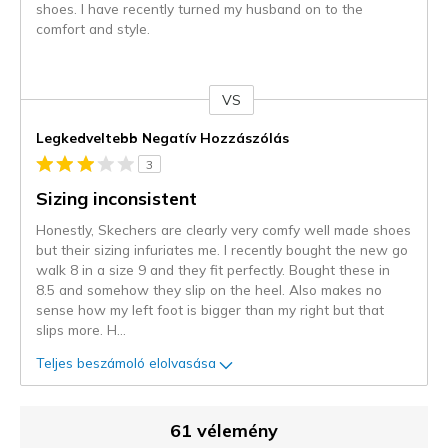
shoes. I have recently turned my husband on to the
comfort and style.
VS
Kontra
Legkedveltebb Negatív Hozzászólás
3
Sizing inconsistent
Honestly, Skechers are clearly very comfy well made shoes
but their sizing infuriates me. I recently bought the new go
walk 8 in a size 9 and they fit perfectly. Bought these in
8.5 and somehow they slip on the heel. Also makes no
sense how my left foot is bigger than my right but that
slips more. H
...
Teljes beszámoló elolvasása
61 vélemény