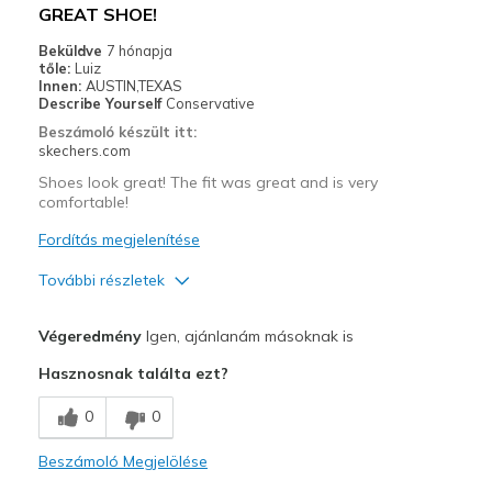
GREAT SHOE!
Beküldve
7 hónapja
tőle:
Luiz
Innen:
AUSTIN,TEXAS
Describe Yourself
Conservative
Beszámoló készült itt:
skechers.com
Shoes look great! The fit was great and is very
comfortable!
Fordítás megjelenítése
További részletek
Profi
Végeredmény
Igen, ajánlanám másoknak is
Comfortable
Hasznosnak találta ezt?
Legjobb használat
0
0
Special Occasions
Beszámoló Megjelölése
Width
Feels true to width