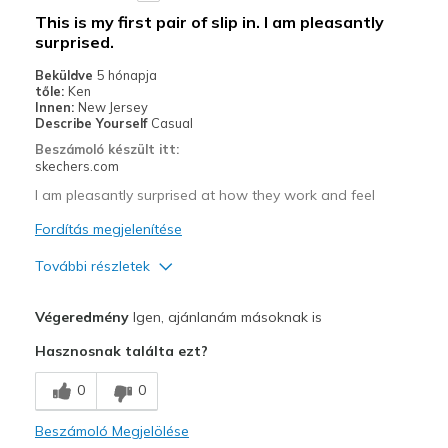
This is my first pair of slip in. I am pleasantly
surprised.
Beküldve
5 hónapja
tőle:
Ken
Innen:
New Jersey
Describe Yourself
Casual
Beszámoló készült itt:
skechers.com
I am pleasantly surprised at how they work and feel
Fordítás megjelenítése
További részletek
Profi
Végeredmény
Igen, ajánlanám másoknak is
Comfortable
Hasznosnak találta ezt?
Legjobb használat
0
0
Casual Wear
Beszámoló Megjelölése