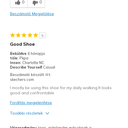
0
0
Comfortable
Beszámoló Megjelölése
Stylish
Kontra
5
Appears too lightweight for long wear
Good Shoe
Legjobb használat
Beküldve
6 hónapja
tőle:
Pkpa
Special Occasions
Innen:
Charlotte NC
Describe Yourself
Casual
Width
Feels true to width
Beszámoló készült itt:
Sizing
Feels true to size
skechers.com
View On Shoes
I'm Into Shoes
I mostly be using this shoe for my daily walking.It looks
good and confrontable.
Fordítás megjelenítése
További részletek
Profi
Végeredmény
Igen, ajánlanám másoknak is