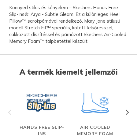
Könnyed stílus és kényelem – Skechers Hands Free
Slip-Ins®: Arya - Subtle Gleam. Ez a különleges Heel
Pillow™ sarokpárnával rendelkező, Mary Jane stílusú
modell Stretch Fit™ speciális, kötött felsőrésszel,
cakkozott díszítéssel és párnázott Skechers Air-Cooled
Memory Foam™ talpbetéttel készült.
A termék kiemelt jellemzői
HANDS FREE SLIP-
AIR COOLED
S
INS
MEMORY FOAM