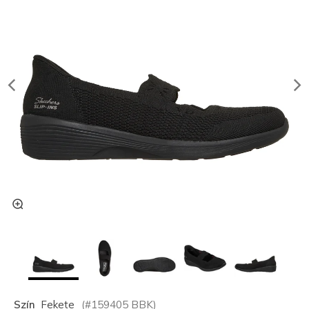
Szín
Fekete
(#
159405
BBK
)