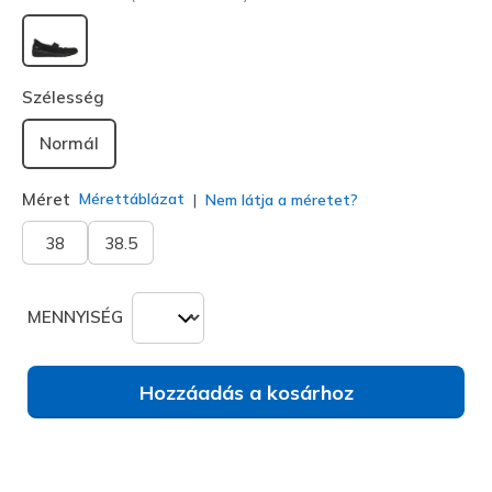
kiválasztva
Szélesség
Normál
Méret
Mérettáblázat
Nem látja a méretet?
38
38.5
MENNYISÉG
Hozzáadás a kosárhoz