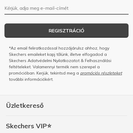
E-mail-cím
REGISZTRÁCIÓ
*Az email feliratkozással hozzájárulsz ahhoz, hogy
Skechers emaileket kapj tőlünk, illetve elfogadod a
Skechers
Adatvédelmi Nyilatkozatot
&
Felhasználási
feltételeket.
Valamennyi termék nem szerepel a
promócióban. Kerjük, tekintsd meg a
promóciós részleteket
további információkért.
Üzletkereső
Skechers VIP⭐