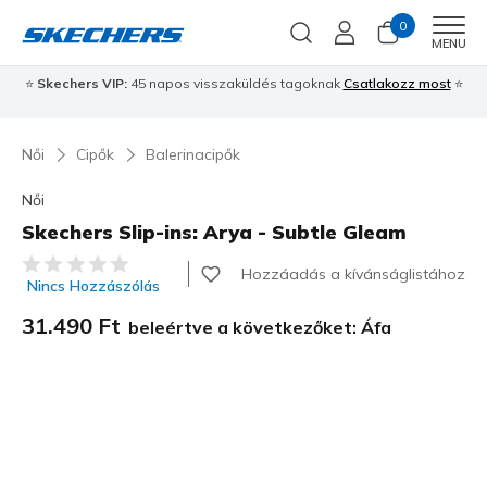
0
Men
MENU
⭐
Skechers VIP:
45 napos visszaküldés tagoknak
Csatlakozz most
⭐
Női
Cipők
Balerinacipők
Női
Skechers Slip-ins: Arya - Subtle Gleam
5 az 5-ből ügyfélértékelés
Hozzáadás a kívánságlistához
Nincs Hozzászólás
31.490 Ft
beleértve a következőket: Áfa