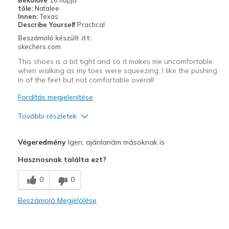
tőle:
Natalee
Innen:
Texas
Describe Yourself
Practical
Beszámoló készült itt:
skechers.com
This shoes is a bit tight and so it makes me uncomfortable
when walking as my toes were squeezing. I like the pushing
in of the feet but not comfortable overall
Fordítás megjelenítése
További részletek
Profi
Végeredmény
Igen, ajánlanám másoknak is
Attractive Design
Hasznosnak találta ezt?
Kontra
0
0
Poor Quality
Beszámoló Megjelölése
Wear Out Quickly
Legjobb használat