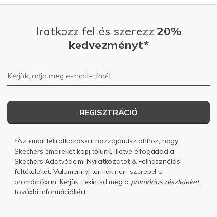
Iratkozz fel és szerezz
20%
kedvezményt*
E-mail-cím
REGISZTRÁCIÓ
*Az email feliratkozással hozzájárulsz ahhoz, hogy
Skechers emaileket kapj tőlünk, illetve elfogadod a
Skechers
Adatvédelmi Nyilatkozatot
&
Felhasználási
feltételeket.
Valamennyi termék nem szerepel a
promócióban. Kerjük, tekintsd meg a
promóciós részleteket
további információkért.