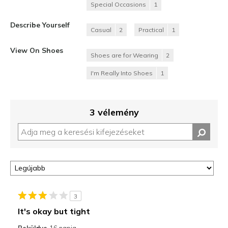
Special Occasions
1
Describe Yourself
Casual
2
Practical
1
View On Shoes
Shoes are for Wearing
2
I'm Really Into Shoes
1
3 vélemény
3
It's okay but tight
Beküldve
16 napja