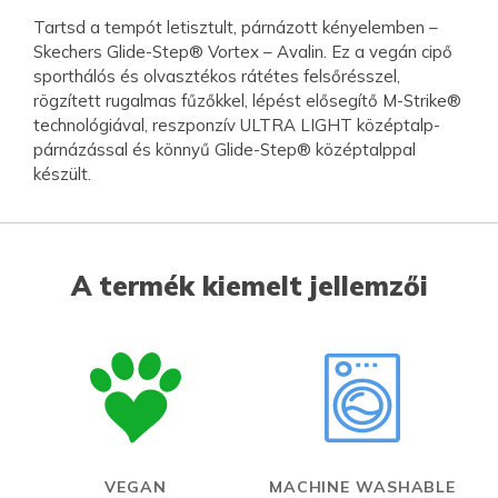
Tartsd a tempót letisztult, párnázott kényelemben –
Skechers Glide-Step® Vortex – Avalin. Ez a vegán cipő
sporthálós és olvasztékos rátétes felsőrésszel,
rögzített rugalmas fűzőkkel, lépést elősegítő M-Strike®
technológiával, reszponzív ULTRA LIGHT középtalp-
párnázással és könnyű Glide-Step® középtalppal
készült.
A termék kiemelt jellemzői
VEGAN
MACHINE WASHABLE