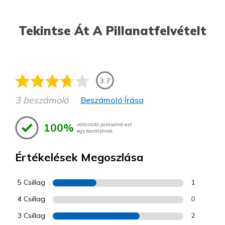
Tekintse Át A Pillanatfelvételt
3.7
3 beszámoló
Beszámoló Írása
100%
válaszoló javasolná ezt
egy barátjának
Értékelések Megoszlása
5 Csillag
1
4 Csillag
0
3 Csillag
2