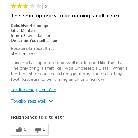
3
Casual Wear
This shoe appears to be running small in size
Special Occasions
Beküldve
4 hónapja
tőle:
Monkey
Width
Feels too narrow
Innen:
Cloverdale, or
Describe Yourself
Casual
Sizing
Feels half size too small
Beszámoló készült itt:
View On Shoes
I'm Really Into Shoes
skechers.com
This product appears to be well made and I like the style.
The only thing is I felt like I was Cinderella's Sister. When I
tried the shoes on I could not get it past the arch of my
foot. (appears to be running small and narrow)
Fordítás megjelenítése
További részletek
Profi
Hasznosnak találta ezt?
Attractive Design
8
1
Legjobb használat