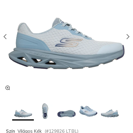
Szín
Világos Kék
(#
129826
LTBL
)