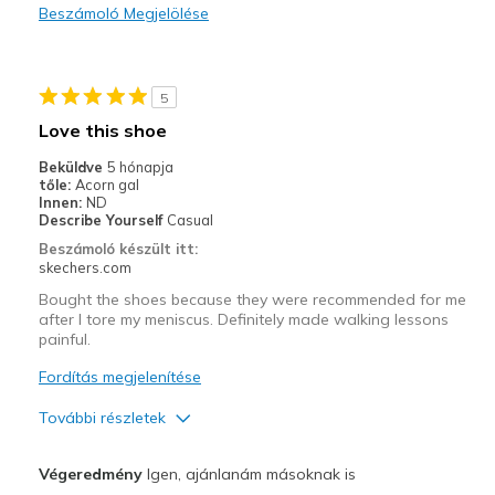
Beszámoló Megjelölése
Casual Wear
Width
Feels too narrow
Sizing
Feels true to size
5
View On Shoes
Shoes are for Wearing
Love this shoe
Beküldve
5 hónapja
tőle:
Acorn gal
Innen:
ND
Describe Yourself
Casual
Beszámoló készült itt:
skechers.com
Bought the shoes because they were recommended for me
after I tore my meniscus. Definitely made walking lessons
painful.
Fordítás megjelenítése
További részletek
Profi
Végeredmény
Igen, ajánlanám másoknak is
Breathe Well