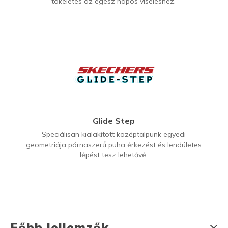
tökéletes az egész napos viseléshez.
Glide Step
Speciálisan kialakított középtalpunk egyedi
geometriája párnaszerű puha érkezést és lendületes
lépést tesz lehetővé.
Főbb jellemzők