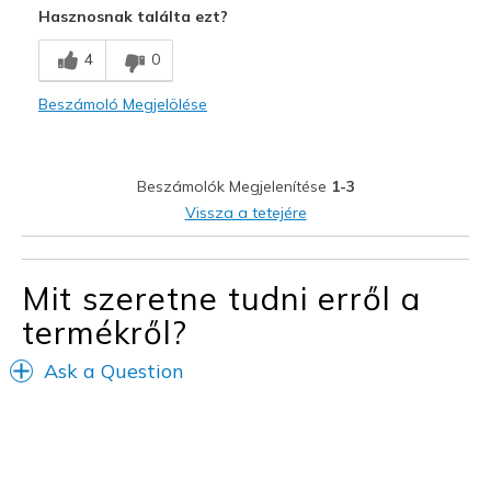
Hasznosnak találta ezt?
Comfortable
4
0
Legjobb használat
Beszámoló Megjelölése
Casual Wear
Width
Feels true to width
Beszámolók Megjelenítése
1-3
Sizing
Feels true to size
Vissza a tetejére
View On Shoes
Shoes are for Wearing
Mit szeretne tudni erről a
termékről?
Ask a Question