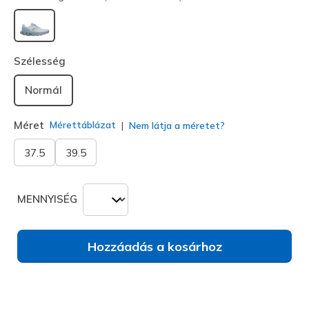
kiválasztva
Szélesség
Normál
Méret
Mérettáblázat
Nem látja a méretet?
37.5
39.5
MENNYISÉG
Hozzáadás a kosárhoz