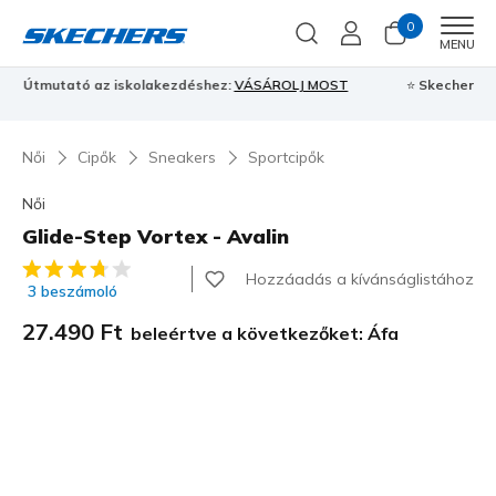
0
Men
MENU
⭐
Skechers VIP:
45 napos visszaküldés tagoknak
Csatlakozz most
⭐
Női
Cipők
Sneakers
Sportcipők
Női
Glide-Step Vortex - Avalin
5 az 5-ből ügyfélértékelés
Hozzáadás a kívánságlistához
3 beszámoló
27.490 Ft
beleértve a következőket: Áfa