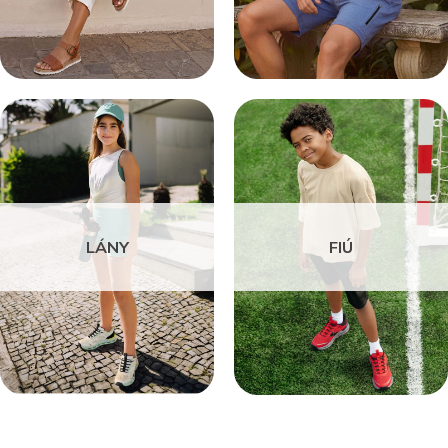
LÁNY
FIÚ