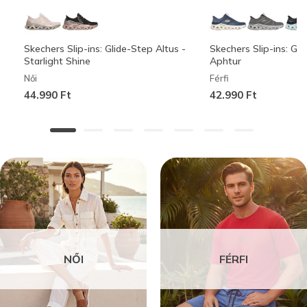
Skechers Slip-ins: Glide-Step Altus -
Skechers Slip-ins: Gli
Starlight Shine
Aphtur
Női
Férfi
44.990 Ft
42.990 Ft
NŐI
FÉRFI