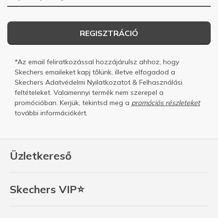
REGISZTRÁCIÓ
*Az email feliratkozással hozzájárulsz ahhoz, hogy
Skechers emaileket kapj tőlünk, illetve elfogadod a
Skechers
Adatvédelmi Nyilatkozatot
&
Felhasználási
feltételeket.
Valamennyi termék nem szerepel a
promócióban. Kerjük, tekintsd meg a
promóciós részleteket
további információkért.
Üzletkereső
Skechers VIP⭐