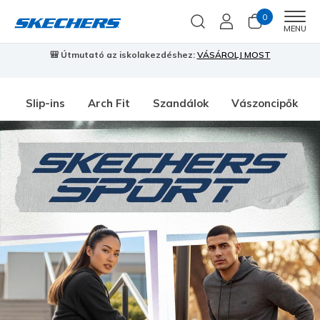
0
Men
MENU
🎒 Útmutató az iskolakezdéshez:
VÁSÁROLJ MOST
⭐
S
Slip-ins
Arch Fit
Szandálok
Vászoncipők