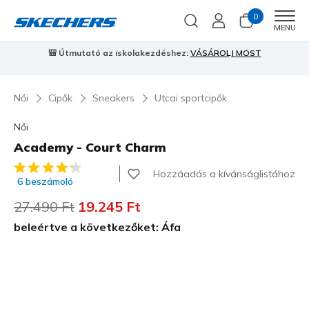
0
Men
MENU
⭐
Skechers VIP:
45 napos visszaküldés tagoknak
Csatlakozz most
⭐
…
Női
Cipők
Sneakers
Utcai sportcipők
Női
Academy - Court Charm
4,3 az 5-ből ügyfélértékelés
Hozzáadás a kívánságlistához
6 beszámoló
Az ár a következőhöz képest csökkent:
27.490 Ft
címzett:
19.245 Ft
beleértve a következőket: Áfa