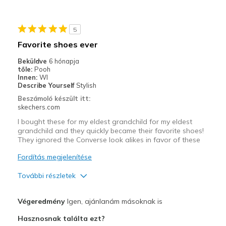
Stylish
5
Legjobb használat
Favorite shoes ever
Casual Wear
Beküldve
6 hónapja
tőle:
Pooh
Width
Feels true to width
Innen:
WI
Describe Yourself
Stylish
Sizing
Feels true to size
Beszámoló készült itt:
View On Shoes
Shoes are for Wearing
skechers.com
I bought these for my eldest grandchild for my eldest
grandchild and they quickly became their favorite shoes!
They ignored the Converse look alikes in favor of these
Fordítás megjelenítése
További részletek
Profi
Végeredmény
Igen, ajánlanám másoknak is
Attractive Design
Hasznosnak találta ezt?