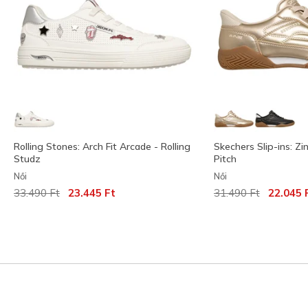
Rolling Stones: Arch Fit Arcade - Rolling
Skechers Slip-ins: Zi
Studz
Pitch
Női
Női
Az ár a következőhöz képest csökkent:
címzett:
Az ár a következőh
címzett:
33.490 Ft
23.445 Ft
31.490 Ft
22.045 