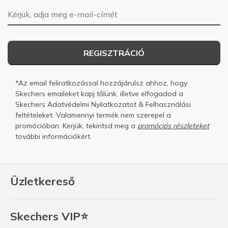
E-mail-cím
REGISZTRÁCIÓ
*Az email feliratkozással hozzájárulsz ahhoz, hogy
Skechers emaileket kapj tőlünk, illetve elfogadod a
Skechers
Adatvédelmi Nyilatkozatot
&
Felhasználási
feltételeket.
Valamennyi termék nem szerepel a
promócióban. Kerjük, tekintsd meg a
promóciós részleteket
további információkért.
Üzletkereső
Skechers VIP⭐