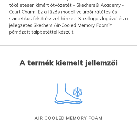
tökéletesen kimért ötvözetét – Skechers® Academy -
Court Charm. Ez a fűzős modell velúrbőr rátétes és
szintetikus felsőrésszel, hímzett S-csillagos logóval és a
jellegzetes Skechers Air-Cooled Memory Foam™
párnázott talpbetéttel készült.
A termék kiemelt jellemzői
AIR COOLED MEMORY FOAM