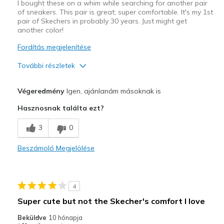
I bought these on a whim while searching for another pair
of sneakers. This pair is great; super comfortable. It's my 1st
pair of Skechers in probably 30 years. Just might get
another color!
Fordítás megjelenítése
További részletek
Profi
Végeredmény
Igen, ajánlanám másoknak is
Attractive Design
Hasznosnak találta ezt?
Comfortable
3
0
Stylish
Beszámoló Megjelölése
Legjobb használat
Casual Wear
4
Width
Feels true to width
Super cute but not the Skecher's comfort I love
Sizing
Feels true to size
Beküldve
10 hónapja
View On Shoes
I'm Into Shoes