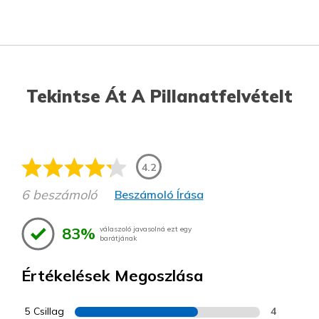
Tekintse Át A Pillanatfelvételt
4.2
6 beszámoló
Beszámoló Írása
83%
válaszoló javasolná ezt egy
barátjának
Értékelések Megoszlása
5 Csillag
4