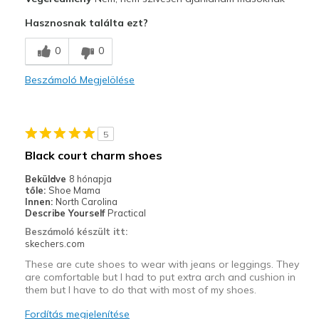
Poor Cushioning
Hasznosnak találta ezt?
Poor Quality
0
0
Legjobb használat
Beszámoló Megjelölése
Casual Wear
Width
Feels true to width
5
Sizing
Feels true to size
Black court charm shoes
View On Shoes
I'm Into Shoes
Beküldve
8 hónapja
tőle:
Shoe Mama
Innen:
North Carolina
Describe Yourself
Practical
Beszámoló készült itt:
skechers.com
These are cute shoes to wear with jeans or leggings. They
are comfortable but I had to put extra arch and cushion in
them but I have to do that with most of my shoes.
Fordítás megjelenítése