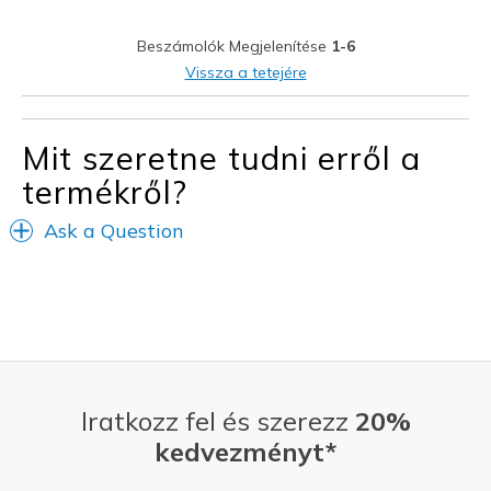
Stiff
Beszámolók Megjelenítése
1-6
Legjobb használat
Vissza a tetejére
Casual Wear
Width
Feels true to width
Mit szeretne tudni erről a
Sizing
Feels true to size
termékről?
View On Shoes
I'm Into Shoes
Ask a Question
Iratkozz fel és szerezz
20%
kedvezményt*