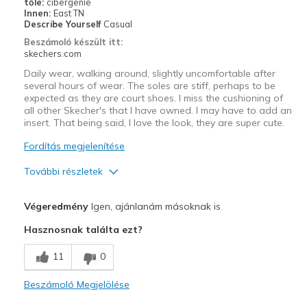
tőle:
cibergenie
Innen:
East TN
Describe Yourself
Casual
Beszámoló készült itt:
skechers.com
Daily wear, walking around, slightly uncomfortable after
several hours of wear. The soles are stiff, perhaps to be
expected as they are court shoes. I miss the cushioning of
all other Skecher's that I have owned. I may have to add an
insert. That being said, I love the look, they are super cute.
Fordítás megjelenítése
További részletek
Profi
Végeredmény
Igen, ajánlanám másoknak is
Attractive Design
Hasznosnak találta ezt?
Stylish
11
0
Kontra
Beszámoló Megjelölése
Poor Cushioning