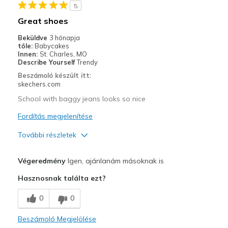
5
Great shoes
Beküldve
3 hónapja
tőle:
Babycakes
Innen:
St. Charles, MO
Describe Yourself
Trendy
Beszámoló készült itt:
skechers.com
School with baggy jeans looks so nice
Fordítás megjelenítése
További részletek
Profi
Végeredmény
Igen, ajánlanám másoknak is
Attractive Design
Hasznosnak találta ezt?
Breathe Well
0
0
Comfortable
Beszámoló Megjelölése
Durable