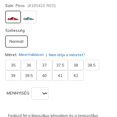
Szín
Piros
(#
185420
RED
)
kiválasztva
Szélesség
Normál
Méret
Mérettáblázat
Nem látja a méretet?
35
36
37
37.5
38
38.5
39
39.5
40
41
42
MENNYISÉG
Fedezd fel a klasszikus kényelem és a teniszstílus