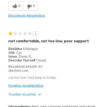
Breathe Well
0
0
Comfortable
Beszámoló Megjelölése
Durable
Stylish
1
Legjobb használat
not comfortable, cut too low, poor support
Casual Wear
Beküldve
6 hónapja
tőle:
Cyn
Width
Feels true to width
Innen:
Davie, FL
Describe Yourself
Casual
Sizing
Feels true to size
Beszámoló készült itt:
View On Shoes
I'm Into Shoes
skechers.com
cut too low. had lump in instep.
Fordítás megjelenítése
További részletek
Kontra
Végeredmény
Nem, nem szívesen ajánlanám másoknak