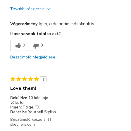
További részletek
Profi
Végeredmény
Igen, ajánlanám másoknak is
Attractive Design
Hasznosnak találta ezt?
Comfortable
0
0
Stylish
Beszámoló Megjelölése
Kontra
Poor Cushioning
5
Legjobb használat
Love them!
Casual Wear
Beküldve
10 hónapja
tőle:
Jen
Width
Feels true to width
Innen:
Paige, TX
Describe Yourself
Stylish
Sizing
Feels true to size
Beszámoló készült itt:
View On Shoes
I'm Into Shoes
skechers.com