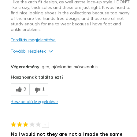
I like the arch fit design, as well asthe lace-up style. I DON'T
like crazy, thick soles and these are just right. It was hard to
Width
Feels true to width
find nice looking shoes in the collections because too many
Sizing
Feels true to size
of them are the hands free design, and those are all not
View On Shoes
I'm Really Into Shoes
sturdy enough for me to wear because I have foot and
ankle problems
Fordítás megjelenítése
További részletek
Profi
Végeredmény
Igen, ajánlanám másoknak is
Arch
Hasznosnak találta ezt?
Comfortable
9
1
Durable
Beszámoló Megjelölése
Legjobb használat
Casual Wear
3
Travel
No I would not they are not all made the same