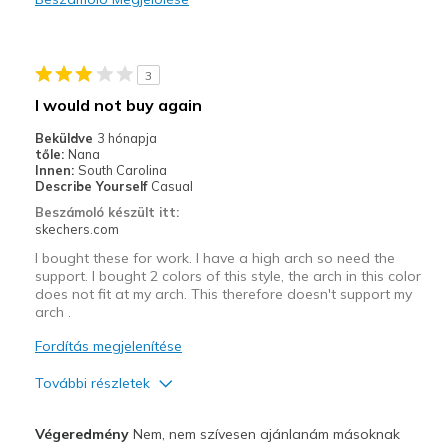
Stylish
Kontra
3
Poor Cushioning
I would not buy again
Legjobb használat
Beküldve
3 hónapja
tőle:
Nana
Casual Wear
Innen:
South Carolina
Describe Yourself
Casual
Width
Feels true to width
Beszámoló készült itt:
Sizing
Feels true to size
skechers.com
View On Shoes
Shoes are for Wearing
I bought these for work. I have a high arch so need the
support. I bought 2 colors of this style, the arch in this color
does not fit at my arch. This therefore doesn't support my
arch .
Fordítás megjelenítése
További részletek
Profi
Végeredmény
Nem, nem szívesen ajánlanám másoknak