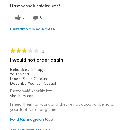
Attractive Design
Hasznosnak találta ezt?
Stylish
3
0
Kontra
Beszámoló Megjelölése
Poor Cushioning
Legjobb használat
3
Casual Wear
I would not order again
Width
Feels true to width
Beküldve
3 hónapja
Sizing
Feels true to size
tőle:
Nana
Innen:
South Carolina
View On Shoes
Shoes are for Wearing
Describe Yourself
Casual
Beszámoló készült itt:
skechers.com
I need them for work and they're not good for being on
your feet for a long time
Fordítás megjelenítése
További részletek