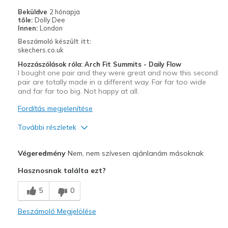
Width
Feels true to width
Beküldve
2 hónapja
tőle:
Dolly Dee
Sizing
Feels true to size
Innen:
London
View On Shoes
I'm Into Shoes
Beszámoló készült itt:
skechers.co.uk
Hozzászólások róla: Arch Fit Summits - Daily Flow
I bought one pair and they were great and now this second
pair are totally made in a different way. Far far too wide
and far far too big. Not happy at all.
Fordítás megjelenítése
További részletek
Width
Feels too wide
Végeredmény
Nem, nem szívesen ajánlanám másoknak
Sizing
Feels full size too big
Hasznosnak találta ezt?
5
0
Beszámoló Megjelölése