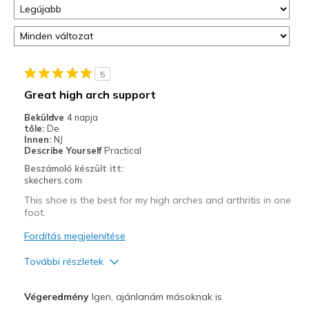
5
Great high arch support
Beküldve
4 napja
tőle:
De
Innen:
NJ
Describe Yourself
Practical
Beszámoló készült itt:
skechers.com
This shoe is the best for my high arches and arthritis in one
foot.
Fordítás megjelenítése
További részletek
Profi
Végeredmény
Igen, ajánlanám másoknak is
Breathe Well