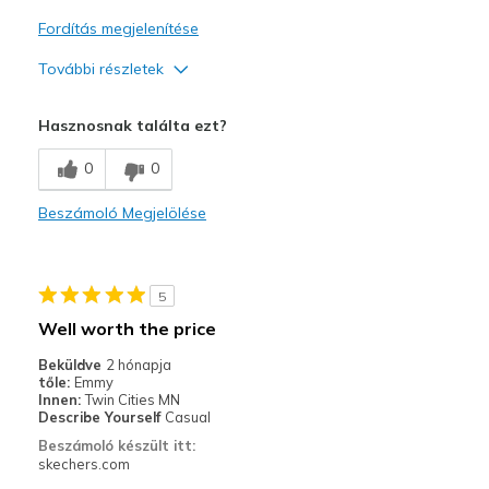
Fordítás megjelenítése
További részletek
Profi
Hasznosnak találta ezt?
Attractive Design
0
0
Breathe Well
Beszámoló Megjelölése
Comfortable
Durable
5
Stylish
Well worth the price
Legjobb használat
Beküldve
2 hónapja
tőle:
Emmy
Casual Wear
Innen:
Twin Cities MN
Describe Yourself
Casual
Going Out
Beszámoló készült itt:
skechers.com
Travel