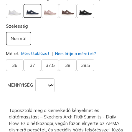
kiválasztva
Szélesség
Normál
Méret
Mérettáblázat
Nem látja a méretet?
36
37
37.5
38
38.5
MENNYISÉG
Tapasztald meg a kiemelkedő kényelmet és
alátámasztást – Skechers Arch Fit® Summits - Daily
Flow. Ez a hétköznapi, vegán fazon elnyerte az APMA
elismerő pecsétet, és speciális hálós felsőrésszel, fűzős