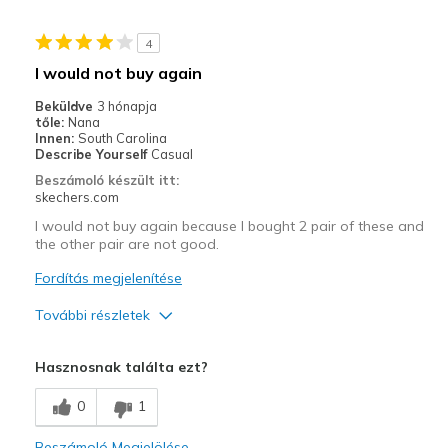
4
I would not buy again
Beküldve
3 hónapja
tőle:
Nana
Innen:
South Carolina
Describe Yourself
Casual
Beszámoló készült itt:
skechers.com
I would not buy again because I bought 2 pair of these and
the other pair are not good.
Fordítás megjelenítése
További részletek
Profi
Hasznosnak találta ezt?
Attractive Design
0
1
Comfortable
Beszámoló Megjelölése