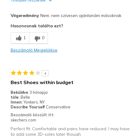
Profi
Végeredmény
Nem, nem szívesen ajánlanám másoknak
Attractive Design
Hasznosnak találta ezt?
Stylish
1
0
Kontra
Beszámoló Megjelölése
Poor Cushioning
Legjobb használat
4
Casual Wear
Best Shoes within budget
Width
Feels too wide
Beküldve
3 hónapja
View On Shoes
Shoes are for Wearing
tőle:
Belle
Innen:
Yonkers, NY
Describe Yourself
Conservative
Beszámoló készült itt:
skechers.com
Perfect fit. Comfortable and pains have reduced. I may have
to add some 3D-soles later though.