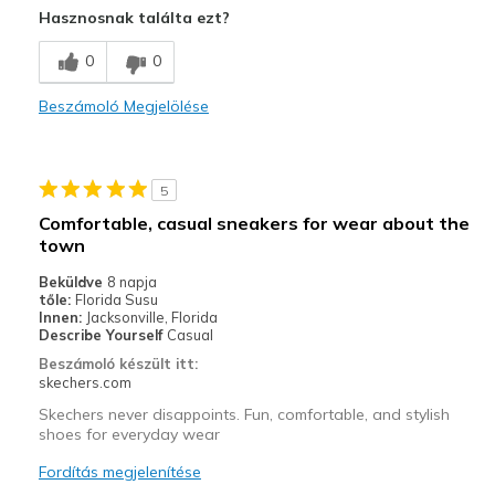
Hasznosnak találta ezt?
Comfortable
0
0
Durable
Beszámoló Megjelölése
Legjobb használat
Casual Wear
5
Daily walks
Comfortable, casual sneakers for wear about the
town
Travel
Beküldve
8 napja
Width
Feels true to width
tőle:
Florida Susu
Innen:
Jacksonville, Florida
Sizing
Feels true to size
Describe Yourself
Casual
View On Shoes
Shoes are for Wearing
Beszámoló készült itt:
skechers.com
Skechers never disappoints. Fun, comfortable, and stylish
shoes for everyday wear
Fordítás megjelenítése