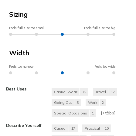
Sizing
Feels full size too small
Feels full size too big
Width
Feels too narrow
Feels too wide
Best Uses
Casual Wear
35
Travel
12
Going Out
5
Work
2
[+
több
]
Special Occasions
1
Describe Yourself
Casual
17
Practical
10