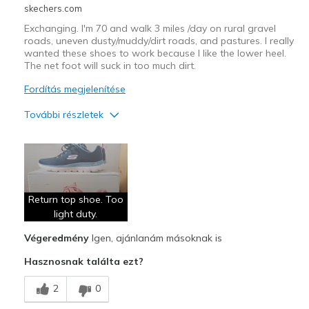
skechers.com
Exchanging. I'm 70 and walk 3 miles /day on rural gravel
roads, uneven dusty/muddy/dirt roads, and pastures. I really
wanted these shoes to work because I like the lower heel.
The net foot will suck in too much dirt.
Fordítás megjelenítése
További részletek
Profi
Attractive Design
Breathe Well
Return top shoe. Too
Comfortable
light duty.
Végeredmény
Igen, ajánlanám másoknak is
Lower heel drop
Hasznosnak találta ezt?
Kontra
2
0
Not rugged enough