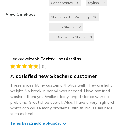
Conservative
5
Stylish
4
View On Shoes
Shoes are for Wearing
26
I'm Into Shoes
7
I'm Really Into Shoes
3
Legkedveltebb Pozitív Hozzászólás
5
A satisfied new Skechers customer
These shoes fit my custom orthotics well. They are light
weight. No break in period was needed. Have not tried
washing them yet. Walked fairly long distance with no
problems. Great shoe overall. Also, I have a very high arch
which can cause many problems with fit. No issues here
such as heal
...
Teljes beszámoló elolvasása