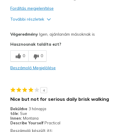
Fordítás megjelenítése
További részletek
Profi
Végeredmény
Igen, ajánlanám másoknak is
Comfortable
Hasznosnak találta ezt?
Durable
0
0
Legjobb használat
Beszámoló Megjelölése
Casual Wear
Going Out
4
Width
Feels true to width
Nice but not for serious daily brisk walking
Sizing
Feels true to size
Beküldve
3 hónapja
View On Shoes
Shoes are for Wearing
tőle:
Sue
Innen:
Montana
Describe Yourself
Practical
Beszámoló készült itt: