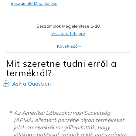
Beszámoló Megjelölése
Legjobb használat
Casual Wear
Normal daily activities
Beszámolók Megjelenítése
1-10
Vissza a tetejére
Travel
Következő
»
Width
Feels true to width
Sizing
Feels true to size
Mit szeretne tudni erről a
View On Shoes
Shoes are for Wearing
termékről?
Ask a Question
Az Amerikai Lábszakorvosi Szövetség
(APMA) elismerő pecsétje olyan termékeket
jelöl, amelyekről megállapították, hogy
jótékony hatással vannak a láb egészségére.