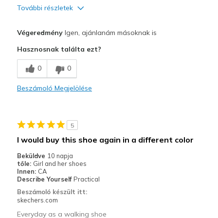
További részletek
Profi
Végeredmény
Igen, ajánlanám másoknak is
Attractive Design
Hasznosnak találta ezt?
Breathe Well
0
0
Comfortable
Beszámoló Megjelölése
Durable
Stylish
5
Legjobb használat
I would buy this shoe again in a different color
Casual Wear
Beküldve
10 napja
tőle:
Girl and her shoes
Width
Feels true to width
Innen:
CA
Describe Yourself
Practical
Sizing
Feels true to size
Beszámoló készült itt:
View On Shoes
Shoes are for Wearing
skechers.com
Everyday as a walking shoe