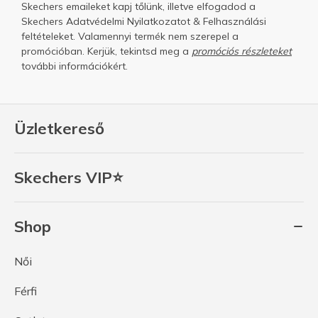
Skechers emaileket kapj tőlünk, illetve elfogadod a
Skechers
Adatvédelmi Nyilatkozatot
&
Felhasználási
feltételeket.
Valamennyi termék nem szerepel a
promócióban. Kerjük, tekintsd meg a
promóciós részleteket
további információkért.
Üzletkereső
Skechers VIP⭐
Shop
Női
Férfi