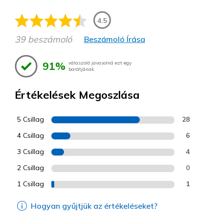
4.5
39 beszámoló
Beszámoló Írása
91%
válaszoló javasolná ezt egy
barátjának
Értékelések Megoszlása
5 Csillag
28
4 Csillag
6
3 Csillag
4
2 Csillag
0
1 Csillag
1
Hogyan gyűjtjük az értékeléseket?