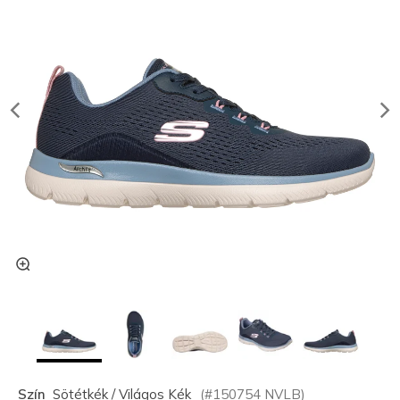
Szín
Sötétkék / Világos Kék
(#
150754
NVLB
)