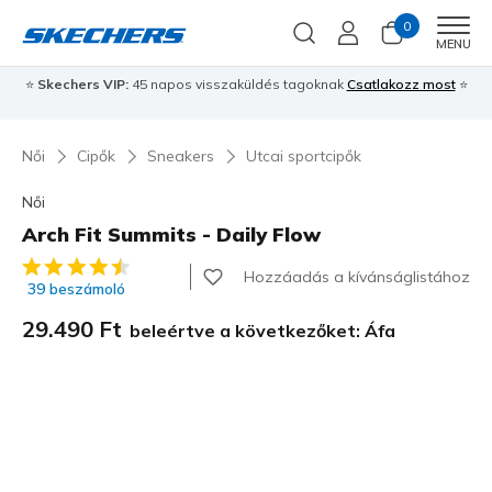
0
Men
MENU
⭐
Skechers VIP:
45 napos visszaküldés tagoknak
Csatlakozz most
⭐
Női
Cipők
Sneakers
Utcai sportcipők
Női
Arch Fit Summits - Daily Flow
3,2 az 5-ből ügyfélértékelés
Hozzáadás a kívánságlistához
39 beszámoló
29.490 Ft
beleértve a következőket: Áfa