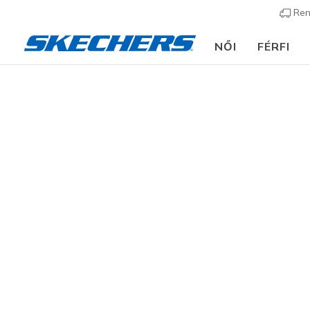
Ren
NŐI
FÉRFI
Női
Cipők
Sneakers
Utcai sportcipők