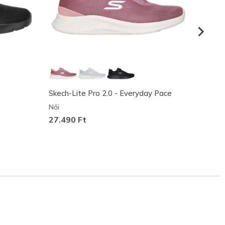
Skech-Lite Pro 2.0 - Everyday Pace
I-Coni
Női
Női
27.490 Ft
23.49