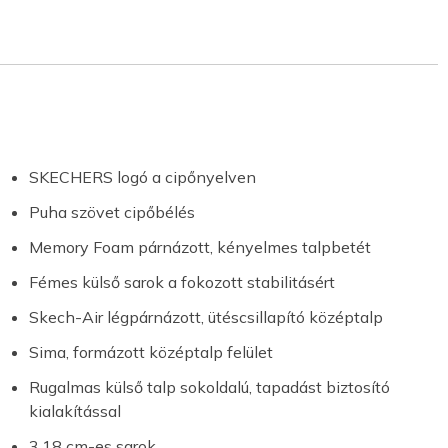
SKECHERS logó a cipőnyelven
Puha szövet cipőbélés
Memory Foam párnázott, kényelmes talpbetét
Fémes külső sarok a fokozott stabilitásért
Skech-Air légpárnázott, ütéscsillapító középtalp
Sima, formázott középtalp felület
Rugalmas külső talp sokoldalú, tapadást biztosító
kialakítással
3,18 cm-es sarok