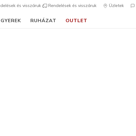
delések és visszáruk
Rendelések és visszáruk
Üzletek
GYEREK
RUHÁZAT
OUTLET
🎒 Útmutató az iskolakezdéshez:
VÁSÁROLJ MOST
Női
Skech-Air
N
3,7 az 5-ből ügy
27.490 
Szín
Sötétkék
(