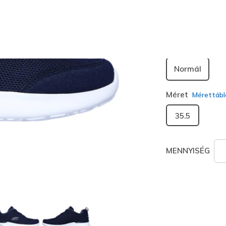
kiválaszt
Szélesség
Normál
Méret
Mérettábl
35.5
MENNYISÉG