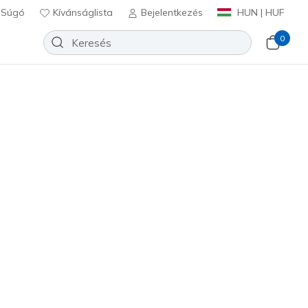
Súgó
Kívánságlista
Bejelentkezés
HUN | HUF
0
 Dynamight - Fast
Hozzáadás a kívánságlistához
incs Hozzászólás
félértékelés
Ft
beleértve a következőket: Áfa
#
12947
NVY
)