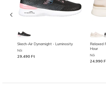
Skech-Air Dynamight - Luminosity
Relaxed F
Hour
Női
Női
29.490 Ft
24.990 F