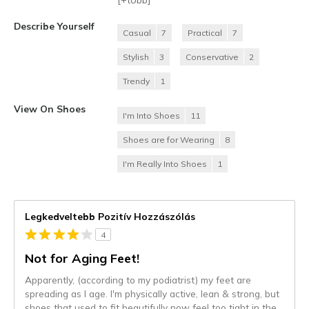
Describe Yourself
Casual
7
Practical
7
Stylish
3
Conservative
2
Trendy
1
View On Shoes
I'm Into Shoes
11
Shoes are for Wearing
8
I'm Really Into Shoes
1
Legkedveltebb Pozitív Hozzászólás
4
Not for Aging Feet!
Apparently, (according to my podiatrist) my feet are
spreading as I age. I'm physically active, lean & strong, but
shoes that used to fit beautifully now feel too tight in the