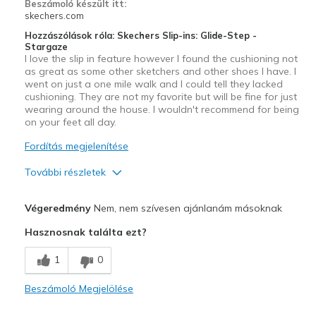
Beszámoló készült itt:
skechers.com
Hozzászólások róla: Skechers Slip-ins: Glide-Step -
Stargaze
I love the slip in feature however I found the cushioning not
as great as some other sketchers and other shoes I have. I
went on just a one mile walk and I could tell they lacked
cushioning. They are not my favorite but will be fine for just
wearing around the house. I wouldn't recommend for being
on your feet all day.
Fordítás megjelenítése
További részletek
Profi
Végeredmény
Nem, nem szívesen ajánlanám másoknak
Slip in
Hasznosnak találta ezt?
Kontra
1
0
Poor Cushioning
Beszámoló Megjelölése
Legjobb használat