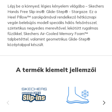
Lépj be a könnyed, légies kényelem világába – Skechers
Hands Free Slip-ins®: Glide-Step® - Stargaze. Ez a
Heel Pillow™ sarokpárnával rendelkező hétköznapi
vegán belebújós modell speciális hálós felsőrésszel,
szintetikus negyedes merevítővel, lekötött rugalmas
fűzőkkel, Skechers Air-Cooled Memory Foam™
talpbetéttel, valamint geometrikus Glide-Step®
középtalppal készült.
A termék kiemelt jellemzői