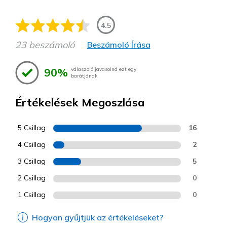
4.5
23 beszámoló
Beszámoló Írása
90%
válaszoló javasolná ezt egy
barátjának
Értékelések Megoszlása
5 Csillag
16
4 Csillag
2
3 Csillag
5
2 Csillag
0
1 Csillag
0
Hogyan gyűjtjük az értékeléseket?