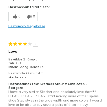
Attractive Design
Hasznosnak találta ezt?
Breathe Well
0
0
Comfortable
Beszámoló Megjelölése
Durable
Stylish
4
light weight-easily fit in a travel shoe bag
Love
Kontra
Beküldve
2 hónapja
tőle:
GD
NO CONS AT ALL
Innen:
Spring Branch TX
Beszámoló készült itt:
Legjobb használat
skechers.com
Casual Wear
Hozzászólások róla: Skechers Slip-ins: Glide-Step -
Stargaze
I have a very similar Skecher and absolutely love them!!!!!
Cute, versatile work shoes
PLEASE PLEASE PLEASE start making more of the Slip-Ins
Glide Step styles in the wide width and more colors. I would
Travel
love to be able to buy several pairs of them in navy.