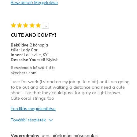
Beszámoló Megjelölése
Travel
Width
Feels true to width
5
Sizing
Feels full size too small
CUTE AND COMFY!
View On Shoes
Shoes are for Wearing
Beküldve
2 hónapja
tőle:
Lady Car
Innen:
Louisville, KY
Describe Yourself
Stylish
Beszámoló készült itt:
skechers.com
I use for work (I stand on my job quite a bit) or if i am going
to be out and about walking a distance and need a cute
shoe. I like that they could pass for gray or light brown.
Cute coral strings too
Fordítás megjelenítése
További részletek
Profi
Végeredmény
Igen, ajánlanám másoknak is