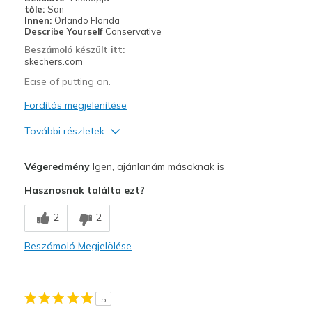
View On Shoes
Shoes are for Wearing
tőle:
San
Innen:
Orlando Florida
Describe Yourself
Conservative
Beszámoló készült itt:
skechers.com
Ease of putting on.
Fordítás megjelenítése
További részletek
Profi
Végeredmény
Igen, ajánlanám másoknak is
Attractive Design
Hasznosnak találta ezt?
Breathe Well
2
2
Comfortable
Beszámoló Megjelölése
Stylish
Legjobb használat
5
Casual Wear