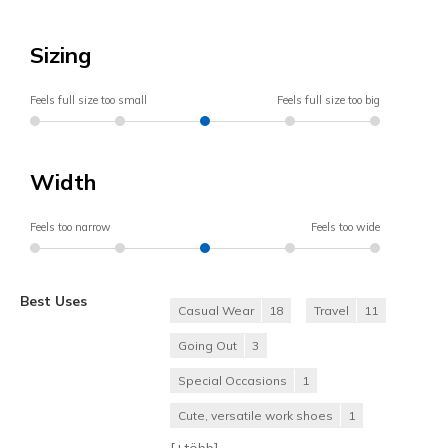
Sizing
Feels full size too small
Feels full size too big
Width
Feels too narrow
Feels too wide
Best Uses
Casual Wear
18
Travel
11
Going Out
3
Special Occasions
1
Cute, versatile work shoes
1
[+
több
]