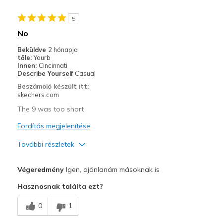
Casual Wear
5
Width
Feels true to width
No
Sizing
Feels true to size
Beküldve
2 hónapja
View On Shoes
I'm Into Shoes
tőle:
Yourb
Innen:
Cincinnati
Describe Yourself
Casual
Beszámoló készült itt:
skechers.com
The 9 was too short
Fordítás megjelenítése
További részletek
Profi
Végeredmény
Igen, ajánlanám másoknak is
Breathe Well
Hasznosnak találta ezt?
Legjobb használat
0
1
Casual Wear