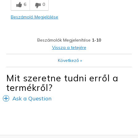
6
0
Comfortable
Beszámoló Megjelölése
Durable
Stylish
Beszámolók Megjelenítése
1-10
Legjobb használat
Vissza a tetejére
Casual Wear
Következő
»
Travel
Mit szeretne tudni erről a
Width
Feels true to width
termékről?
Sizing
Feels true to size
View On Shoes
I'm Into Shoes
Ask a Question