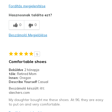
Width
Feels true to width
Fordítás megjelenítése
Sizing
Feels true to size
Hasznosnak találta ezt?
View On Shoes
I'm Into Shoes
0
0
Beszámoló Megjelölése
5
Comfortable shoes
Beküldve
2 hónapja
tőle:
Retired Mom
Innen:
Oregon
Describe Yourself
Casual
Beszámoló készült itt:
skechers.com
My daughter bought me these shoes. At 96, they are easy
to put on and very comfortable.