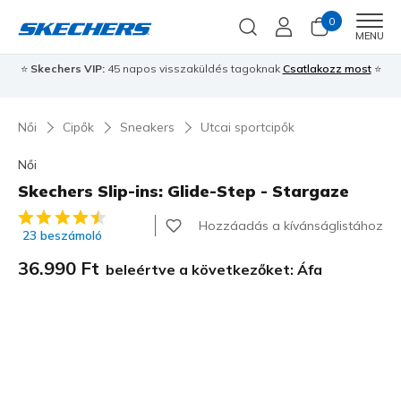
0
Men
MENU
⭐
Skechers VIP:
45 napos visszaküldés tagoknak
Csatlakozz most
⭐
Női
Cipők
Sneakers
Utcai sportcipők
Női
Skechers Slip-ins: Glide-Step - Stargaze
3,5 az 5-ből ügyfélértékelés
Hozzáadás a kívánságlistához
23 beszámoló
36.990 Ft
beleértve a következőket: Áfa