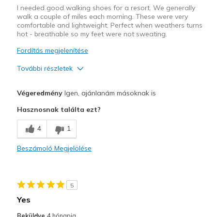
I needed good walking shoes for a resort. We generally
walk a couple of miles each morning. These were very
comfortable and lightweight. Perfect when weathers turns
hot - breathable so my feet were not sweating.
Fordítás megjelenítése
További részletek
Profi
Végeredmény
Igen, ajánlanám másoknak is
Attractive Design
Hasznosnak találta ezt?
Breathe Well
4
1
Comfortable
Beszámoló Megjelölése
Legjobb használat
Casual Wear
5
Width
Feels true to width
Yes
Sizing
Feels true to size
Beküldve
4 hónapja