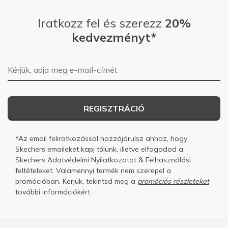
Iratkozz fel és szerezz
20%
kedvezményt*
E-mail-cím
REGISZTRÁCIÓ
*Az email feliratkozással hozzájárulsz ahhoz, hogy
Skechers emaileket kapj tőlünk, illetve elfogadod a
Skechers
Adatvédelmi Nyilatkozatot
&
Felhasználási
feltételeket.
Valamennyi termék nem szerepel a
promócióban. Kerjük, tekintsd meg a
promóciós részleteket
további információkért.