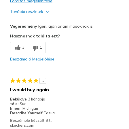
Fordítás megjelenítése
További részletek
Profi
Végeredmény
Igen, ajánlanám másoknak is
Comfortable
Hasznosnak találta ezt?
Legjobb használat
3
1
Casual Wear
Beszámoló Megjelölése
Width
Feels true to width
Sizing
Feels true to size
View On Shoes
Shoes are for Wearing
5
I would buy again
Beküldve
3 hónapja
tőle:
Sue
Innen:
Michigan
Describe Yourself
Casual
Beszámoló készült itt:
skechers.com