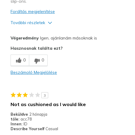
slip-ons.
Fordítás megjelenítése
További részletek
Profi
Végeredmény
Igen, ajánlanám másoknak is
Attractive Design
Hasznosnak találta ezt?
Comfortable
0
0
Stylish
Beszámoló Megjelölése
Legjobb használat
Casual Wear
3
Travel
Not as cushioned as I would like
Width
Feels true to width
Beküldve
2 hónapja
tőle:
acc78
Sizing
Feels true to size
Innen:
ID
View On Shoes
I'm Into Shoes
Describe Yourself
Casual