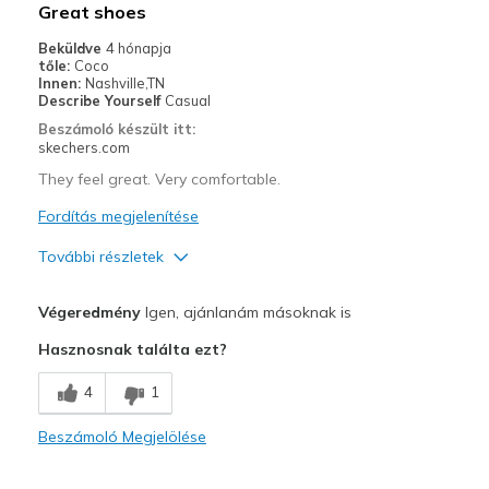
Great shoes
Going Out
Beküldve
4 hónapja
tőle:
Coco
Width
Feels true to width
Innen:
Nashville,TN
Describe Yourself
Casual
Sizing
Feels true to size
Beszámoló készült itt:
View On Shoes
Shoes are for Wearing
skechers.com
They feel great. Very comfortable.
Fordítás megjelenítése
További részletek
Profi
Végeredmény
Igen, ajánlanám másoknak is
Attractive Design
Hasznosnak találta ezt?
Comfortable
4
1
Stylish
Beszámoló Megjelölése
Legjobb használat