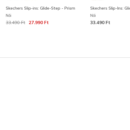
Skechers Slip-ins: Glide-Step - Prism
Skechers Slip-Ins: Gl
Női
Női
Az ár a következőhöz képest csökkent:
címzett:
33.490 Ft
27.990 Ft
33.490 Ft