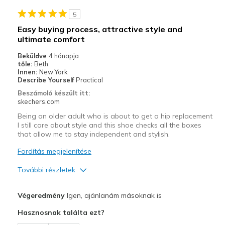
Casual Wear
5
Going Out
Easy buying process, attractive style and
ultimate comfort
Travel
Beküldve
4 hónapja
Width
Feels true to width
tőle:
Beth
Innen:
New York
Sizing
Feels true to size
Describe Yourself
Practical
View On Shoes
Shoes are for Wearing
Beszámoló készült itt:
skechers.com
Being an older adult who is about to get a hip replacement
I still care about style and this shoe checks all the boxes
that allow me to stay independent and stylish.
Fordítás megjelenítése
További részletek
Profi
Végeredmény
Igen, ajánlanám másoknak is
Attractive Design
Hasznosnak találta ezt?
Breathe Well