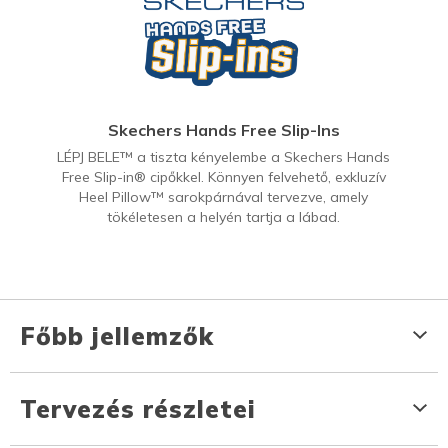
Skechers Hands Free Slip-Ins
LÉPJ BELE™ a tiszta kényelembe a Skechers Hands
Free Slip-in® cipőkkel. Könnyen felvehető, exkluzív
Heel Pillow™ sarokpárnával tervezve, amely
tökéletesen a helyén tartja a lábad.
Főbb jellemzők
Tervezés részletei