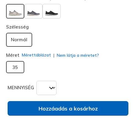
kiválasztva
Szélesség
Normál
Méret
Mérettáblázat
Nem látja a méretet?
35
MENNYISÉG
Hozzáadás a kosárhoz