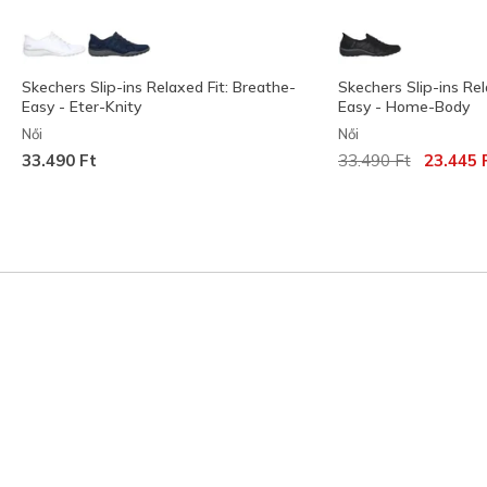
Skechers Slip-ins Relaxed Fit: Breathe-
Skechers Slip-ins Rel
Easy - Eter-Knity
Easy - Home-Body
Női
Női
Az ár a következőh
címzett:
33.490 Ft
33.490 Ft
23.445 