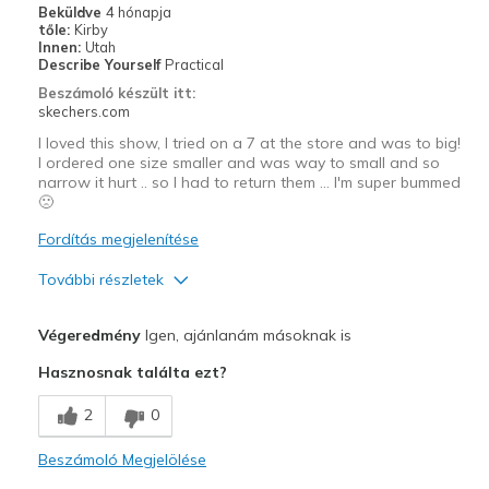
Beküldve
4 hónapja
tőle:
Kirby
Innen:
Utah
Describe Yourself
Practical
Beszámoló készült itt:
skechers.com
I loved this show, I tried on a 7 at the store and was to big!
I ordered one size smaller and was way to small and so
narrow it hurt .. so I had to return them … I'm super bummed
🙁
Fordítás megjelenítése
További részletek
Profi
Végeredmény
Igen, ajánlanám másoknak is
Attractive Design
Hasznosnak találta ezt?
Comfortable
2
0
Stylish
Beszámoló Megjelölése
Legjobb használat