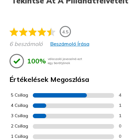
Tekintse Át A Pillanatfelvételt
4.5
6 beszámoló
Beszámoló Írása
100%
válaszoló javasolná ezt
egy barátjának
Értékelések Megoszlása
5 Csillag
4
4 Csillag
1
3 Csillag
1
2 Csillag
0
1 Csillag
0