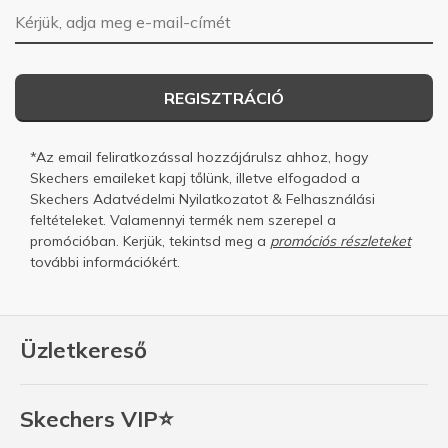
E-mail-cím
REGISZTRÁCIÓ
*Az email feliratkozással hozzájárulsz ahhoz, hogy
Skechers emaileket kapj tőlünk, illetve elfogadod a
Skechers
Adatvédelmi Nyilatkozatot
&
Felhasználási
feltételeket.
Valamennyi termék nem szerepel a
promócióban. Kerjük, tekintsd meg a
promóciós részleteket
további információkért.
Üzletkereső
Skechers VIP⭐