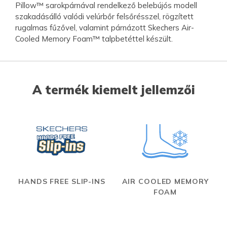
Pillow™ sarokpárnával rendelkező belebújós modell
szakadásálló valódi velúrbőr felsőrésszel, rögzített
rugalmas fűzővel, valamint párnázott Skechers Air-
Cooled Memory Foam™ talpbetéttel készült.
A termék kiemelt jellemzői
HANDS FREE SLIP-INS
AIR COOLED MEMORY
FOAM