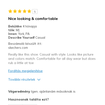
Casual Wear
5
Width
Feels too narrow
Nice looking & comfortable
Sizing
Feels full size too small
Beküldve
4 hónapja
View On Shoes
Shoes are for Wearing
tőle:
MJ
Innen:
York, PA
Describe Yourself
Casual
Beszámoló készült itt:
skechers.com
Really like this shoe. Casual with style. Looks like picture
and colors match. Comfortable for all day wear but does
rub a little at toe
Fordítás megjelenítése
További részletek
Profi
Végeredmény
Igen, ajánlanám másoknak is
Attractive Design
Hasznosnak találta ezt?
Comfortable