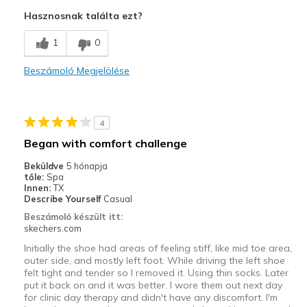
Attractive Design
Hasznosnak találta ezt?
Comfortable
1
0
Stylish
Beszámoló Megjelölése
Kontra
Left shoe squeaks lol
4
Legjobb használat
Began with comfort challenge
Casual Wear
Beküldve
5 hónapja
tőle:
Spa
Going Out
Innen:
TX
Describe Yourself
Casual
Travel
Beszámoló készült itt:
skechers.com
Width
Feels true to width
Initially the shoe had areas of feeling stiff, like mid toe area,
Sizing
Feels true to size
outer side, and mostly left foot. While driving the left shoe
View On Shoes
I'm Into Shoes
felt tight and tender so I removed it. Using thin socks. Later
put it back on and it was better. I wore them out next day
for clinic day therapy and didn't have any discomfort. I'm