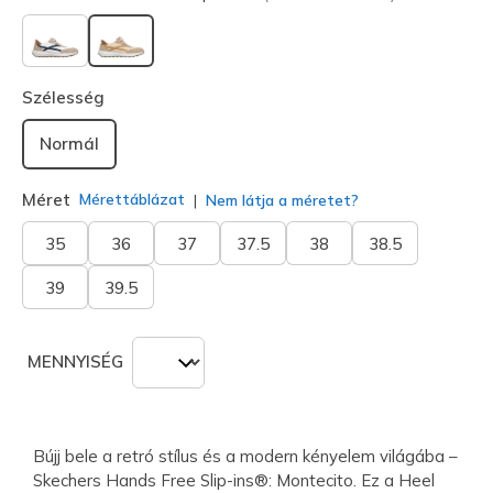
kiválasztva
Szélesség
Normál
Méret
Mérettáblázat
Nem látja a méretet?
35
36
37
37.5
38
38.5
39
39.5
MENNYISÉG
Bújj bele a retró stílus és a modern kényelem világába –
Skechers Hands Free Slip-ins®: Montecito. Ez a Heel