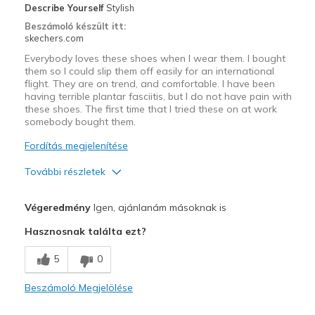
Describe Yourself
Stylish
Width
Feels true to width
Beszámoló készült itt:
skechers.com
Sizing
Feels true to size
View On Shoes
I'm Really Into Shoes
Everybody loves these shoes when I wear them. I bought
them so I could slip them off easily for an international
flight. They are on trend, and comfortable. I have been
having terrible plantar fasciitis, but I do not have pain with
these shoes. The first time that I tried these on at work
somebody bought them.
Fordítás megjelenítése
További részletek
Profi
Végeredmény
Igen, ajánlanám másoknak is
Attractive Design
Hasznosnak találta ezt?
Breathe Well
5
0
Comfortable
Beszámoló Megjelölése
Durable