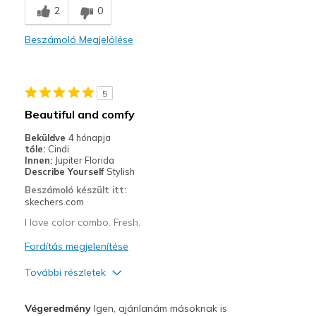
2
0
Durable
Beszámoló Megjelölése
Stylish
Kontra
5
A little tight at toes
Beautiful and comfy
Legjobb használat
Beküldve
4 hónapja
tőle:
Cindi
Casual Wear
Innen:
Jupiter Florida
Describe Yourself
Stylish
Width
Feels too narrow
Beszámoló készült itt:
Sizing
Feels true to size
skechers.com
View On Shoes
I'm Into Shoes
I love color combo. Fresh.
Fordítás megjelenítése
További részletek
Profi
Végeredmény
Igen, ajánlanám másoknak is