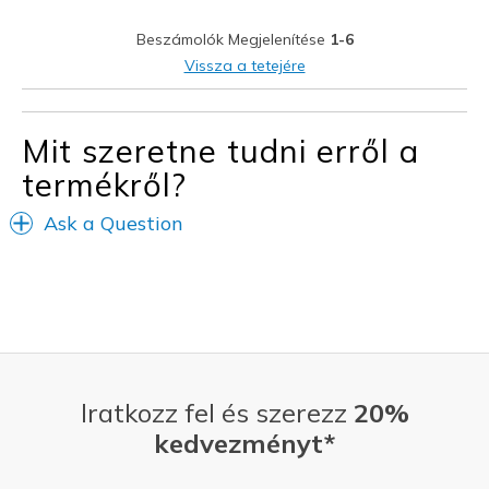
Stylish
Beszámolók Megjelenítése
1-6
Legjobb használat
Vissza a tetejére
Casual Wear
Travel
Mit szeretne tudni erről a
termékről?
Width
Feels true to width
Sizing
Feels true to size
Ask a Question
View On Shoes
I'm Into Shoes
Iratkozz fel és szerezz
20%
kedvezményt*