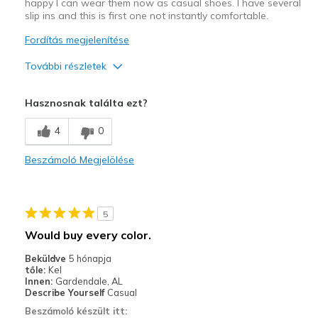
happy I can wear them now as casual shoes. I have several
slip ins and this is first one not instantly comfortable.
Fordítás megjelenítése
További részletek
Profi
Hasznosnak találta ezt?
Attractive Design
4
0
Breathe Well
Beszámoló Megjelölése
Comfortable
Stylish
5
Kontra
Would buy every color.
Need Break In
Beküldve
5 hónapja
tőle:
Kel
Legjobb használat
Innen:
Gardendale, AL
Describe Yourself
Casual
Casual Wear
Beszámoló készült itt: