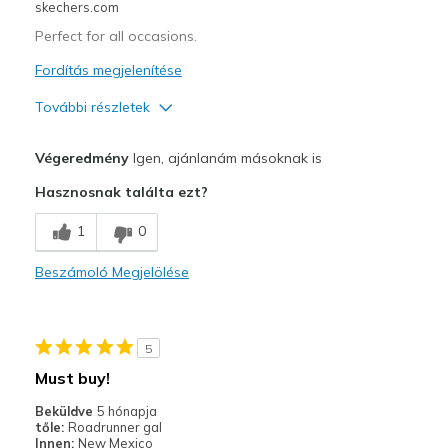
skechers.com
Width
Feels too narrow
Perfect for all occasions.
Sizing
Feels true to size
View On Shoes
Shoes are for Wearing
Fordítás megjelenítése
További részletek
Profi
Végeredmény
Igen, ajánlanám másoknak is
Attractive Design
Hasznosnak találta ezt?
Comfortable
1
0
Durable
Beszámoló Megjelölése
Stylish
Legjobb használat
5
Casual Wear
Must buy!
Going Out
Beküldve
5 hónapja
tőle:
Roadrunner gal
Travel
Innen:
New Mexico