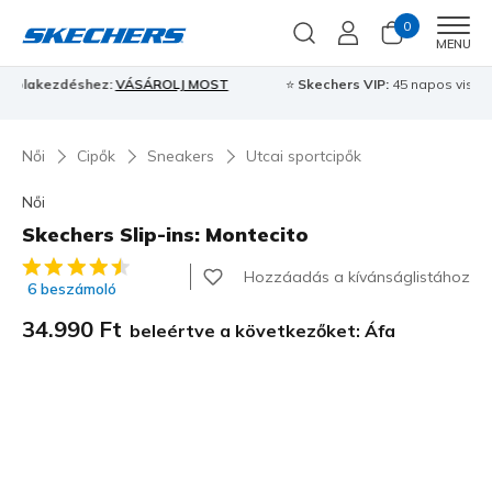
0
Men
MENU
⭐
Skechers VIP:
45 napos visszaküldés tagoknak
Csatlakozz most
⭐
Női
Cipők
Sneakers
Utcai sportcipők
Női
Skechers Slip-ins: Montecito
4,3 az 5-ből ügyfélértékelés
Hozzáadás a kívánságlistához
6 beszámoló
34.990 Ft
beleértve a következőket: Áfa