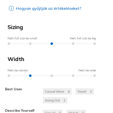
Hogyan gyűjtjük az értékeléseket?
Sizing
Feels full size too small
Feels full size too big
Width
Feels too narrow
Feels too wide
Best Uses
Casual Wear
6
Travel
3
Going Out
2
Describe Yourself
Casual
3
Stylish
2