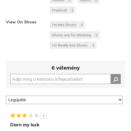
Practical
1
View On Shoes
I'm Into Shoes
3
Shoes are for Wearing
2
I'm Really Into Shoes
1
6 vélemény
3
Darn my luck