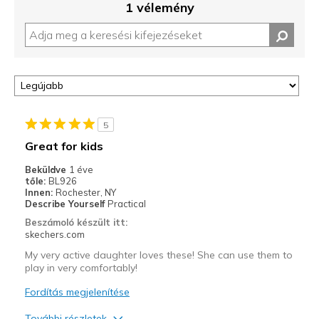
1 vélemény
5
Great for kids
Beküldve
1 éve
tőle:
BL926
Innen:
Rochester, NY
Describe Yourself
Practical
Beszámoló készült itt:
skechers.com
My very active daughter loves these! She can use them to
play in very comfortably!
Fordítás megjelenítése
További részletek