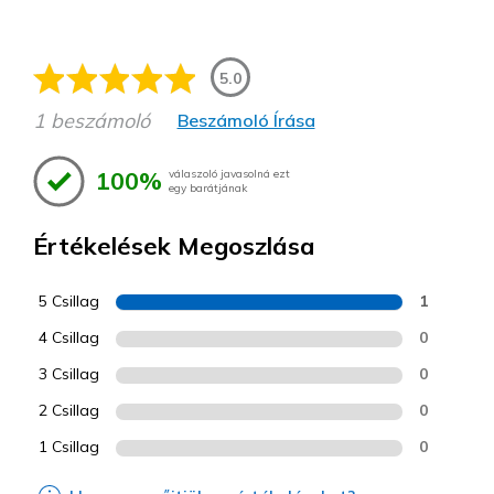
5.0
1 beszámoló
Beszámoló Írása
100%
válaszoló javasolná ezt
egy barátjának
Értékelések Megoszlása
5 Csillag
1
4 Csillag
0
3 Csillag
0
2 Csillag
0
1 Csillag
0