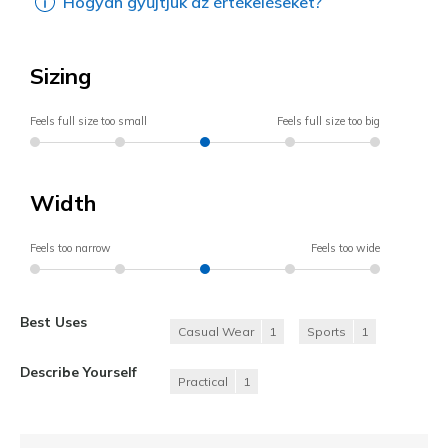
Hogyan gyűjtjük az értékeléseket?
Sizing
Feels full size too small
Feels full size too big
Width
Feels too narrow
Feels too wide
Best Uses
Casual Wear
1
Sports
1
Describe Yourself
Practical
1