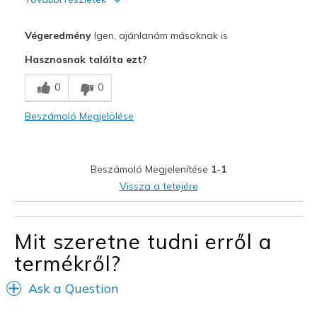
Profi
Végeredmény
Igen, ajánlanám másoknak is
Attractive Design
Hasznosnak találta ezt?
Comfortable
0
0
Durable
Beszámoló Megjelölése
Stylish
Legjobb használat
Beszámoló Megjelenítése
1-1
Casual Wear
Vissza a tetejére
Sports
Mit szeretne tudni erről a
Width
Feels true to width
Sizing
Feels true to size
termékről?
Ask a Question