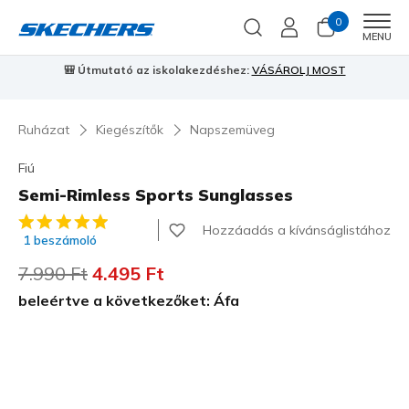
0
Men
MENU
🎒 Útmutató az iskolakezdéshez:
VÁSÁROLJ MOST
⭐
S
Ruházat
Kiegészítők
Napszemüveg
Fiú
Semi-Rimless Sports Sunglasses
5 az 5-ből ügyfélértékelés
Hozzáadás a kívánságlistához
1 beszámoló
Az ár a következőhöz képest csökkent:
7.990 Ft
címzett:
4.495 Ft
beleértve a következőket: Áfa