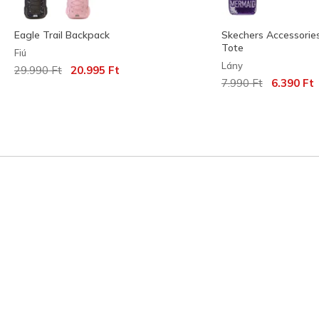
Eagle Trail Backpack
Skechers Accessories
Tote
Fiú
Lány
Az ár a következőhöz képest csökkent:
címzett:
29.990 Ft
20.995 Ft
Az ár a következőh
címzett:
7.990 Ft
6.390 Ft