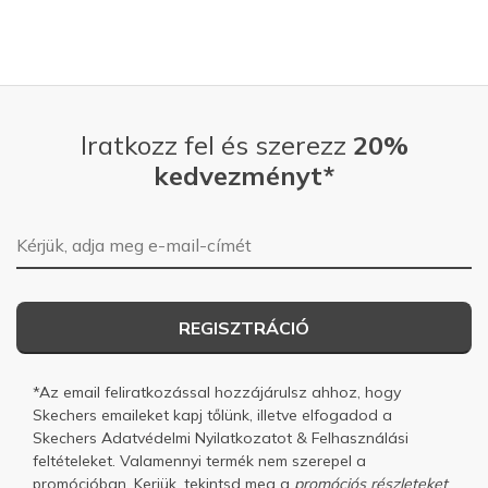
Iratkozz fel és szerezz
20%
kedvezményt*
E-mail-cím
REGISZTRÁCIÓ
*Az email feliratkozással hozzájárulsz ahhoz, hogy
Skechers emaileket kapj tőlünk, illetve elfogadod a
Skechers
Adatvédelmi Nyilatkozatot
&
Felhasználási
feltételeket.
Valamennyi termék nem szerepel a
promócióban. Kerjük, tekintsd meg a
promóciós részleteket