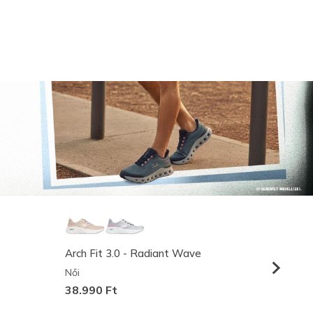
Arch Fit 3.0 - Radiant Wave
Relaxed
Női
Férfi
38.990 Ft
36.990