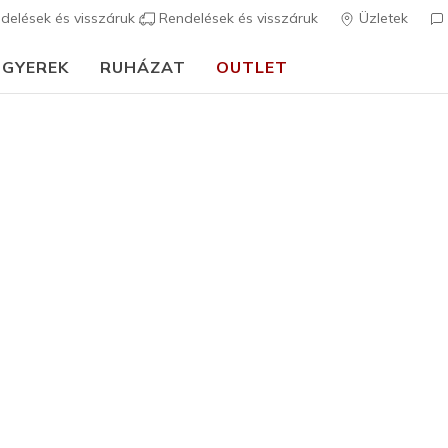
delések és visszáruk
Rendelések és visszáruk
Üzletek
GYEREK
RUHÁZAT
OUTLET
🎒 Útmutató az iskolakezdéshez:
VÁSÁROLJ MOST
rch Fit
Szandálok
Vászonc