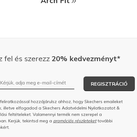
Arch Fit
z fel és szerezz
20% kedvezményt*
E-mail-cím
REGISZTRÁCIÓ
 feliratkozással hozzájárulsz ahhoz, hogy Skechers emaileket
k, illetve elfogadod a Skechers
Adatvédelmi Nyilatkozatot
&
ási feltételeket.
Valamennyi termék nem szerepel a
an. Kerjük, tekintsd meg a
promóciós részleteket
további
kért.