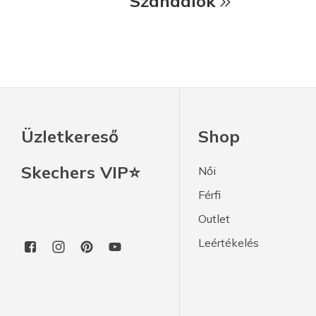
Szandálok
Üzletkereső
Shop
Skechers VIP⭐
Női
Férfi
Outlet
Leértékelés