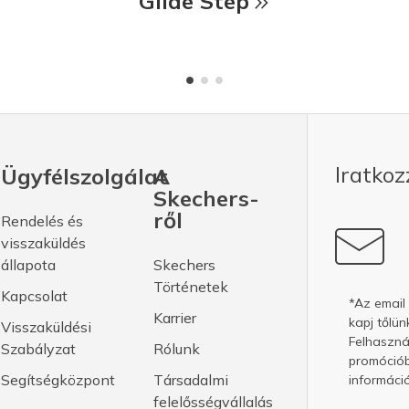
Glide Step
Iratkoz
Ügyfélszolgálat
A
Skechers-
ről
Rendelés és
visszaküldés
állapota
Skechers
Történetek
Kapcsolat
*Az email
Karrier
kapj tőlün
Visszaküldési
Felhasznál
Szabályzat
Rólunk
promóciób
Segítségközpont
Társadalmi
információ
felelősségvállalás