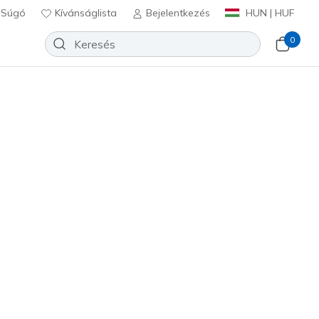
Súgó
Kívánságlista
Bejelentkezés
HUN | HUF
0
ipők
Sport