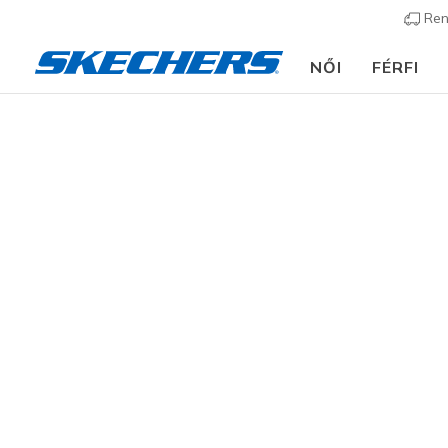
Ren
NŐI
FÉRFI
Slip-ins
A