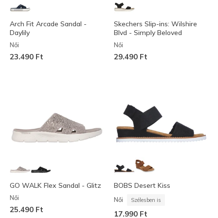
Arch Fit Arcade Sandal -
Skechers Slip-ins: Wilshire
Daylily
Blvd - Simply Beloved
Női
Női
23.490 Ft
29.490 Ft
GO WALK Flex Sandal - Glitz
BOBS Desert Kiss
Női
Női
Szélesben is
25.490 Ft
17.990 Ft