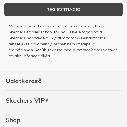
REGISZTRÁCIÓ
*Az email feliratkozással hozzájárulsz ahhoz, hogy
Skechers emaileket kapj tőlünk, illetve elfogadod a
Skechers
Adatvédelmi Nyilatkozatot
&
Felhasználási
feltételeket.
Valamennyi termék nem szerepel a
promócióban. Kerjük, tekintsd meg a
promóciós részleteket
további információkért.
Üzletkereső
Skechers VIP⭐
Shop