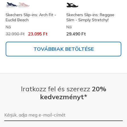
Skechers Slip-ins: Arch Fit -
Skechers Slip-ins: Reggae
Euclid Beach
Slim - Simply Stretchy!
Női
Női
Az ár a következőhöz képest csökkent:
címzett:
32.990 Ft
23.095 Ft
29.490 Ft
TOVÁBBIAK BETÖLTÉSE
Iratkozz fel és szerezz
20%
kedvezményt*
E-mail-cím