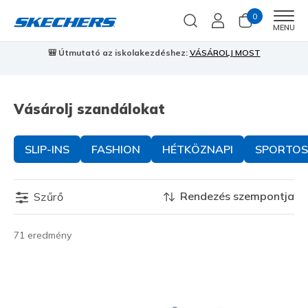
0
Men
MENU
🎒 Útmutató az iskolakezdéshez:
VÁSÁROLJ MOST
⭐
S
Vásárolj szandálokat
SLIP-INS
FASHION
HÉTKÖZNAPI
SPORTOS
Rendezés szempontja
Szűrő
71 eredmény