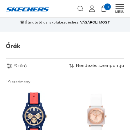
0
Men
MENU
🎒 Útmutató az iskolakezdéshez:
VÁSÁROLJ MOST
⭐
S
Órák
Rendezés szempontja
Szűrő
19 eredmény