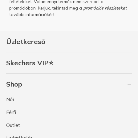
feltételeket.
Valamennyi termék nem szerepel a
promócióban. Kerjük, tekintsd meg a
promóciós részleteket
további információkért.
Üzletkereső
Skechers VIP⭐
Shop
Női
Férfi
Outlet