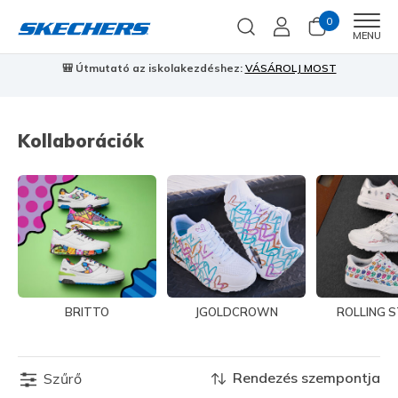
0
Men
MENU
🎒 Útmutató az iskolakezdéshez:
VÁSÁROLJ MOST
⭐
S
Kollaborációk
BRITTO
JGOLDCROWN
ROLLING 
Rendezés szempontja
Szűrő