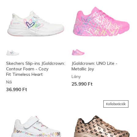
Skechers Slip-ins JGoldcrown:
JGoldcrown: UNO Lite -
Contour Foam - Cozy
Metallic Joy
Fit Timeless Heart
Lány
Női
25.990 Ft
36.990 Ft
Kollaborációk