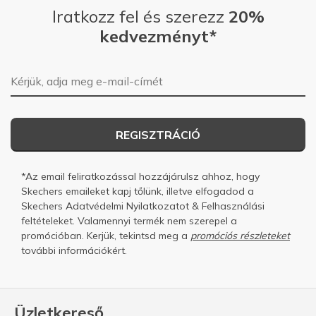
Iratkozz fel és szerezz
20%
kedvezményt*
E-mail-cím
REGISZTRÁCIÓ
*Az email feliratkozással hozzájárulsz ahhoz, hogy
Skechers emaileket kapj tőlünk, illetve elfogadod a
Skechers
Adatvédelmi Nyilatkozatot
&
Felhasználási
feltételeket.
Valamennyi termék nem szerepel a
promócióban. Kerjük, tekintsd meg a
promóciós részleteket
további információkért.
Üzletkereső