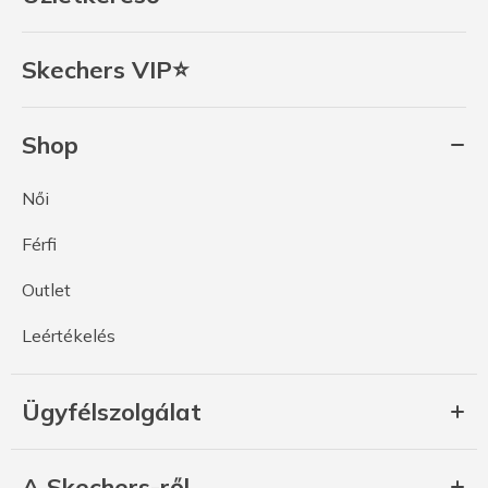
Skechers VIP⭐
Shop
Női
Férfi
Outlet
Leértékelés
Ügyfélszolgálat
A Skechers-ről