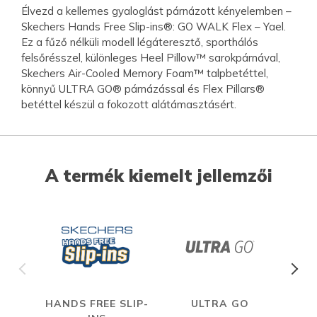
Élvezd a kellemes gyaloglást párnázott kényelemben –
Skechers Hands Free Slip-ins®: GO WALK Flex – Yael.
Ez a fűző nélküli modell légáteresztő, sporthálós
felsőrésszel, különleges Heel Pillow™ sarokpárnával,
Skechers Air-Cooled Memory Foam™ talpbetéttel,
könnyű ULTRA GO® párnázással és Flex Pillars®
betéttel készül a fokozott alátámasztásért.
A termék kiemelt jellemzői
HANDS FREE SLIP-
ULTRA GO
A