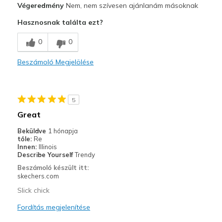
Végeredmény
Nem, nem szívesen ajánlanám másoknak
Comfortable
Hasznosnak találta ezt?
Width
Feels true to width
0
0
Sizing
Feels half size too small
View On Shoes
I'm Into Shoes
Beszámoló Megjelölése
5
Great
Beküldve
1 hónapja
tőle:
Re
Innen:
Illinois
Describe Yourself
Trendy
Beszámoló készült itt:
skechers.com
Slick chick
Fordítás megjelenítése