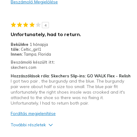
Beszámoló Megjelölése
Durable
Stylish
4
Kontra
Unfortunately, had to return.
Need Break In
Beküldve
1 hónapja
tőle:
Celtic_girl1
Legjobb használat
Innen:
Tampa, Florida
Beszámoló készült itt:
Casual Wear
skechers.com
Travel
Hozzászólások róla: Skechers Slip-ins: GO WALK Flex - Relish
I got two pair , the burgundy and the blue. The burgundy
pair were about half a size too small. The blue pair fit
Width
Feels true to width
unfortunately the right shoes insole was crooked and it's
Sizing
Feels true to size
attached to the shoe so there was no fixing it.
View On Shoes
Unfortunately, I had to return both pair.
I'm Really Into Shoes
Fordítás megjelenítése
További részletek
Profi