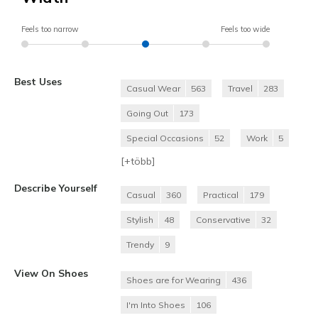
Feels too narrow
Feels too wide
Best Uses
Casual Wear
563
Travel
283
Going Out
173
Special Occasions
52
Work
5
[+
több
]
Describe Yourself
Casual
360
Practical
179
Stylish
48
Conservative
32
Trendy
9
View On Shoes
Shoes are for Wearing
436
I'm Into Shoes
106