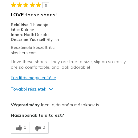
5
LOVE these shoes!
Beküldve
1 hónapja
tőle:
Katrine
Innen:
North Dakota
Describe Yourself
Stylish
Beszámoló készült itt:
skechers.com
I love these shoes - they are true to size, slip on so easily,
are so comfortable, and look adorable!
Fordítás megjelenítése
További részletek
Profi
Végeredmény
Igen, ajánlanám másoknak is
Attractive Design
Hasznosnak találta ezt?
Breathe Well
0
0
Comfortable