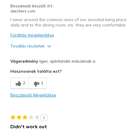
Width
Feels true to width
Beszámoló készült itt:
skechers.com
Sizing
Feels true to size
View On Shoes
Shoes are for Wearing
I wear around the common area of our assisted living place
daily and to the dining room, etc. they are very comfortable.
Fordítás megjelenítése
További részletek
Profi
Végeredmény
Igen, ajánlanám másoknak is
Attractive Design
Hasznosnak találta ezt?
Comfortable
2
1
Durable
Beszámoló Megjelölése
Legjobb használat
Casual Wear
3
Width
Feels true to width
Didn't work out
Sizing
Feels true to size