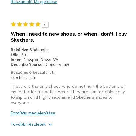
Beszámoló Megjelölése
Kontra
Nothing I love them
5
Legjobb használat
When I need to new shoes, or when I don't, I buy
Casual Wear
Skechers.
Beküldve
3 hónapja
Width
Feels true to width
tőle:
Pat
Sizing
Innen:
Newport News, VA
Feels true to size
Describe Yourself
Conservative
View On Shoes
Shoes are for Wearing
Beszámoló készült itt:
skechers.com
These are the only shoes who do not hurt the bottoms of
my feet after a month's wear. They are comfortable, easy
to slip on and highly recommend Skechers shoes to
everyone.
Fordítás megjelenítése
További részletek
Profi