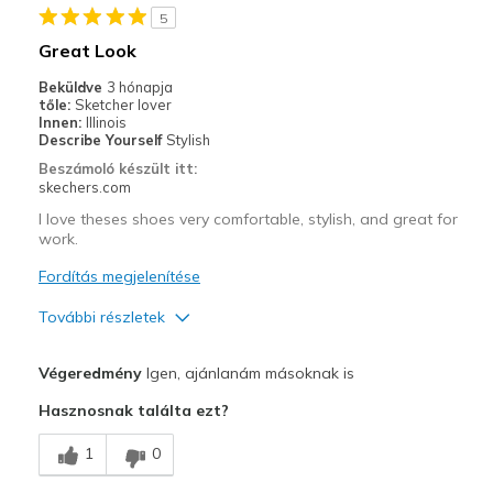
5
Great Look
Beküldve
3 hónapja
tőle:
Sketcher lover
Innen:
Illinois
Describe Yourself
Stylish
Beszámoló készült itt:
skechers.com
I love theses shoes very comfortable, stylish, and great for
work.
Fordítás megjelenítése
További részletek
Profi
Végeredmény
Igen, ajánlanám másoknak is
Attractive Design
Hasznosnak találta ezt?
Comfortable
1
0
Stylish