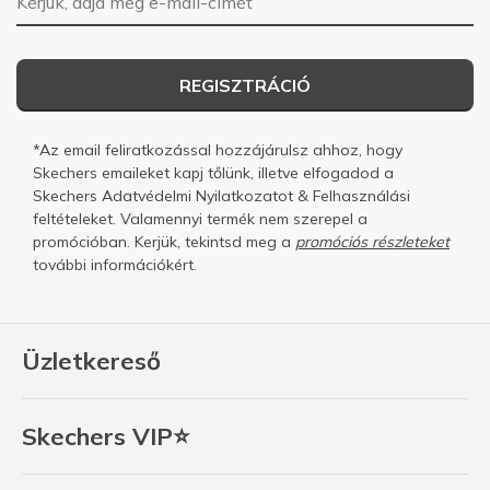
REGISZTRÁCIÓ
*Az email feliratkozással hozzájárulsz ahhoz, hogy
Skechers emaileket kapj tőlünk, illetve elfogadod a
Skechers
Adatvédelmi Nyilatkozatot
&
Felhasználási
feltételeket.
Valamennyi termék nem szerepel a
promócióban. Kerjük, tekintsd meg a
promóciós részleteket
további információkért.
Üzletkereső
Skechers VIP⭐