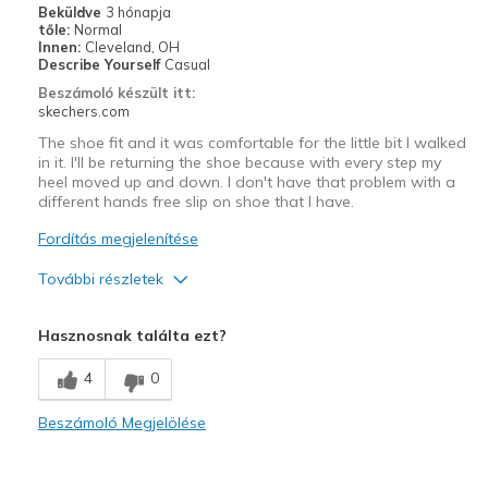
Beküldve
3 hónapja
View On Shoes
Shoes are for Wearing
tőle:
Normal
Innen:
Cleveland, OH
Describe Yourself
Casual
Beszámoló készült itt:
skechers.com
The shoe fit and it was comfortable for the little bit I walked
in it. I'll be returning the shoe because with every step my
heel moved up and down. I don't have that problem with a
different hands free slip on shoe that I have.
Fordítás megjelenítése
További részletek
Width
Feels true to width
Hasznosnak találta ezt?
Sizing
Feels true to size
View On Shoes
Shoes are for Wearing
4
0
Beszámoló Megjelölése