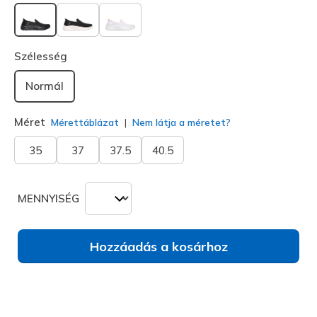
kiválasztva
Szélesség
Normál
Méret
Mérettáblázat
Nem látja a méretet?
35
37
37.5
40.5
MENNYISÉG
Hozzáadás a kosárhoz