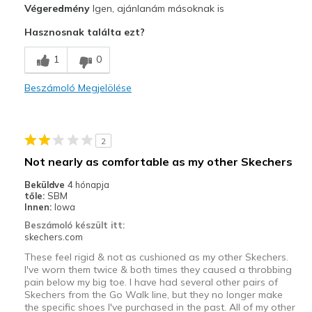
Végeredmény
Igen, ajánlanám másoknak is
Attractive Design
Hasznosnak találta ezt?
Comfortable
1
0
Stylish
Beszámoló Megjelölése
Legjobb használat
Casual Wear
2
Going Out
Not nearly as comfortable as my other Skechers
Special Occasions
Beküldve
4 hónapja
tőle:
SBM
Travel
Innen:
Iowa
Beszámoló készült itt:
Width
Feels true to width
skechers.com
Sizing
Feels true to size
These feel rigid & not as cushioned as my other Skechers.
View On Shoes
Shoes are for Wearing
I've worn them twice & both times they caused a throbbing
pain below my big toe. I have had several other pairs of
Skechers from the Go Walk line, but they no longer make
the specific shoes I've purchased in the past. All of my other