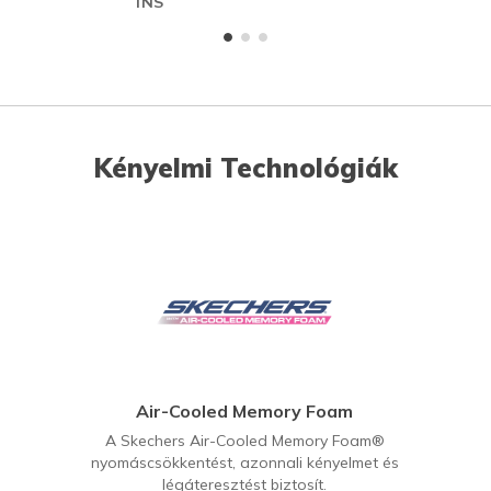
INS
ME
Kényelmi Technológiák
Air-Cooled Memory Foam
A Skechers Air-Cooled Memory Foam®
nyomáscsökkentést, azonnali kényelmet és
légáteresztést biztosít.