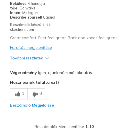
Beküldve
4 hónapja
tőle:
Go walks
Innen:
Michigan
Describe Yourself
Casual
Beszámoló készült itt:
skechers.com
Great comfort. Feet feel great. Back and knees feel great.
Fordítás megjelenítése
További részletek
Profi
Végeredmény
Igen, ajánlanám másoknak is
Breathe Well
Hasznosnak találta ezt?
Comfortable
1
0
Durable
Beszámoló Megjelölése
Legjobb használat
Casual Wear
Beszámolók Megjelenítése
1-10