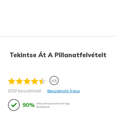
Tekintse Át A Pillanatfelvételt
4.5
659 beszámoló
Beszámoló Írása
90%
válaszoló javasolná ezt egy
barátjának