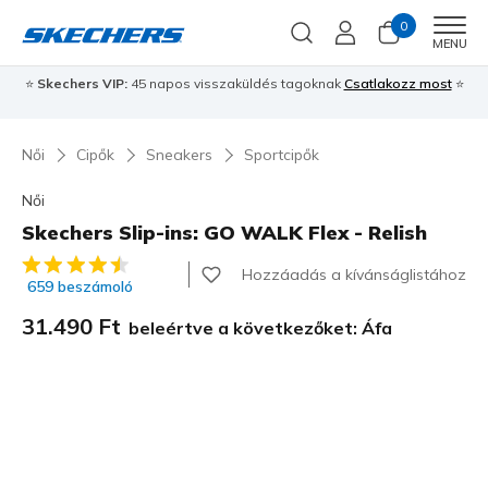
0
Men
MENU
⭐
Skechers VIP:
45 napos visszaküldés tagoknak
Csatlakozz most
⭐
Női
Cipők
Sneakers
Sportcipők
Női
Skechers Slip-ins: GO WALK Flex - Relish
4,4 az 5-ből ügyfélértékelés
Hozzáadás a kívánságlistához
659 beszámoló
31.490 Ft
beleértve a következőket: Áfa