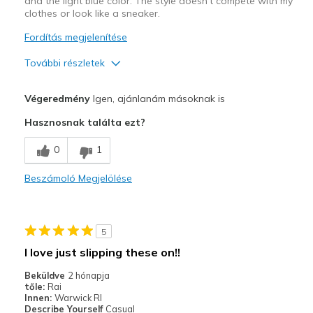
and the light blue color. The style doesn't compete with my
Width
Feels true to width
clothes or look like a sneaker.
Sizing
Feels true to size
Fordítás megjelenítése
View On Shoes
I'm Really Into Shoes
További részletek
Profi
Végeredmény
Igen, ajánlanám másoknak is
Attractive Design
Hasznosnak találta ezt?
Breathe Well
0
1
Comfortable
Beszámoló Megjelölése
Durable
Stylish
5
Legjobb használat
I love just slipping these on!!
Casual Wear
Beküldve
2 hónapja
tőle:
Rai
Travel
Innen:
Warwick RI
Describe Yourself
Casual