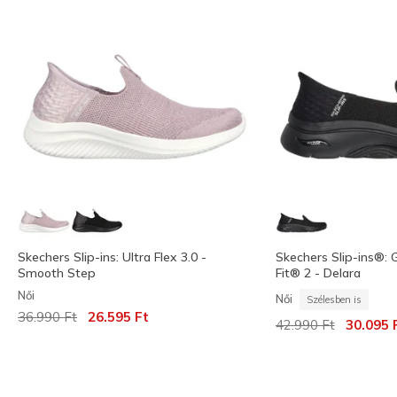
Skechers Slip-ins: Ultra Flex 3.0 -
Skechers Slip-ins®
Smooth Step
Fit® 2 - Delara
Női
Női
Szélesben is
Az ár a következőhöz képest csökkent:
címzett:
36.990 Ft
26.595 Ft
Az ár a következőh
címzett:
42.990 Ft
30.095 