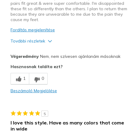
pairs fit great & were super comfortable. I'm disappointed
these fit so differently than the others. I plan to return them
because they are unwearable to me due to the pain they
cause my feet.
Fordítás megjelenítése
További részletek
Kontra
Végeredmény
Nem, nem szívesen ajánlanám másoknak
Poor Cushioning
Hasznosnak találta ezt?
Tighter fit
1
0
Width
Feels too narrow
Beszámoló Megjelölése
Sizing
Feels true to size
5
I love this style. Have as many colors that come
in wide