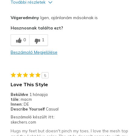
További részletek
Profi
Végeredmény
Igen, ajánlanám másoknak is
Attractive Design
Hasznosnak találta ezt?
Breathe Well
0
1
Comfortable
Beszámoló Megjelölése
Durable
Stylish
5
Legjobb használat
Love This Style
Casual Wear
Beküldve
1 hónapja
tőle:
macm
Going Out
Innen:
DE
Describe Yourself
Casual
Special Occasions
Beszámoló készült itt:
skechers.com
Travel
Hugs my feet but doesn't pinch my toes. I love the mesh top