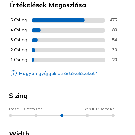
Értékelések Megoszlása
5 Csillag
475
4 Csillag
80
3 Csillag
54
2 Csillag
30
1 Csillag
20
Hogyan gyűjtjük az értékeléseket?
Sizing
Feels full size too small
Feels full size too big
Width