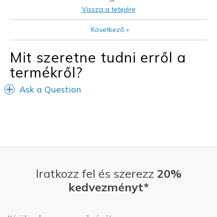
Travel
Vissza a tetejére
Width
Feels true to width
Következő
»
Sizing
Feels true to size
View On Shoes
I'm Into Shoes
Mit szeretne tudni erről a
termékről?
Ask a Question
Iratkozz fel és szerezz
20%
kedvezményt*
E-mail-cím