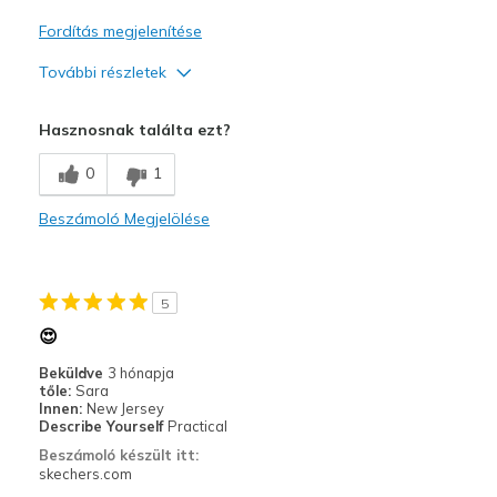
Fordítás megjelenítése
További részletek
Kontra
Hasznosnak találta ezt?
Poor Cushioning
0
1
Tight on top of foot
Beszámoló Megjelölése
Legjobb használat
Casual Wear
5
Width
Feels too narrow
😍
Sizing
Feels true to size
Beküldve
3 hónapja
tőle:
Sara
Innen:
New Jersey
Describe Yourself
Practical
Beszámoló készült itt:
skechers.com