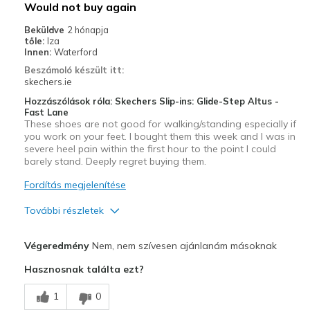
Would not buy again
Beküldve
2 hónapja
tőle:
Iza
Innen:
Waterford
Beszámoló készült itt:
skechers.ie
Hozzászólások róla: Skechers Slip-ins: Glide-Step Altus -
Fast Lane
These shoes are not good for walking/standing especially if
you work on your feet. I bought them this week and I was in
severe heel pain within the first hour to the point I could
barely stand. Deeply regret buying them.
Fordítás megjelenítése
További részletek
Kontra
Végeredmény
Nem, nem szívesen ajánlanám másoknak
Poor Cushioning
Hasznosnak találta ezt?
Poor Quality
1
0