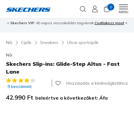
0
Men
MENU
⭐
Skechers VIP:
45 napos visszaküldés tagoknak
Csatlakozz most
⭐
Női
Cipők
Sneakers
Utcai sportcipők
Női
Skechers Slip-ins: Glide-Step Altus - Fast
Lane
3,4 az 5-ből ügyfélértékelés
Hozzáadás a kívánságlistához
9 beszámoló
42.990 Ft
beleértve a következőket: Áfa