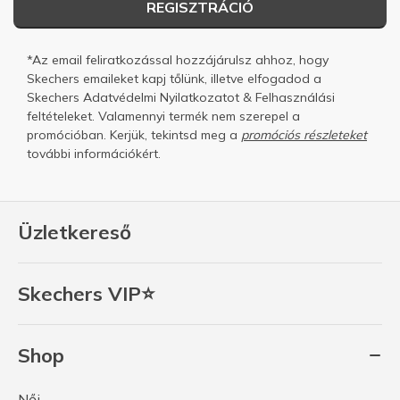
REGISZTRÁCIÓ
*Az email feliratkozással hozzájárulsz ahhoz, hogy
Skechers emaileket kapj tőlünk, illetve elfogadod a
Skechers
Adatvédelmi Nyilatkozatot
&
Felhasználási
feltételeket.
Valamennyi termék nem szerepel a
promócióban. Kerjük, tekintsd meg a
promóciós részleteket
további információkért.
Üzletkereső
Skechers VIP⭐
Shop
Női