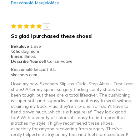
Beszámoló Megjelölése
Durable
Stylish
5
Legjobb használat
So glad I purchased these shoes!
Casual Wear
Beküldve
1 éve
tőle:
dog mom
Travel
Innen:
Illinois
Describe Yourself
Conservative
Width
Feels true to width
Beszámoló készült itt:
skechers.com
Sizing
Feels true to size
View On Shoes
I'm Into Shoes
I love my new Skechers Slip-ins: Glide-Step Altus - Fast Lane
shoes! After my spinal surgery, finding comfy shoes has
been tough, but these are a total lifesaver. The cushioning
is super soft and supportive, making it easy to walk without
straining my back. Plus, they're slip-ons, so I don't have to
bend down much, which is a huge relief. They look good
too! With a variety of colors, it's easy to find a pair that
matches my style. I highly recommend these shoes,
especially for anyone recovering from surgery. They've
really helped me stay on my feet and feel more confident!