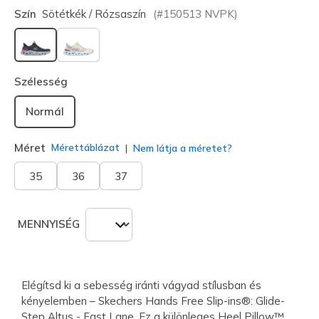
Szín
Sötétkék / Rózsaszín
(#
150513
NVPK
)
kiválasztva
Szélesség
Normál
Méret
Mérettáblázat
Nem látja a méretet?
35
36
37
MENNYISÉG
Elégítsd ki a sebesség iránti vágyad stílusban és
kényelemben – Skechers Hands Free Slip-ins®: Glide-
Step Altus - Fast Lane. Ez a különleges Heel Pillow™