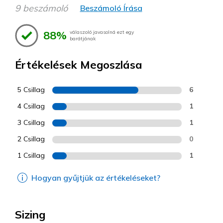
9 beszámoló
Beszámoló Írása
88%
válaszoló javasolná ezt egy
barátjának
Értékelések Megoszlása
5 Csillag
6
4 Csillag
1
3 Csillag
1
2 Csillag
0
1 Csillag
1
Hogyan gyűjtjük az értékeléseket?
Sizing