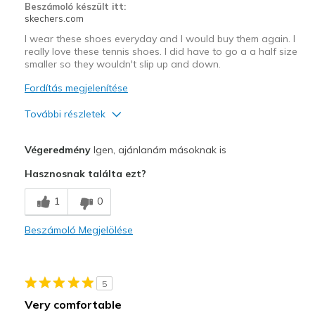
Beszámoló készült itt:
skechers.com
I wear these shoes everyday and I would buy them again. I
really love these tennis shoes. I did have to go a a half size
smaller so they wouldn't slip up and down.
Fordítás megjelenítése
További részletek
Profi
Végeredmény
Igen, ajánlanám másoknak is
Attractive Design
Hasznosnak találta ezt?
Breathe Well
1
0
Comfortable
Beszámoló Megjelölése
Durable
Stylish
5
Legjobb használat
Very comfortable