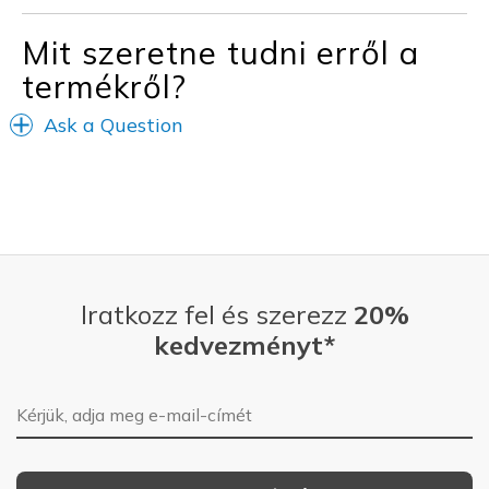
Mit szeretne tudni erről a
Width
Feels true to width
Sizing
Feels true to size
termékről?
Ask a Question
Iratkozz fel és szerezz
20%
kedvezményt*
E-mail-cím