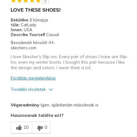
5
Width
Feels true to width
LOVE THESE SHOES!
Sizing
Feels true to size
Beküldve
6 hónapja
View On Shoes
Shoes are for Wearing
tőle:
CatLady
Innen:
USA
Describe Yourself
Casual
Beszámoló készült itt:
skechers.com
I love Skecher's Slip-ins. Every pair of shoes I have are Slip-
ins, even my winter boots. I bought this pair because I like
the design and colors. I wear them a lot.
Fordítás megjelenítése
További részletek
Profi
Végeredmény
Igen, ajánlanám másoknak is
Attractive Design
Hasznosnak találta ezt?
Breathe Well
10
0
Comfortable