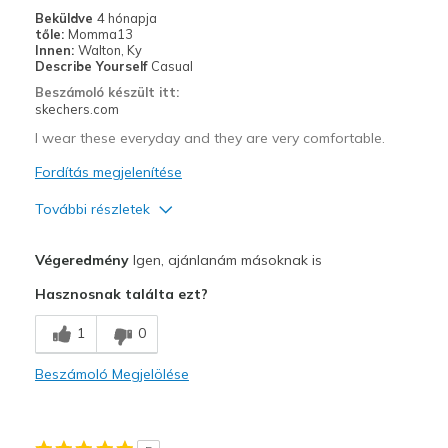
Casual Wear
Beküldve
4 hónapja
tőle:
Momma13
Travel
Innen:
Walton, Ky
Describe Yourself
Casual
Width
Feels true to width
Beszámoló készült itt:
skechers.com
Sizing
Feels true to size
View On Shoes
I'm Into Shoes
I wear these everyday and they are very comfortable.
Fordítás megjelenítése
További részletek
Profi
Végeredmény
Igen, ajánlanám másoknak is
Attractive Design
Hasznosnak találta ezt?
Breathe Well
1
0
Comfortable
Beszámoló Megjelölése
Legjobb használat
Casual Wear