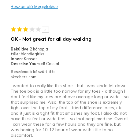
Beszámoló Megjelölése
3
OK - Not great for all day walking
Beküldve
2 hónapja
tőle:
blondiegirlks
Innen:
Kansas
Describe Yourself
Casual
Beszámoló készült itt:
skechers.com
I wanted to really like this shoe - but I was kinda let down.
The toe box is a little too narrow for my toes - although I
dont feel like my toes are above average long or wide - so
that surprised me. Also, the top of the shoe is extremely
tight over the top of my foot. I tried difference laces, etc
and it just is a tight fit that smashes my foot. I also do not
have thick feet or wide feet - so that perplexed me. Overall,
I can wear these for a few hours and they are fine, but I
was hoping for 10-12 hour of wear with little to no
discomfort.