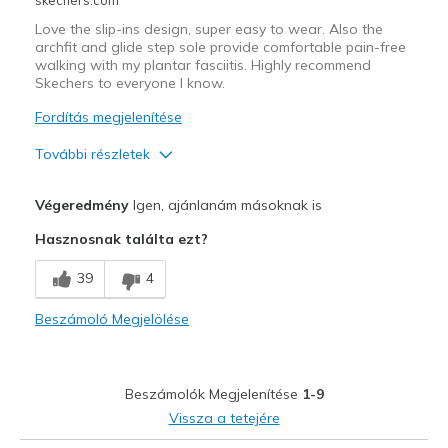
Love the slip-ins design, super easy to wear. Also the
archfit and glide step sole provide comfortable pain-free
walking with my plantar fasciitis. Highly recommend
Skechers to everyone I know.
Fordítás megjelenítése
További részletek
Profi
Végeredmény
Igen, ajánlanám másoknak is
Attractive Design
Hasznosnak találta ezt?
Breathe Well
39
4
Comfortable
Beszámoló Megjelölése
Stylish
Legjobb használat
Beszámolók Megjelenítése
1-9
Casual Wear
Vissza a tetejére
Travel