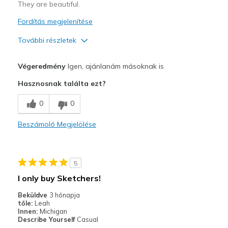
They are beautiful.
Fordítás megjelenítése
További részletek
Profi
Végeredmény
Igen, ajánlanám másoknak is
Attractive Design
Hasznosnak találta ezt?
Legjobb használat
0
0
Casual Wear
Beszámoló Megjelölése
Width
Feels true to width
Sizing
Feels true to size
View On Shoes
Shoes are for Wearing
5
I only buy Sketchers!
Beküldve
3 hónapja
tőle:
Leah
Innen:
Michigan
Describe Yourself
Casual