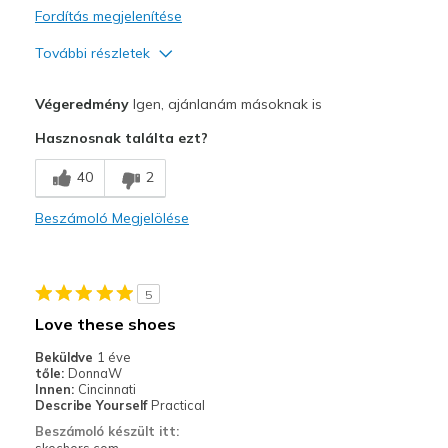
Fordítás megjelenítése
További részletek
Profi
Végeredmény
Igen, ajánlanám másoknak is
Attractive Design
Hasznosnak találta ezt?
Comfortable
40
2
Stylish
Beszámoló Megjelölése
Legjobb használat
Casual Wear
5
Travel
Love these shoes
Width
Feels true to width
Beküldve
1 éve
tőle:
DonnaW
Sizing
Feels true to size
Innen:
Cincinnati
View On Shoes
Shoes are for Wearing
Describe Yourself
Practical
Beszámoló készült itt:
skechers.com