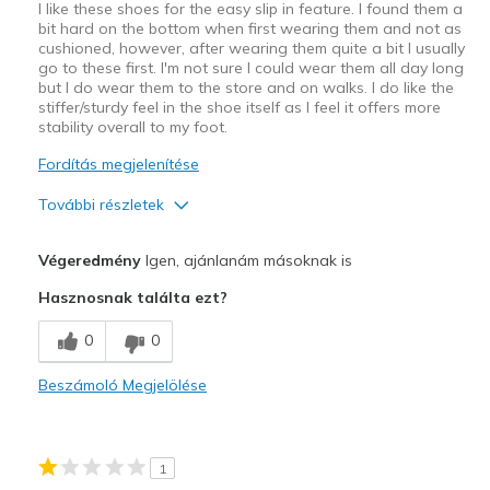
I like these shoes for the easy slip in feature. I found them a
bit hard on the bottom when first wearing them and not as
cushioned, however, after wearing them quite a bit I usually
go to these first. I'm not sure I could wear them all day long
but I do wear them to the store and on walks. I do like the
stiffer/sturdy feel in the shoe itself as I feel it offers more
stability overall to my foot.
Fordítás megjelenítése
További részletek
Profi
Végeredmény
Igen, ajánlanám másoknak is
Sturdy
Hasznosnak találta ezt?
Legjobb használat
0
0
Casual Wear
Beszámoló Megjelölése
Width
Feels true to width
Sizing
Feels true to size
View On Shoes
I'm Into Shoes
1