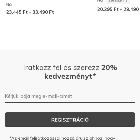
Szélesben is
Női
-
20.295 Ft
29.490
-
23.445 Ft
33.490 Ft
Iratkozz fel és szerezz
20%
kedvezményt*
E-mail-cím
REGISZTRÁCIÓ
*Az email feliratkozással hozzájárulsz ahhoz, hogy