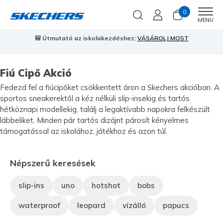
0
Men
MENU
🎒 Útmutató az iskolakezdéshez:
VÁSÁROLJ MOST
⭐
S
Fiú Cipő Akció
Fedezd fel a fiúcipőket csökkentett áron a Skechers akcióban. A
sportos sneakerektől a kéz nélküli slip-insekig és tartós
hétköznapi modellekig, találj a legaktívabb napokra felkészült
lábbeliket. Minden pár tartós dizájnt párosít kényelmes
támogatással az iskolához, játékhoz és azon túl.
Népszerű keresések
slip-ins
uno
hotshot
bobs
waterproof
leopard
vízálló
papucs