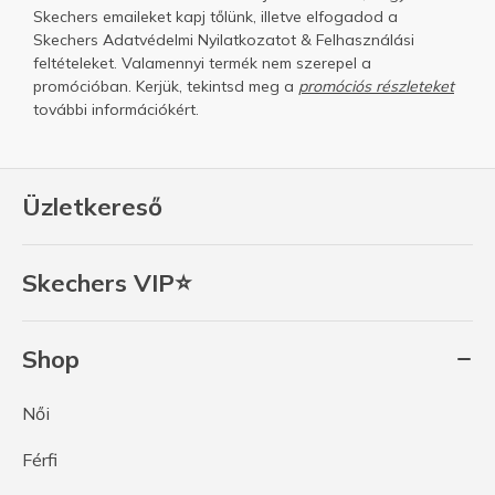
Skechers emaileket kapj tőlünk, illetve elfogadod a
Skechers
Adatvédelmi Nyilatkozatot
&
Felhasználási
feltételeket.
Valamennyi termék nem szerepel a
promócióban. Kerjük, tekintsd meg a
promóciós részleteket
további információkért.
Üzletkereső
Skechers VIP⭐
Shop
Női
Férfi