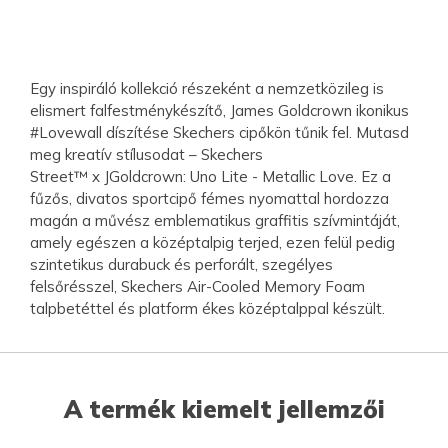
Egy inspiráló kollekció részeként a nemzetközileg is
elismert falfestménykészítő, James Goldcrown ikonikus
#Lovewall díszítése Skechers cipőkön tűnik fel. Mutasd
meg kreatív stílusodat – Skechers
Street™ x JGoldcrown: Uno Lite - Metallic Love. Ez a
fűzős, divatos sportcipő fémes nyomattal hordozza
magán a művész emblematikus graffitis szívmintáját,
amely egészen a középtalpig terjed, ezen felül pedig
szintetikus durabuck és perforált, szegélyes
felsőrésszel, Skechers Air-Cooled Memory Foam
talpbetéttel és platform ékes középtalppal készült.
A termék kiemelt jellemzői