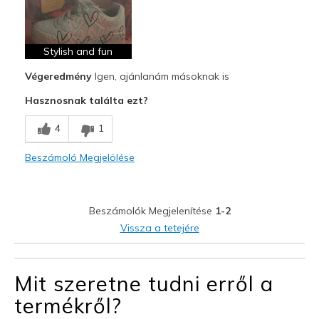
Breathe Well
Comfortable
Stylish and fun
Végeredmény
Igen, ajánlanám másoknak is
Stylish
Hasznosnak találta ezt?
Legjobb használat
4
1
Casual Wear
Going Out
Beszámoló Megjelölése
Special Occasions
Travel
Beszámolók Megjelenítése
1-2
Vissza a tetejére
Width
Feels true to width
Sizing
Feels true to size
Mit szeretne tudni erről a
View On Shoes
Shoes are for Wearing
termékről?