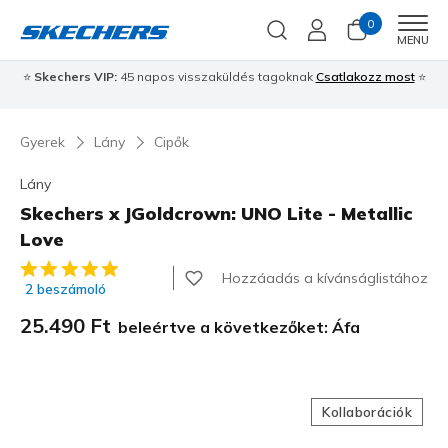
0
Men
MENU
⭐
Skechers VIP:
45 napos visszaküldés tagoknak
Csatlakozz most
⭐
Gyerek
Lány
Cipők
Lány
Skechers x JGoldcrown: UNO Lite - Metallic
Love
5 az 5-ből ügyfélértékelés
Hozzáadás a kívánságlistához
2 beszámoló
25.490 Ft
beleértve a következőket: Áfa
Kollaborációk