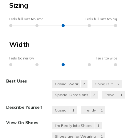
Sizing
Feels full size too small
Feels full size too big
Width
Feels too narrow
Feels too wide
Best Uses
Casual Wear
2
Going Out
2
Special Occasions
2
Travel
1
Describe Yourself
Casual
1
Trendy
1
View On Shoes
I'm Really Into Shoes
1
Shoes are for Wearing
1