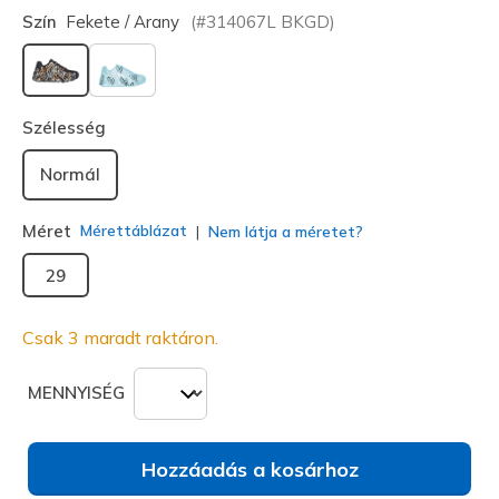
Szín
Fekete / Arany
(#
314067L
BKGD
)
kiválasztva
Szélesség
Normál
Méret
Mérettáblázat
Nem látja a méretet?
29
Csak 3 maradt raktáron.
MENNYISÉG
Hozzáadás a kosárhoz