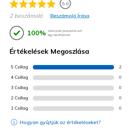
5.0
2 beszámoló
Beszámoló Írása
100%
válaszoló javasolná ezt
egy barátjának
Értékelések Megoszlása
5 Csillag
2
4 Csillag
0
3 Csillag
0
2 Csillag
0
1 Csillag
0
Hogyan gyűjtjük az értékeléseket?