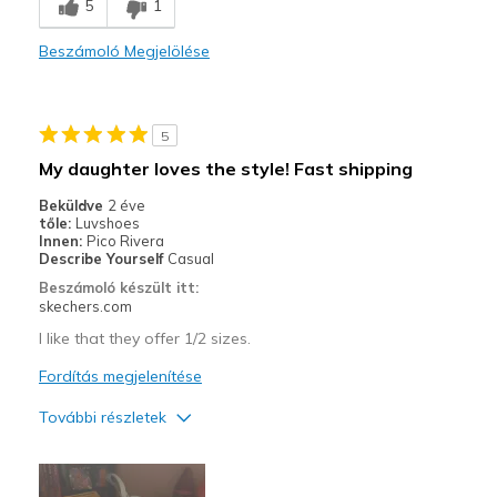
5
1
Beszámoló Megjelölése
5
My daughter loves the style! Fast shipping
Beküldve
2 éve
tőle:
Luvshoes
Innen:
Pico Rivera
Describe Yourself
Casual
Beszámoló készült itt:
skechers.com
I like that they offer 1/2 sizes.
Fordítás megjelenítése
További részletek
Profi
Attractive Design