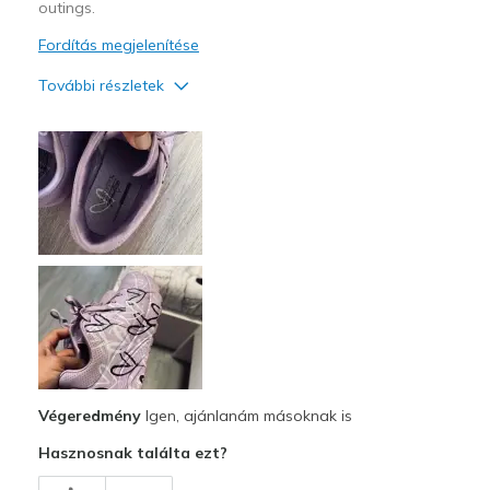
outings.
Fordítás megjelenítése
További részletek
Profi
Comfortable
Legjobb használat
Casual Wear
Going Out
Special Occasions
Width
Feels true to width
Sizing
Feels true to size
Végeredmény
Igen, ajánlanám másoknak is
View On Shoes
I'm Really Into Shoes
Hasznosnak találta ezt?