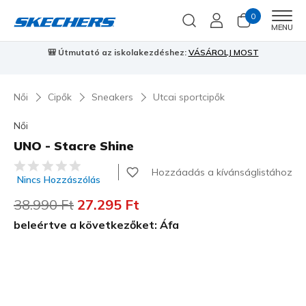
0
Men
MENU
🎒 Útmutató az iskolakezdéshez:
VÁSÁROLJ MOST
⭐
S
Női
Cipők
Sneakers
Utcai sportcipők
Női
UNO - Stacre Shine
5 az 5-ből ügyfélértékelés
Hozzáadás a kívánságlistához
Nincs Hozzászólás
Az ár a következőhöz képest csökkent:
38.990 Ft
címzett:
27.295 Ft
beleértve a következőket: Áfa