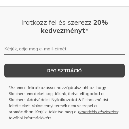
Iratkozz fel és szerezz
20%
kedvezményt*
E-mail-cím
REGISZTRÁCIÓ
*Az email feliratkozással hozzájárulsz ahhoz, hogy
Skechers emaileket kapj tőlünk, illetve elfogadod a
Skechers
Adatvédelmi Nyilatkozatot
&
Felhasználási
feltételeket.
Valamennyi termék nem szerepel a
promócióban. Kerjük, tekintsd meg a
promóciós részleteket
további információkért.