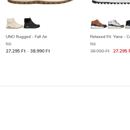
UNO Rugged - Fall Air
Relaxed Fit: Yana - C
Női
Női
Az ár a következőh
címzett:
-
27.295 Ft
38.990 Ft
38.990 Ft
27.295 