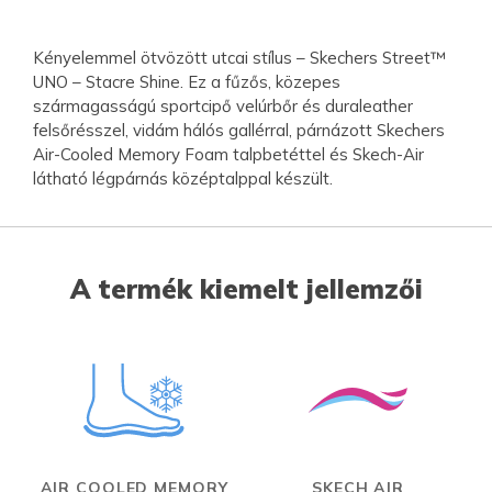
Kényelemmel ötvözött utcai stílus – Skechers Street™
UNO – Stacre Shine. Ez a fűzős, közepes
szármagasságú sportcipő velúrbőr és duraleather
felsőrésszel, vidám hálós gallérral, párnázott Skechers
Air-Cooled Memory Foam talpbetéttel és Skech-Air
látható légpárnás középtalppal készült.
A termék kiemelt jellemzői
AIR COOLED MEMORY
SKECH AIR