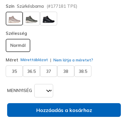
Szín
Szürkésbarna
(#
177181
TPE
)
kiválasztva
Szélesség
Normál
Méret
Mérettáblázat
Nem látja a méretet?
35
36.5
37
38
38.5
MENNYISÉG
Hozzáadás a kosárhoz