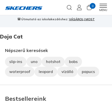
0
Men
MENU
OST
⭐
Skechers VIP:
45 napos visszaküldés tagoknak
Csatlakozz m
Doja Cat
Népszerű keresések
slip-ins
uno
hotshot
bobs
waterproof
leopard
vízálló
papucs
Bestsellereink