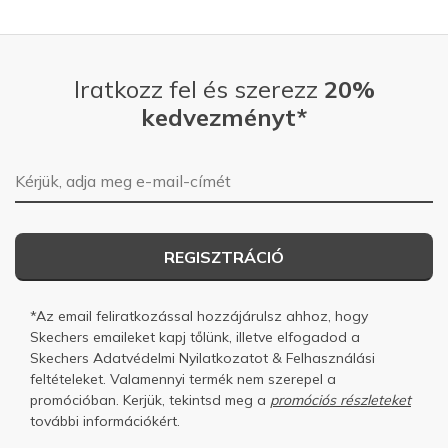
Iratkozz fel és szerezz
20%
kedvezményt*
E-mail-cím
REGISZTRÁCIÓ
*Az email feliratkozással hozzájárulsz ahhoz, hogy
Skechers emaileket kapj tőlünk, illetve elfogadod a
Skechers
Adatvédelmi Nyilatkozatot
&
Felhasználási
feltételeket.
Valamennyi termék nem szerepel a
promócióban. Kerjük, tekintsd meg a
promóciós részleteket
további információkért.