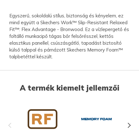
Egyszerű, sokoldalú stílus, biztonság és kényelem, ez
mind együtt a Skechers Work™ Slip-Resistant Relaxed
Fit™: Flex Advantage - Bronwood. Ez a vízlepergető és
foltálló munkacipő tágas bőr felsőrésszel, kettős
elasztikus panellel, csúszásgátló, tapadást biztosító
külső talppal és párnázott Skechers Memory Foam™
talpbetéttel készült.
A termék kiemelt jellemzői