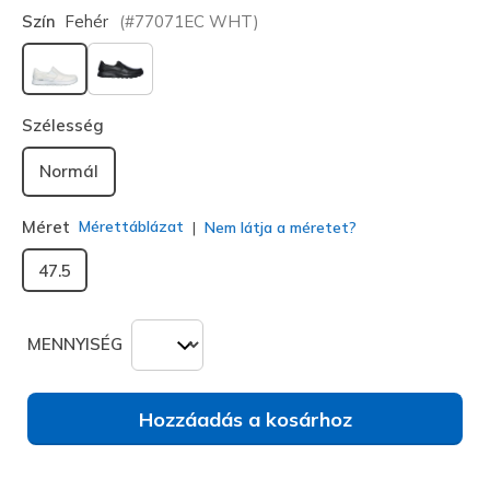
Szín
Fehér
(#
77071EC
WHT
)
kiválasztva
Szélesség
Normál
Méret
Mérettáblázat
Nem látja a méretet?
47.5
MENNYISÉG
Hozzáadás a kosárhoz