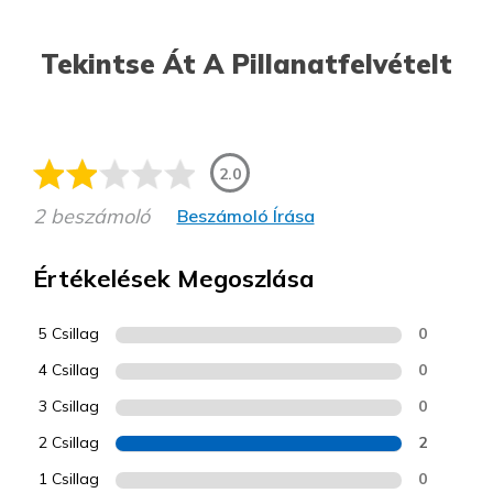
Tekintse Át A Pillanatfelvételt
2.0
2 beszámoló
Beszámoló Írása
Értékelések Megoszlása
5 Csillag
0
4 Csillag
0
3 Csillag
0
2 Csillag
2
1 Csillag
0