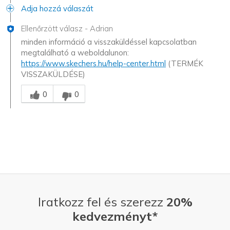
Adja hozzá válaszát
Ellenőrzött válasz
-
Adrian
minden információ a visszaküldéssel kapcsolatban
megtalálható a weboldalunon:
https://www.skechers.hu/help-center.html
(TERMÉK
VISSZAKÜLDÉSE)
Hasznos volt ez a válasz számodra?
0
0
Iratkozz fel és szerezz
20%
kedvezményt*