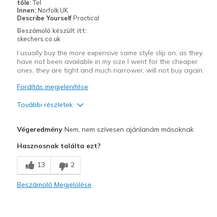
Sizing
Feels true to size
tőle:
Tel
Innen:
Norfolk UK
View On Shoes
Shoes are for Wearing
Describe Yourself
Practical
Beszámoló készült itt:
skechers.co.uk
I usually buy the more expensive same style slip on, as they
have not been available in my size I went for the cheaper
ones, they are tight and much narrower, will not buy again.
Fordítás megjelenítése
További részletek
Profi
Végeredmény
Nem, nem szívesen ajánlanám másoknak
Attractive Design
Hasznosnak találta ezt?
Stylish
13
2
Kontra
Beszámoló Megjelölése
Need Break In
Legjobb használat