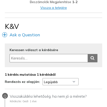
Beszámolók Megjelenítése
1-2
Casual Wear
Vissza a tetejére
Width
Feels too narrow
Sizing
Feels half size too small
K&V
View On Shoes
Shoes are for Wearing
Ask a Question
Keressen választ a kérdésére
1 kérdés mutatása 1 kérdésből
Rendezés ez alapján:
Q
Visszaküldési lehetőség, ha nem jó a mérete?
Kérdezte: Gedi
1 éve