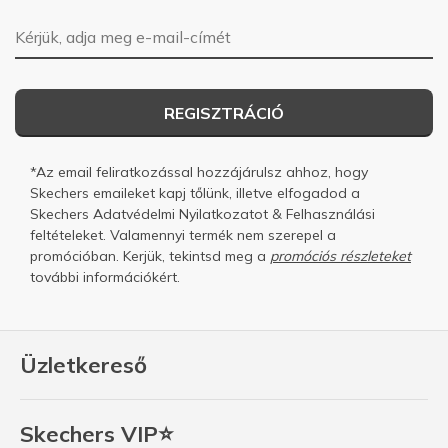
E-mail-cím
REGISZTRÁCIÓ
*Az email feliratkozással hozzájárulsz ahhoz, hogy
Skechers emaileket kapj tőlünk, illetve elfogadod a
Skechers
Adatvédelmi Nyilatkozatot
&
Felhasználási
feltételeket.
Valamennyi termék nem szerepel a
promócióban. Kerjük, tekintsd meg a
promóciós részleteket
további információkért.
Üzletkereső
Skechers VIP⭐