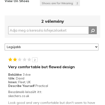
View On Shoes
Shoes are for Wearing
2
2 vélemény
2
Very comfortable but flawed design
Beküldve
3 éve
tőle:
David
Innen:
Fleet, UK
Describe Yourself
Practical
Beszámoló készült itt:
skechers.co.uk
Look good and very comfortable but don't seem to have