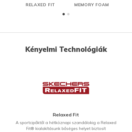
RELAXED FIT
MEMORY FOAM
SL
Kényelmi Technológiák
Relaxed Fit
A sportcipőktől a hétköznapi szandálokig a Relaxed
Fit® kialakításunk bőséges helyet biztosít