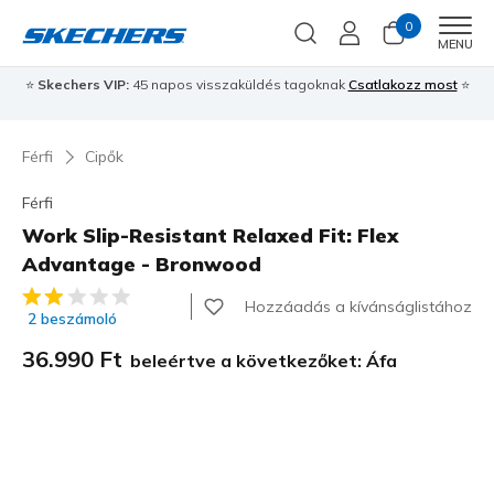
0
Men
MENU
⭐
Skechers VIP:
45 napos visszaküldés tagoknak
Csatlakozz most
⭐
Férfi
Cipők
Férfi
Work Slip-Resistant Relaxed Fit: Flex
Advantage - Bronwood
3,7 az 5-ből ügyfélértékelés
Hozzáadás a kívánságlistához
2 beszámoló
36.990 Ft
beleértve a következőket: Áfa