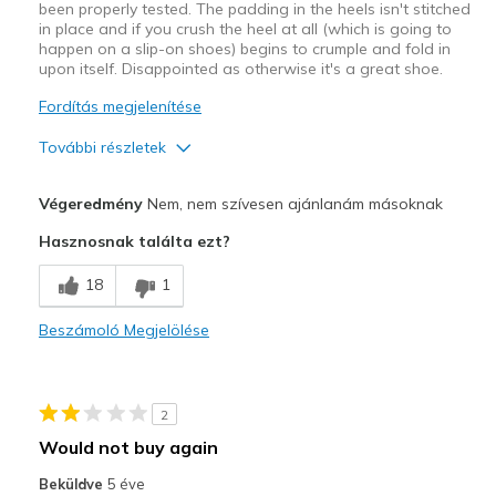
been properly tested. The padding in the heels isn't stitched
in place and if you crush the heel at all (which is going to
happen on a slip-on shoes) begins to crumple and fold in
upon itself. Disappointed as otherwise it's a great shoe.
Fordítás megjelenítése
További részletek
Profi
Végeredmény
Nem, nem szívesen ajánlanám másoknak
Attractive Design
Hasznosnak találta ezt?
Comfortable
18
1
Kontra
Beszámoló Megjelölése
Poor Quality
Legjobb használat
2
Casual Wear
Would not buy again
Width
Feels true to width
Beküldve
5 éve