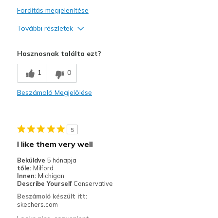
Fordítás megjelenítése
View On Shoes
Shoes are for Wearing
További részletek
Profi
Hasznosnak találta ezt?
Attractive Design
1
0
Kontra
Beszámoló Megjelölése
Unable to get in wide width
Legjobb használat
5
Casual Wear
I like them very well
Width
Feels too narrow
Beküldve
5 hónapja
Sizing
Feels full size too small
tőle:
Milford
Innen:
Michigan
View On Shoes
Shoes are for Wearing
Describe Yourself
Conservative
Beszámoló készült itt:
skechers.com