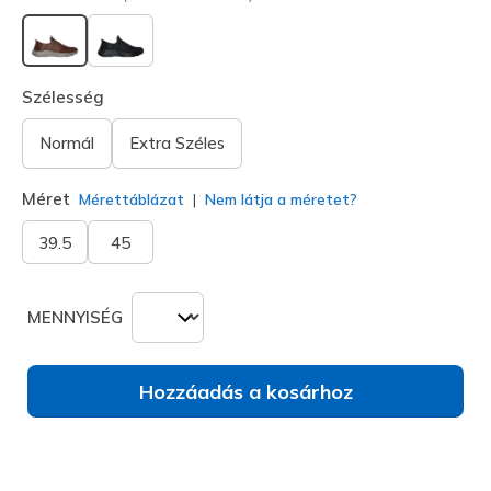
kiválasztva
Szélesség
Normál
Extra Széles
Méret
Mérettáblázat
Nem látja a méretet?
39.5
45
MENNYISÉG
Hozzáadás a kosárhoz