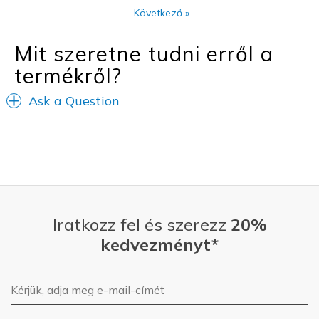
Sizing
Feels true to size
Következő
»
View On Shoes
I'm Into Shoes
Mit szeretne tudni erről a
termékről?
Ask a Question
Iratkozz fel és szerezz
20%
kedvezményt*
E-mail-cím