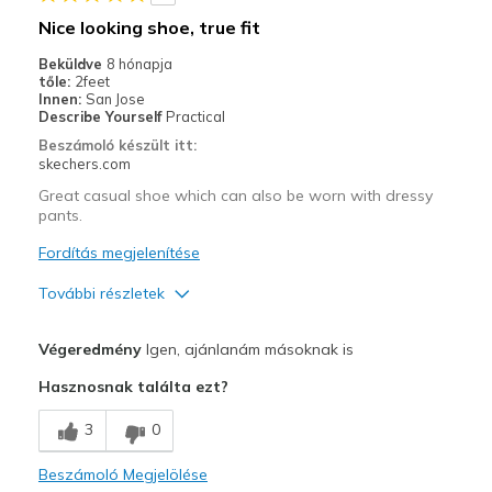
Going Out
Nice looking shoe, true fit
Special Occasions
Beküldve
8 hónapja
tőle:
2feet
Travel
Innen:
San Jose
Describe Yourself
Practical
Width
Feels true to width
Beszámoló készült itt:
skechers.com
Sizing
Feels true to size
View On Shoes
Shoes are for Wearing
Great casual shoe which can also be worn with dressy
pants.
Fordítás megjelenítése
További részletek
Profi
Végeredmény
Igen, ajánlanám másoknak is
Attractive Design
Hasznosnak találta ezt?
Comfortable
3
0
Stylish
Beszámoló Megjelölése