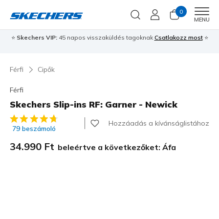
0
Men
MENU
⭐
Skechers VIP:
45 napos visszaküldés tagoknak
Csatlakozz most
⭐
Férfi
Cipők
Férfi
Skechers Slip-ins RF: Garner - Newick
5 az 5-ből ügyfélértékelés
Hozzáadás a kívánságlistához
79 beszámoló
34.990 Ft
beleértve a következőket: Áfa