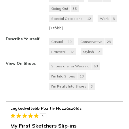
Going Out
35
Special Occasions
12
Work
3
[+
több
]
Describe Yourself
Casual
29
Conservative
23
Practical
17
Stylish
7
View On Shoes
Shoes are for Wearing
53
I'm Into Shoes
18
I'm Really Into Shoes
3
Legkedveltebb Pozitív Hozzászólás
5
My First Sketchers Slip-ins