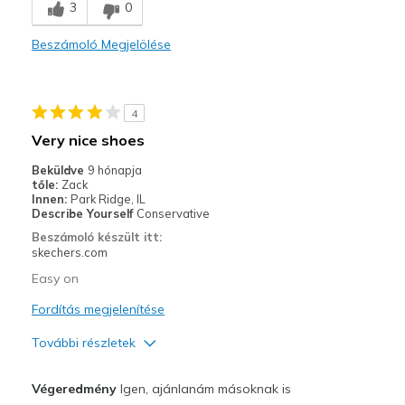
3
0
Comfortable
Beszámoló Megjelölése
Legjobb használat
Casual Wear
4
Going Out
Very nice shoes
Travel
Beküldve
9 hónapja
tőle:
Zack
Width
Feels true to width
Innen:
Park Ridge, IL
Describe Yourself
Conservative
Sizing
Feels true to size
Beszámoló készült itt:
View On Shoes
Shoes are for Wearing
skechers.com
Easy on
Fordítás megjelenítése
További részletek
Profi
Végeredmény
Igen, ajánlanám másoknak is
Attractive Design