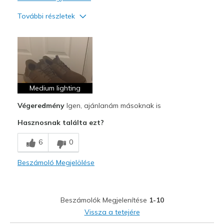
További részletek
Profi
Attractive Design
Breathe Well
Comfortable
Medium lighting
Végeredmény
Igen, ajánlanám másoknak is
Stylish
Hasznosnak találta ezt?
Kontra
6
0
No rubber traction
Beszámoló Megjelölése
Legjobb használat
Business Casual
Casual Wear
Beszámolók Megjelenítése
1-10
Vissza a tetejére
Width
Feels true to width