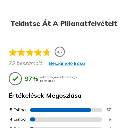
Tekintse Át A Pillanatfelvételt
4.7
79 beszámoló
Beszámoló Írása
97%
válaszoló javasolná ezt egy
barátjának
Értékelések Megoszlása
5 Csillag
67
4 Csillag
6