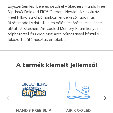
Egyszerűen lépj bele és sétálj el – Skechers Hands Free
Slip-ins® Relaxed Fit™: Garner - Newick. Az exkluzív
Heel Pillow sarokpárnánkkal rendelkező, rugalmas
fűzős modell szintetikus és hálós felsőrésszel, szénnel
átitatott Skechers Air-Cooled Memory Foam kényelmi
talpbetéttel és Goga Mat Arch párnázással készül a
fokozott alátámasztás érdekében.
A termék kiemelt jellemzői
HANDS FREE SLIP-
AIR COOLED
R