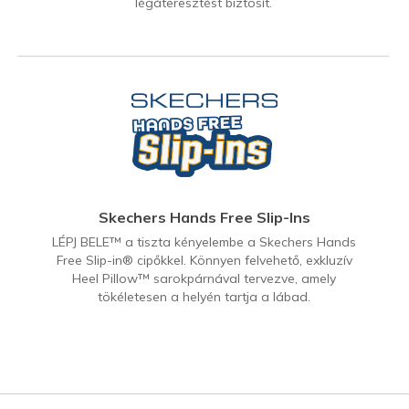
légáteresztést biztosít.
Skechers Hands Free Slip-Ins
LÉPJ BELE™ a tiszta kényelembe a Skechers Hands
Free Slip-in® cipőkkel. Könnyen felvehető, exkluzív
Heel Pillow™ sarokpárnával tervezve, amely
tökéletesen a helyén tartja a lábad.