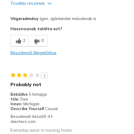
További részletek
Profi
Végeredmény
Igen, ajánlanám másoknak is
Attractive Design
Hasznosnak találta ezt?
Breathe Well
2
0
Comfortable
Beszámoló Megjelölése
Durable
Stylish
3
Legjobb használat
Probably not
Casual Wear
Beküldve
5 hónapja
tőle:
Dee
Going Out
Innen:
Michigan
Describe Yourself
Casual
Travel
Beszámoló készült itt:
skechers.com
Width
Feels true to width
Everyday wear in nursing home
Sizing
Feels true to size