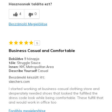
Hasznosnak találta ezt?
Comfortable
4
0
Legjobb használat
Beszámoló Megjelölése
Casual Wear
Travel
5
Width
Feels true to width
Business Casual and Comfortable
Sizing
Feels true to size
Beküldve
9 hónapja
View On Shoes
Shoes are for Wearing
tőle:
Struggle Sauce
Innen:
NYC Metropolitan Area
Describe Yourself
Casual
Beszámoló készült itt:
skechers.com
I started working at business-casual clothing store and
desperately needed shoes that looked the fulfilled the
dress code look while being comfortable. These fulfill that
and would work in office too
Fordítás megjelenítése