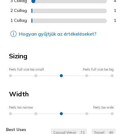
3 Csillag
4
2 Csillag
1
1 Csillag
1
Hogyan gyűjtjük az értékeléseket?
Sizing
Feels full size too small
Feels full size too big
Width
Feels too narrow
Feels too wide
Best Uses
Casual Wear
71
Travel
40