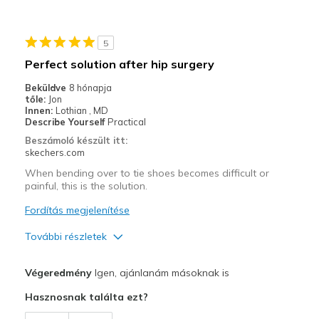
Legjobb használat
Casual Wear
5
Going Out
Perfect solution after hip surgery
Special Occasions
Beküldve
8 hónapja
tőle:
Jon
Travel
Innen:
Lothian , MD
Describe Yourself
Practical
Width
Feels true to width
Beszámoló készült itt:
skechers.com
Sizing
Feels true to size
View On Shoes
I'm Into Shoes
When bending over to tie shoes becomes difficult or
painful, this is the solution.
Fordítás megjelenítése
További részletek
Profi
Végeredmény
Igen, ajánlanám másoknak is
Attractive Design
Hasznosnak találta ezt?
Breathe Well