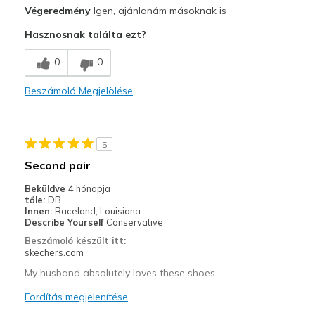
Profi
Végeredmény
Igen, ajánlanám másoknak is
Attractive Design
Hasznosnak találta ezt?
Breathe Well
0
0
Comfortable
Beszámoló Megjelölése
Durable
Stylish
5
Legjobb használat
Second pair
Casual Wear
Beküldve
4 hónapja
tőle:
DB
Width
Feels true to width
Innen:
Raceland, Louisiana
Describe Yourself
Conservative
Sizing
Feels true to size
Beszámoló készült itt:
View On Shoes
I'm Into Shoes
skechers.com
My husband absolutely loves these shoes
Fordítás megjelenítése