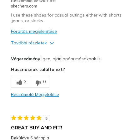
Beszámoló készült itt:
skechers.com
I use these shoes for casual outings either with shorts
,jeans, or slacks
Fordítás megjelenítése
További részletek
Profi
Végeredmény
Igen, ajánlanám másoknak is
Attractive Design
Hasznosnak találta ezt?
Breathe Well
3
0
Comfortable
Beszámoló Megjelölése
Stylish
Legjobb használat
5
Casual Wear
GREAT BUY AND FIT!
Travel
Beküldve
6 hónapja