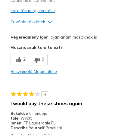
Looks nice. convenient
Fordítás megjelenítése
További részletek
Profi
Végeredmény
Igen, ajánlanám másoknak is
Attractive Design
Hasznosnak találta ezt?
Comfortable
2
0
Legjobb használat
Beszámoló Megjelölése
Casual Wear
Going Out
4
Width
Feels too wide
I would buy these shoes again
Sizing
Feels true to size
Beküldve
6 hónapja
View On Shoes
Shoes are for Wearing
tőle:
Wyatt
Innen:
FT. Lauderdale FL
Describe Yourself
Practical