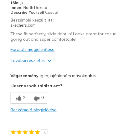
tőle:
Jk
Width
Feels true to width
Innen:
North Dakota
Describe Yourself
Casual
Sizing
Feels true to size
Beszámoló készült itt:
View On Shoes
I'm Into Shoes
skechers.com
These fit perfectly, slide right in! Looks great for casual
going out and super comfortable!
Fordítás megjelenítése
További részletek
Profi
Végeredmény
Igen, ajánlanám másoknak is
Attractive Design
Hasznosnak találta ezt?
Comfortable
2
0
Stylish
Beszámoló Megjelölése
Legjobb használat
Casual Wear
5