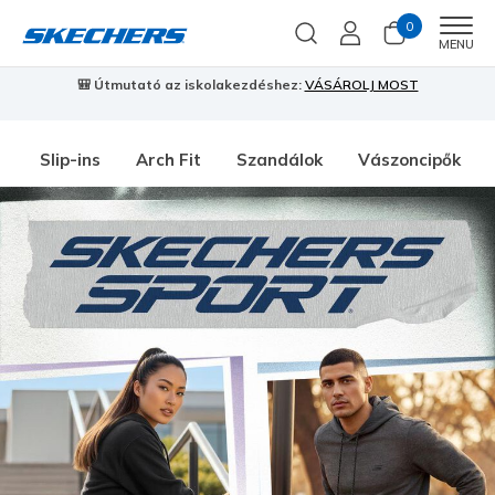
0
Men
MENU
🎒 Útmutató az iskolakezdéshez:
VÁSÁROLJ MOST
⭐
S
Slip-ins
Arch Fit
Szandálok
Vászoncipők