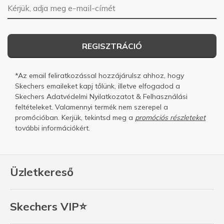
E-mail-cím
REGISZTRÁCIÓ
*Az email feliratkozással hozzájárulsz ahhoz, hogy
Skechers emaileket kapj tőlünk, illetve elfogadod a
Skechers
Adatvédelmi Nyilatkozatot
&
Felhasználási
feltételeket.
Valamennyi termék nem szerepel a
promócióban. Kerjük, tekintsd meg a
promóciós részleteket
további információkért.
Üzletkereső
Skechers VIP⭐