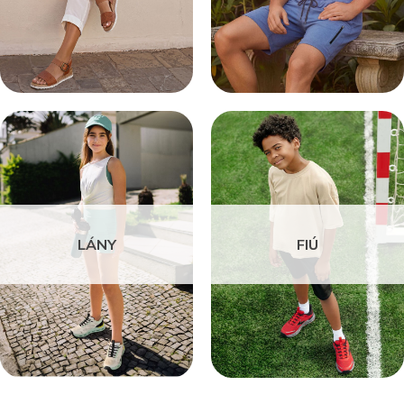
LÁNY
FIÚ