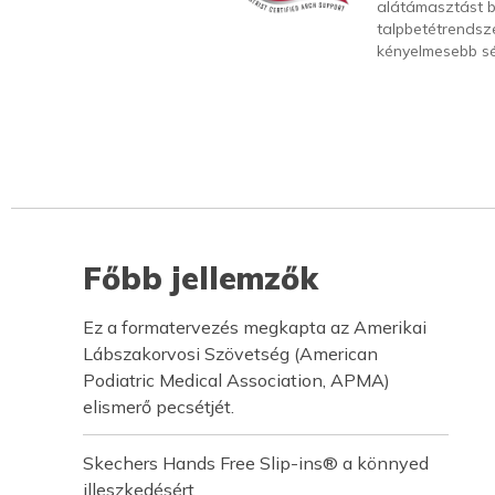
alátámasztást b
talpbetétrendsze
kényelmesebb sé
Főbb jellemzők
Ez a formatervezés megkapta az Amerikai
Lábszakorvosi Szövetség (American
Podiatric Medical Association, APMA)
elismerő pecsétjét.
Skechers Hands Free Slip-ins® a könnyed
illeszkedésért