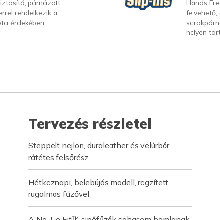
iztosító, párnázott
Hands Free
rrel rendelkezik a
felvehető,
ta érdekében.
sarokpárná
helyén tar
Tervezés részletei
Steppelt nejlon, duraleather és velúrbőr
rátétes felsőrész
Hétköznapi, belebújós modell, rögzített
rugalmas fűzővel
A No Tie Fit™ cipőfűzők sohasem bomlanak