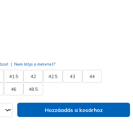
83227
GRY
)
va
ázat
Nem látja a méretet?
41.5
42
42.5
43
44
46
48.5
Hozzáadás a kosárhoz