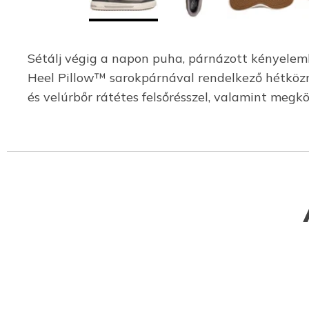
Sétálj végig a napon puha, párnázott kényelem
Heel Pillow™ sarokpárnával rendelkező hétközn
és velúrbőr rátétes felsőrésszel, valamint megk