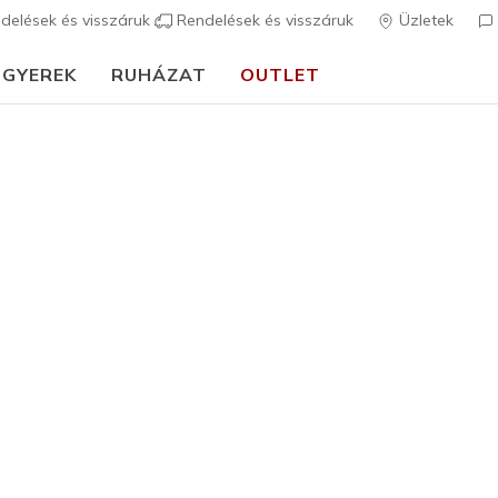
delések és visszáruk
Rendelések és visszáruk
Üzletek
GYEREK
RUHÁZAT
OUTLET
Férfi
Trendi
Skechers 
Fit Char
8
3,9 az 5-ből ügy
34.990 