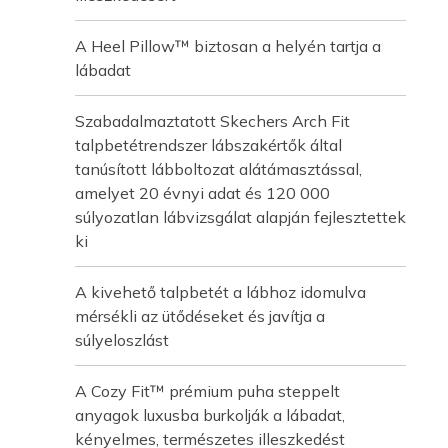
A Heel Pillow™ biztosan a helyén tartja a
lábadat
Szabadalmaztatott Skechers Arch Fit
talpbetétrendszer lábszakértők által
tanúsított lábboltozat alátámasztással,
amelyet 20 évnyi adat és 120 000
súlyozatlan lábvizsgálat alapján fejlesztettek
ki
A kivehető talpbetét a lábhoz idomulva
mérsékli az ütődéseket és javítja a
súlyeloszlást
A Cozy Fit™ prémium puha steppelt
anyagok luxusba burkolják a lábadat,
kényelmes, természetes illeszkedést