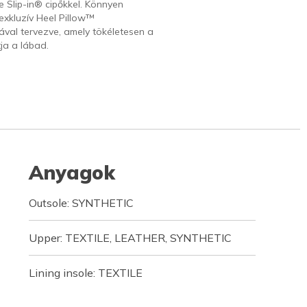
 Slip-in® cipőkkel. Könnyen
 exkluzív Heel Pillow™
val tervezve, amely tökéletesen a
tja a lábad.
Anyagok
Outsole: SYNTHETIC
Upper: TEXTILE, LEATHER, SYNTHETIC
Lining insole: TEXTILE