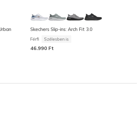
 Urban
Skechers Slip-ins: Arch Fit 3.0
Skeche
Zoryn
Férfi
Szélesben is
Férfi
46.990 Ft
48.99