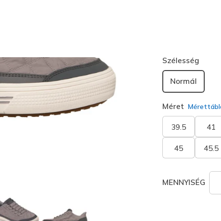
Szín
Szürke
(#
1
kiválaszt
Szélesség
Normál
Méret
Mérettábl
39.5
41
45
45.5
MENNYISÉG