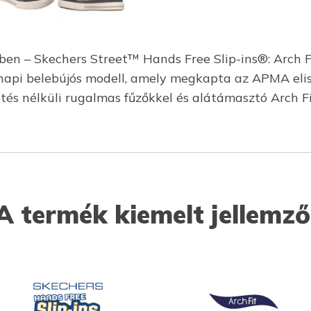
ben – Skechers Street™ Hands Free Slip-ins®: Arch 
api belebújós modell, amely megkapta az APMA elism
ötés nélküli rugalmas fűzőkkel és alátámasztó Arch Fi
A termék kiemelt jellemző