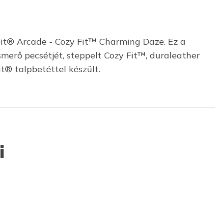
Fit® Arcade - Cozy Fit™ Charming Daze. Ez a
erő pecsétjét, steppelt Cozy Fit™, duraleather
t® talpbetéttel készült.
i