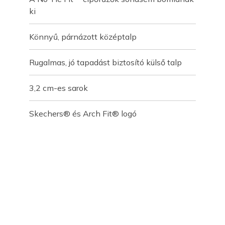
ki
Könnyű, párnázott középtalp
Rugalmas, jó tapadást biztosító külső talp
3,2 cm-es sarok
Skechers® és Arch Fit® logó