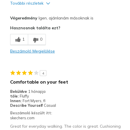
További részletek
Profi
Végeredmény
Igen, ajánlanám másoknak is
Breathe Well
Hasznosnak találta ezt?
Comfortable
1
0
Durable
Beszámoló Megjelölése
Legjobb használat
Casual Wear
4
Width
Feels true to width
Comfortable on your feet
Sizing
Feels true to size
Beküldve
1 hónapja
View On Shoes
Shoes are for Wearing
tőle:
Fluffy
Innen:
Fort Myers, fl
Describe Yourself
Casual
Beszámoló készült itt:
skechers.com
Great for everyday walking. The color is great. Cushioning