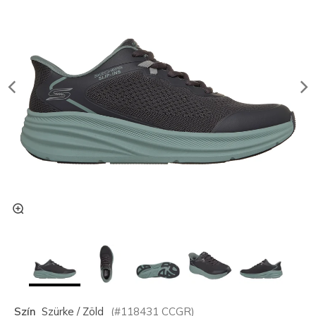
Szín
Szürke / Zöld
(#
118431
CCGR
)