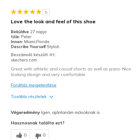
Stylish
5
Width
Feels true to width
Love the look and feel of this shoe
Sizing
Feels true to size
Beküldve
27 napja
View On Shoes
Shoes are for Wearing
tőle:
Peter
Innen:
Miami,Florida
Describe Yourself
Stylish
Beszámoló készült itt:
skechers.com
Great with athletic and casual shorts as well as jeans. Nice
looking design and very comfortable
Fordítás megjelenítése
További részletek
Profi
Végeredmény
Igen, ajánlanám másoknak is
Attractive Design
Hasznosnak találta ezt?
Breathe Well
0
0