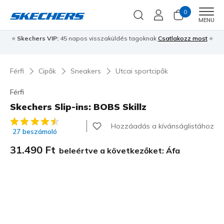
0
Men
MENU
⭐
Skechers VIP:
45 napos visszaküldés tagoknak
Csatlakozz most
⭐
Férfi
Cipők
Sneakers
Utcai sportcipők
Férfi
Skechers Slip-ins: BOBS Skillz
3,1 az 5-ből ügyfélértékelés
Hozzáadás a kívánságlistához
27 beszámoló
31.490 Ft
beleértve a következőket: Áfa