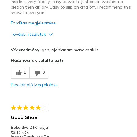
inside is very foamy. Easy to wash. Just put in washer no
bleach then air dry. Easy to slip on and off. I recommend this
show to everyone
Fordítás megjelenítése
További részletek
Profi
Végeredmény
Igen, ajánlanám másoknak is
Attractive Design
Hasznosnak találta ezt?
Breathe Well
1
0
Durable
Beszámoló Megjelölése
Stylish
Legjobb használat
5
Casual Wear
Good Shoe
Going Out
Beküldve
2 hónapja
tőle:
Rick
Width
Feels too narrow
Innen:
Pittsburgh Pa