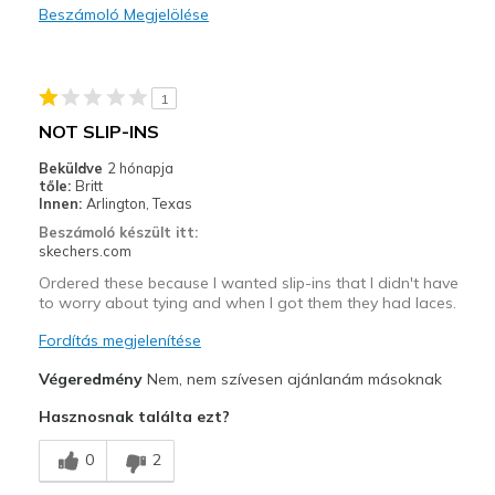
Beszámoló Megjelölése
Feels cheaply made
Poor Quality
1
Squeaking noise when walking.
NOT SLIP-INS
Legjobb használat
Beküldve
2 hónapja
tőle:
Britt
Casual Wear
Innen:
Arlington, Texas
Beszámoló készült itt:
Width
Feels true to width
skechers.com
Sizing
Feels true to size
Ordered these because I wanted slip-ins that I didn't have
View On Shoes
Shoes are for Wearing
to worry about tying and when I got them they had laces.
Fordítás megjelenítése
Végeredmény
Nem, nem szívesen ajánlanám másoknak
Hasznosnak találta ezt?
0
2