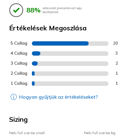
88%
válaszoló javasolná ezt egy
barátjának
Értékelések Megoszlása
5 Csillag
20
4 Csillag
3
3 Csillag
2
2 Csillag
1
1 Csillag
1
Hogyan gyűjtjük az értékeléseket?
Sizing
Feels full size too small
Feels full size too big