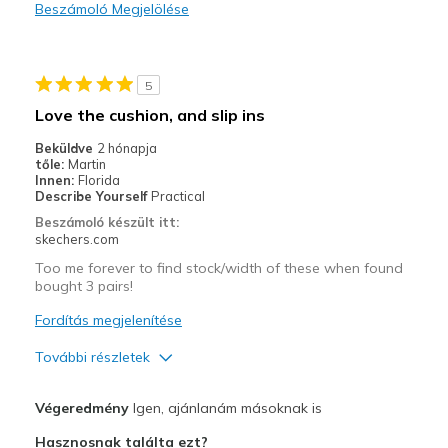
Beszámoló Megjelölése
5
Love the cushion, and slip ins
Beküldve
2 hónapja
tőle:
Martin
Innen:
Florida
Describe Yourself
Practical
Beszámoló készült itt:
skechers.com
Too me forever to find stock/width of these when found
bought 3 pairs!
Fordítás megjelenítése
További részletek
Profi
Végeredmény
Igen, ajánlanám másoknak is
Comfortable
Hasznosnak találta ezt?