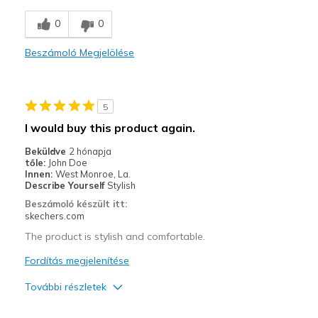
Kontra
0
0
Unknown wear (too new)
Beszámoló Megjelölése
Legjobb használat
Casual Wear
5
Width
Feels true to width
I would buy this product again.
Sizing
Feels true to size
Beküldve
2 hónapja
View On Shoes
Shoes are for Wearing
tőle:
John Doe
Innen:
West Monroe, La.
Describe Yourself
Stylish
Beszámoló készült itt:
skechers.com
The product is stylish and comfortable.
Fordítás megjelenítése
További részletek
Profi