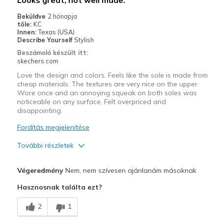
Width
Feels true to width
Beküldve
2 hónapja
tőle:
KC
Sizing
Feels true to size
Innen:
Texas (USA)
View On Shoes
I'm Into Shoes
Describe Yourself
Stylish
Beszámoló készült itt:
skechers.com
Love the design and colors. Feels like the sole is made from
cheap materials. The textures are very nice on the upper.
Wore once and an annoying squeak on both soles was
noticeable on any surface. Felt overpriced and
disappointing.
Fordítás megjelenítése
További részletek
Profi
Végeredmény
Nem, nem szívesen ajánlanám másoknak
Attractive Design
Hasznosnak találta ezt?
Comfortable
2
1
Kontra