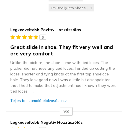
I'm Really Into Shoes
1
Legkedveltebb Pozitív Hozzászólás
5
Great slide in shoe. They fit very well and
are very comfort
Unlike the picture, the shoe came with tied laces. The
pitcher did not have any tied laces. I ended up cutting the
laces, shorter and tying knots at the first top shoelace
hole. They look good now I was a little bit disappointed
that I had to make that adjustment had I known they were
tied laces. I
...
Teljes beszámoló elolvasása
VS
Kontra
Legkedveltebb Negatív Hozzászólás