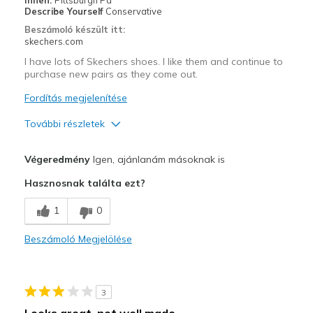
Describe Yourself
Conservative
Sizing
Feels true to size
Beszámoló készült itt:
View On Shoes
I'm Into Shoes
skechers.com
I have lots of Skechers shoes. I like them and continue to
purchase new pairs as they come out.
Fordítás megjelenítése
További részletek
Profi
Végeredmény
Igen, ajánlanám másoknak is
Attractive Design
Hasznosnak találta ezt?
Breathe Well
1
0
Comfortable
Beszámoló Megjelölése
Stylish
Legjobb használat
3
Casual Wear
Looks great, not well made.