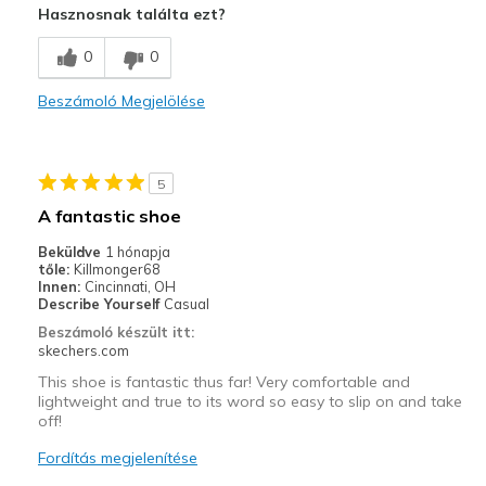
Hasznosnak találta ezt?
Breathe Well
0
0
Comfortable
Beszámoló Megjelölése
Stylish
Legjobb használat
5
Casual Wear
A fantastic shoe
Travel
Beküldve
1 hónapja
tőle:
Killmonger68
Width
Feels true to width
Innen:
Cincinnati, OH
Describe Yourself
Casual
Sizing
Feels true to size
Beszámoló készült itt:
View On Shoes
Shoes are for Wearing
skechers.com
This shoe is fantastic thus far! Very comfortable and
lightweight and true to its word so easy to slip on and take
off!
Fordítás megjelenítése