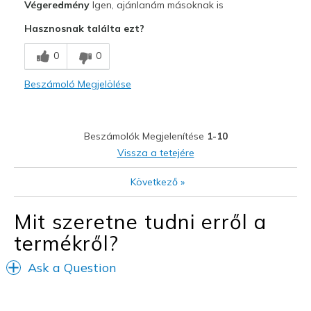
Végeredmény
Igen, ajánlanám másoknak is
Breathe Well
Hasznosnak találta ezt?
Comfortable
0
0
Durable
Beszámoló Megjelölése
Stylish
Legjobb használat
Beszámolók Megjelenítése
1-10
Casual Wear
Vissza a tetejére
Special Occasions
Következő
»
Width
Feels true to width
Mit szeretne tudni erről a
Sizing
Feels true to size
termékről?
View On Shoes
Shoes are for Wearing
Ask a Question