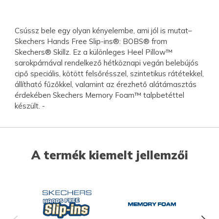
Csússz bele egy olyan kényelembe, ami jól is mutat–
Skechers Hands Free Slip-ins®: BOBS® from
Skechers® Skillz. Ez a különleges Heel Pillow™
sarokpárnával rendelkező hétköznapi vegán belebújós
cipő speciális, kötött felsőrésszel, szintetikus rátétekkel,
állítható fűzőkkel, valamint az érezhető alátámasztás
érdekében Skechers Memory Foam™ talpbetéttel
készült. -
A termék kiemelt jellemzői