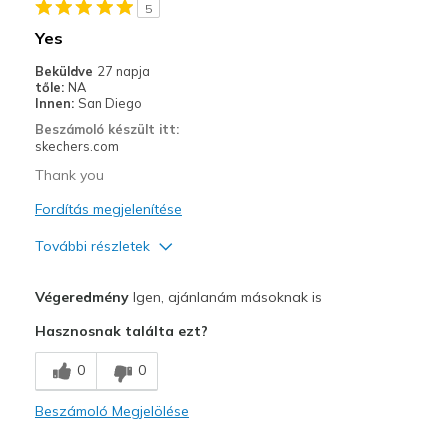
5
Yes
Beküldve
27 napja
tőle:
NA
Innen:
San Diego
Beszámoló készült itt:
skechers.com
Thank you
Fordítás megjelenítése
További részletek
Profi
Végeredmény
Igen, ajánlanám másoknak is
Attractive Design
Hasznosnak találta ezt?
Breathe Well
0
0
Comfortable
Beszámoló Megjelölése
Durable